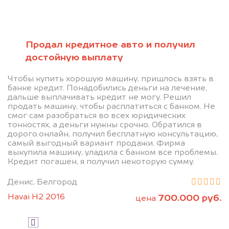
Позвоните нам: +7
(472) 220-54-52
Продал кредитное авто и получил
достойную выплату
Мы проконсультируем вас и
Чтобы купить хорошую машину, пришлось взять в
рассчитаем стоимость вашего
банке кредит. Понадобились деньги на лечение,
дальше выплачивать кредит не могу. Решил
автомобиля.
продать машину, чтобы расплатиться с банком. Не
смог сам разобраться во всех юридических
тонкостях, а деньги нужны срочно. Обратился в
дорого.онлайн, получил бесплатную консультацию,
самый выгодный вариант продажи. Фирма
выкупила машину, уладила с банком все проблемы.
Кредит погашен, я получил некоторую сумму.
Денис, Белгород
Узнать цену
Havai H2 2016
700.000 руб.
цена
Я даю согласие на обработку своих