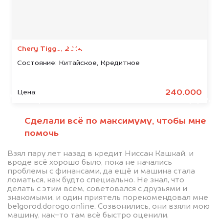
Мы консультируем
абсолютно
БЕСПЛАТНО
Chery Tiggo, 2014
Состояние:
Китайское, Кредитное
Узнайте стоимость автомобиля
Bison в залоге.
240.000
Цена:
Мы купим ваше авто на 20.000 руб.
дороже, чем предлагают на
Сделали всё по максимуму, чтобы мне
автоаукционах.
помочь
Взял пару лет назад в кредит Ниссан Кашкай, и
вроде всё хорошо было, пока не начались
проблемы с финансами, да ещё и машина стала
ломаться, как будто специально. Не знал, что
делать с этим всем, советовался с друзьями и
знакомыми, и один приятель порекомендовал мне
belgorod.dorogo.online. Созвонились, они взяли мою
машину, как-то там всё быстро оценили,
Узнать стоимость