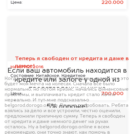
220.000
Цена:
Мы сотрудничаем с
банками
Теперь я свободен от кредита и даже в
плюсе!
Haval H2, 2016
Если ваш автомобиль находится в
Состояние:
Китайское, Кредитное
Когда-то взял кредит на эту машину, думал, что это
кредите или залоге у одной из
будет моя мечта на колесах. Сначала все было
представленных ниже
нормально, но потом кризис, начались финансовые
700.000
Цена:
проблемы, и выплачивать кредит стало почти
организаций, то мы купим его на
нереально. И тут мне подсказали о
belgorod.dorogo.online. Решил попробовать. Ребята
5% дороже!
взялись за дело и все устроили, честно оценили,
предложили приличную сумму. Теперь я свободен
от кредита и даже немного денег на руках
осталось. Ну а belgorod.dorogo.online я всем
рекомендую, они точно знают, как помочь в