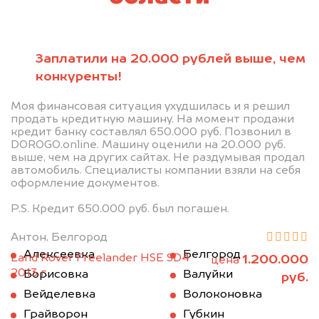
Заплатили на 20.000 рублей выше, чем
конкуренты!
Моя финансовая ситуация ухудшилась и я решил
продать кредитную машину. На момент продажи
кредит банку составлял 650.000 руб. Позвонил в
DOROGO.online. Машину оценили на 20.000 руб.
выше, чем на других сайтах. Не раздумывая продал
автомобиль. Специалисты компании взяли на себя
оформление документов.
P.S. Кредит 650.000 руб. был погашен.
Антон, Белгород
Алексеевка
Белгород
Land Rover Freelander HSE SD4
1.200.000
цена
2013 г.
Борисовка
Валуйки
руб.
Вейделевка
Волоконовка
Грайворон
Губкин