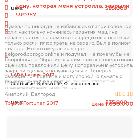
спереди
цену, которая меня устроила, закрыли
сзади
585.000
Цена:
сделку
слева
справа
Думал, что никогда не избавлюсь от этой головной
боли: как только кончилась гарантия, машина
салон
начала постоянно ломаться, а кредитные платежи
только росли, плюс траты на сервис. Был в полном
2. Отправьте фотографии на номер
ступоре. Но потом услышал про
+79584983298 по WhatsApp*,
в мессенджер
belgorod.dorogo.online и подумал — а почему бы не
MAX
или на электронную почту
попробовать. Обратился к ним, они всё оперативно
info@dorogo.online
оценили, предложили цену, которая меня устроила,
закрыли сделку, я получил деньги. Теперь я
LADA Largus, 2017
свободен от кредита и могу спокойно думать о
покупке новой машины.
*принадлежит компании Meta Platforms, Inc., признанной экстремистской
Состояние:
Кредитное, Отечественное
организацией и запрещённой на территории РФ
Анатолий, Белгород
375.000
Цена:
Toyota Fortuner, 2017
1.650.000
цена