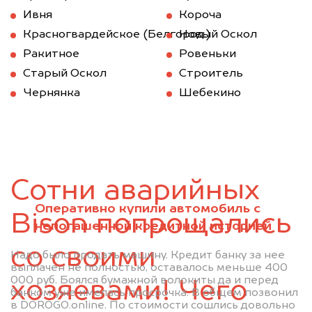
Ивня
Короча
Красногвардейское (Белгород.)
Новый Оскол
Ракитное
Ровеньки
Старый Оскол
Строитель
Чернянка
Шебекино
Сотни аварийных
Оперативно купили автомобиль с
Bison попрощались
непогашенной кредитной историей
со своими
Надо было продать машину. Кредит банку за нее
выплачен не полностью, оставалось меньше 400
000 руб. Боялся бумажной волокиты да и перед
хозяевами! Чего
банком уже имелась просрочка. В общем позвонил
в DOROGO.online. По стоимости сошлись довольно