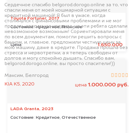
Сердечное спасибо belgorod.dorogo.online за то, что
спасли меня от моей кошмарной ситуации с
кредитной машиной! Я был в ужасе, когда
Toyota Fortuner, 2017
столкнулся с финансовыми проблемами и не мог
продать авто из-за кредита, но эти ребята сделали
Состояние:
Кредитное, Японское
невозможное возможным! Сориентировали меня
по всем документам, помогли решить вопросы с
банком, и, главное, предложили честную цену за
1.650.000
Цена:
мою машину, даже в кредите. Продажа прошла без
стресса и нервотрепки, а я теперь свободен от
долгов и могу спокойно дышать. Спасибо вам,
belgorod.dorogo.online, вы просто спасители!))
Максим, Белгород
KIA K5, 2020
1.000.000 руб.
цена
LADA Granta, 2023
Состояние:
Кредитное, Отечественное