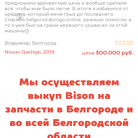
предложили адекватную цену и вообще сделали
всё, чтобы мне было легче. В итоге я избавился от
кредита, который меня грыз до последнего.
Я даю согласие на обработку своих
Спасибо belgorod.dorogo.online, реально помогли, а
персональных данных и соглашаюсь с
то я уже был на грани нервного срыва из-за этой
политикой конфиденциальности
машины))
Владимир, Белгород
Nissan Qashqai, 2019
300.000 руб.
цена
Мы осуществляем
выкуп Bison на
запчасти в Белгороде и
во всей Белгородской
области