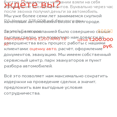
ждёте вы?
быстро. Специалисты компании взяли на себя
оформление всех документов. Буквально через час
после звонка получил деньги за автомобиль.
Мы уже более семи лет занимаемся скупкой
P.S. Кредит 375.000 руб. был погашен.
залоговых автомобилей Бизон в Белгороде.
Сергей, Белгород
За это время компанией было совершено свыше
тысячи сделок, что позволило нам довести до
Mercedes-Benz E200 AMG 1.8
1.200.000
цена
совершенства весь процесс работы с нашими
АТ
руб.
клиентами:
оценку авто
, расчёт, оформление
документов, эвакуацию. Мы имеем собственный
сервисный центр, парк эвакуаторов и пункт
разбора автомобилей.
Всё это позволяет нам максимально сократить
издержки на проведение сделки, а значит,
предложить вам выгодные условия
сотрудничества.