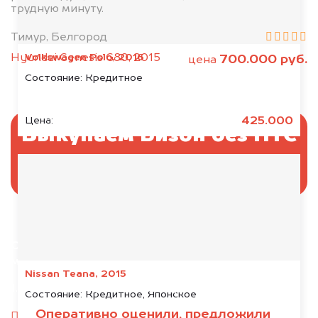
трудную минуту.
Тимур, Белгород
Volkswagen Polo, 2016
Hyundai Genesis G80, 2015
700.000 руб.
цена
Состояние:
Кредитное
425.000
Цена:
Выкупаем Бизон без ПТС
и документов
Отправьте фотографии автомобиля — через
минуту эксперт-оценщик назовёт сумму.
Nissan Teana, 2015
1. Сфотографируйте машину:
Состояние:
Кредитное, Японское
Оперативно оценили, предложили