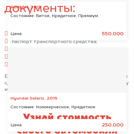
документы:
Audi A4, 2013
Состояние:
Битое, Кредитное, Премиум
паспорт гражданина РФ;
550.000
Цена:
паспорт транспортного средства;
свидетельство о регистрации;
комплект ключей;
при необходимости — доверенность.
Если у вас нет всех документов, то наши юристы
сделают всё возможное, чтобы оформить сделку
максимально быстро!
Hyundai Solaris, 2015
Состояние:
Коммерческое, Кредитное
Узнай стоимость
250.000
Цена:
своего автомобиля