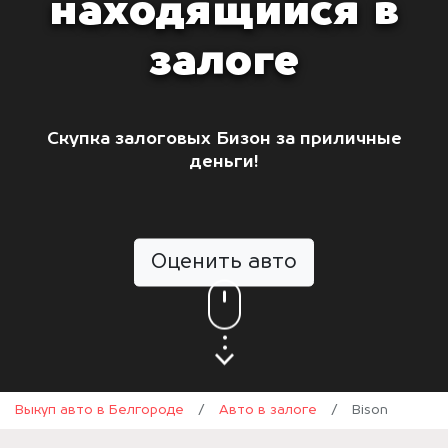
находящийся в
залоге
Скупка залоговых Бизон за приличные
деньги!
Оценить авто
Выкуп авто в Белгороде
/
Авто в залоге
/
Bison