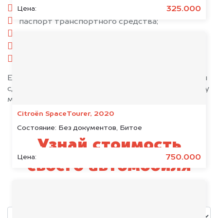
паспорт гражданина РФ;
325.000
Цена:
паспорт транспортного средства;
свидетельство о регистрации;
комплект ключей;
при необходимости — доверенность.
Если у вас нет всех документов, то наши юристы
сделают всё возможное, чтобы оформить сделку
максимально быстро!
Citroën SpaceTourer, 2020
Состояние:
Без документов, Битое
Узнай стоимость
750.000
Цена:
своего автомобиля
уже через пять минут!