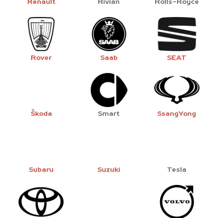
Renault
Rivian
Rolls-Royce
Rover
Saab
SEAT
Škoda
Smart
SsangYong
Subaru
Suzuki
Tesla