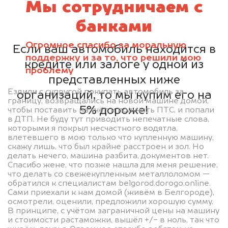
Мы сотрудничаем с
банками
Огромное спасибо за моральную
Если ваш автомобиль находится в
поддержку и за то, что решили мою
кредите или залоге у одной из
проблему
представленных ниже
Ездили с супругой покупать автомобиль за
организаций, то мы купим его на
границу, возвращались на новой машине домой,
5% дороже!
чтобы поставить на учёт и получить ПТС, и попали
в ДТП. Не буду тут приводить непечатные слова,
которыми я покрыл несчастного водятла,
влетевшего в мою только что купленную машину,
скажу лишь, что был крайне расстроен и зол. Но
делать нечего, машина разбита, документов нет.
Спасибо жене, что позже нашла для меня решение,
что делать со свежекупленным металлоломом —
обратился к специалистам belgorod.dorogo.online.
Сами приехали к нам домой (живём в Белгороде),
осмотрели, оценили, предложили хорошую сумму.
В принципе, с учётом заграничной цены на машину
и стоимости растаможки, вышёл +/- в ноль, так что