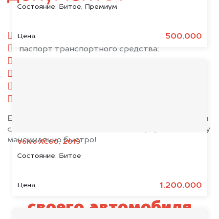
Состояние:
Битое, Премиум
паспорт гражданина РФ;
500.000
Цена:
паспорт транспортного средства;
свидетельство о регистрации;
диагностическая карта (при наличии);
страховой полис;
копия справки о ДТП.
Если у вас нет всех документов, то наши юристы
сделают всё возможное, чтобы оформить сделку
максимально быстро!
Volvo XC60, 2019
Состояние:
Битое
Узнай стоимость
1.200.000
Цена:
своего автомобиля