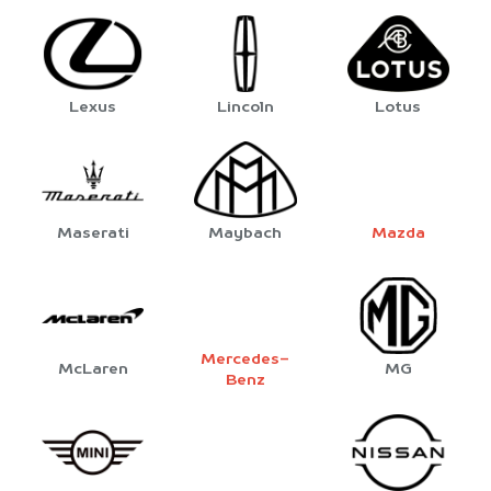
Lexus
Lincoln
Lotus
Maserati
Maybach
Mazda
Mercedes-
McLaren
MG
Benz