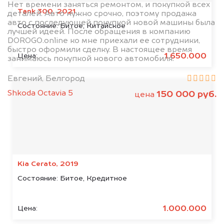
Нет времени заняться ремонтом, и покупкой всех
Tank 300, 2021
деталей. Авто нужно срочно, поэтому продажа
авто с последующей покупкой новой машины была
Состояние:
Битое, Китайское
лучшей идеей. После обращения в компанию
DOROGO.online ко мне приехали ее сотрудники,
быстро оформили сделку. В настоящее время
1.650.000
Цена:
занимаюсь покупкой нового автомобиля.
Евгений, Белгород
Shkoda Octavia 5
150 000 руб.
цена
Kia Cerato, 2019
Состояние:
Битое, Кредитное
1.000.000
Цена: