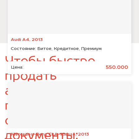
Audi A4, 2013
Состояние:
Битое, Кредитное, Премиум
Чтобы быстро
550.000
Цена:
продать
автомобиль,
подготовьте
следующие
документы:
Mercedes-Benz CLA-Klasse, 2013