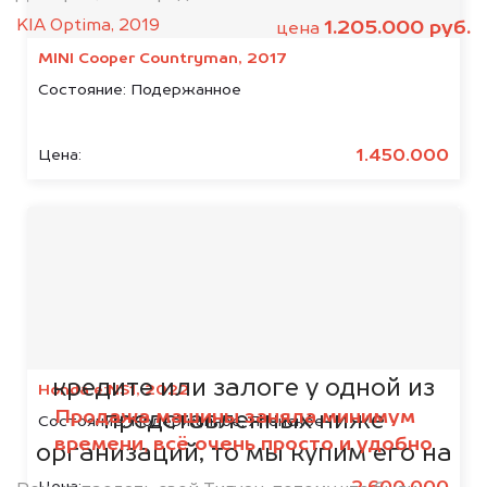
KIA Optima, 2019
1.205.000 руб.
цена
MINI Cooper Countryman, 2017
Состояние:
Подержанное
1.450.000
Цена:
Мы сотрудничаем с
банками
Если ваш автомобиль находится в
кредите или залоге у одной из
Honda e:NS1, 2022
Продажа машины заняла минимум
представленных ниже
Состояние:
Подержанное, Японское
времени, всё очень просто и удобно
организаций, то мы купим его на
5% дороже!