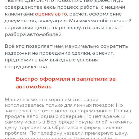
тысячи сделок, что позволило нам довести до
совершенства весь процесс работы с нашими
клиентами:
оценку авто
, расчёт, оформление
документов, эвакуацию. Мы имеем собственный
сервисный центр, парк эвакуаторов и пункт
разбора автомобилей.
Всё это позволяет нам максимально сократить
издержки на проведение сделки, а значит,
предложить вам выгодные условия
сотрудничества.
Быстро оформили и заплатили за
автомобиль
Машина у меня в хорошем состоянии,
использовалась только для личных поездок. Но
Позвоните нам: +7
захотелось чего-то нового, современного. Решил
продать авто, однако совершенно нет времени
(472) 220-54-52
самому искать в Белгороде покупателей, уточнять
цену, торговаться. Обратился в фирму, никаких
проблем! По телефону назвали примерную цену,
Мы проконсультируем вас и
причём вполне приличную. Приехал в офис с