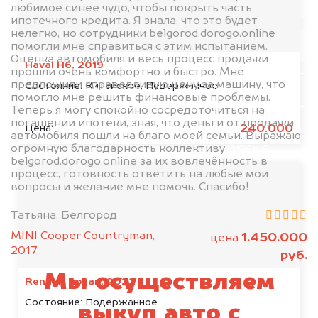
любимое синее чудо, чтобы покрыть часть
ипотечного кредита. Я знала, что это будет
нелегко, но сотрудники belgorod.dorogo.online
помогли мне справиться с этим испытанием.
Оценка автомобиля и весь процесс продажи
Haval H6, 2019
прошли очень комфортно и быстро. Мне
предложили справедливую цену за машину, что
Состояние:
Китайское, Подержанное
Узнать стоимость
помогло мне решить финансовые проблемы.
Теперь я могу спокойно сосредоточиться на
погашении ипотеки, зная, что деньги от продажи
240.000
Цена:
Я даю согласие на обработку своих
автомобиля пошли на благо моей семьи. Выражаю
персональных данных и соглашаюсь с
огромную благодарность коллективу
belgorod.dorogo.online за их вовлечённость в
политикой конфиденциальности
процесс, готовность ответить на любые мои
вопросы и желание мне помочь. Спасибо!
Татьяна, Белгород
MINI Cooper Countryman,
1.450.000
цена
2017
руб.
Мы осуществляем
Renault Logan, 2022
Состояние:
Подержанное
выкуп авто с