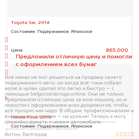
Отправьте фотографии автомобиля — через
минуту эксперт-оценщик назовёт сумму.
Toyota Sai, 2014
1. Сфотографируйте машину:
Состояние:
Подержанное, Японское
спереди
сзади
865.000
Цена:
Предложили отличную цену и помогли
слева
с оформлением всех бумаг
справа
салон
Всё никак не мог решиться на продажу своего
подержанного авто, но когда всё-таки собрал
2. Отправьте фотографии на номер
волю в кулак, сделал это легко и быстро — с
+79584983298 по WhatsApp*,
в мессенджер
помощью belgorod.dorogo.online. Они не только
MAX
или на электронную почту
предложили отличную цену за мою машину, но и
info@dorogo.online
помогли с оформлением всех документов, чтобы
всё прошло как надо. В общем, профессионализм и
внимание к деталям — на уровне! Теперь я могу
Honda Pilot, 2016
спокойно думать о новом автомобиле.
*принадлежит компании Meta Platforms, Inc., признанной экстремистской
Состояние:
Подержанное, Японское
организацией и запрещённой на территории РФ
Антон, Белгород