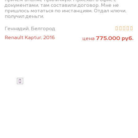
документами, там составили договор. Мне не
рассчитаем стоимость автомобиля.
пришлось мотаться по инстанциям. Отдал ключи,
получил деньги.
Геннадий, Белгород
Renault Kaptur, 2016
775.000 руб.
цена
Узнать цену
Я даю согласие на обработку своих
персональных данных и соглашаюсь с
политикой конфиденциальности