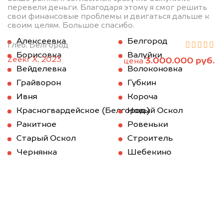
перевели деньги. Благодаря этому я смог решить
свои финансовые проблемы и двигаться дальше к
своим целям. Большое спасибо.
Алексеевка
Белгород
Глеб, Белгород
Борисовка
Валуйки
Zeekr X, 2023
3.000.000 руб.
цена
Вейделевка
Волоконовка
Грайворон
Губкин
Ивня
Короча
Красногвардейское (Белгород.)
Новый Оскол
Ракитное
Ровеньки
Старый Оскол
Строитель
Чернянка
Шебекино