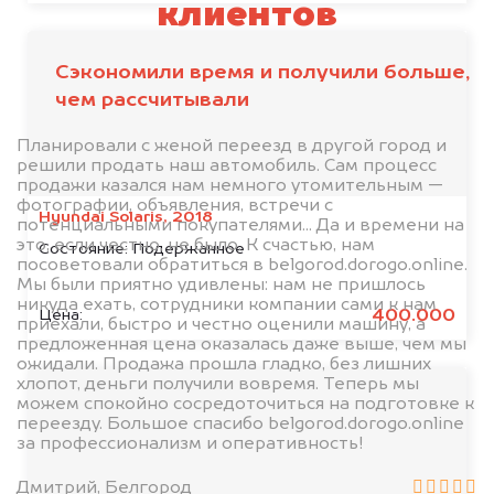
клиентов
Сэкономили время и получили больше,
чем рассчитывали
Планировали с женой переезд в другой город и
решили продать наш автомобиль. Сам процесс
продажи казался нам немного утомительным —
фотографии, объявления, встречи с
Hyundai Solaris, 2018
потенциальными покупателями... Да и времени на
это, если честно, не было. К счастью, нам
Состояние:
Подержанное
посоветовали обратиться в belgorod.dorogo.online.
Мы были приятно удивлены: нам не пришлось
никуда ехать, сотрудники компании сами к нам
400.000
Цена:
приехали, быстро и честно оценили машину, а
предложенная цена оказалась даже выше, чем мы
ожидали. Продажа прошла гладко, без лишних
хлопот, деньги получили вовремя. Теперь мы
можем спокойно сосредоточиться на подготовке к
переезду. Большое спасибо belgorod.dorogo.online
за профессионализм и оперативность!
Дмитрий, Белгород