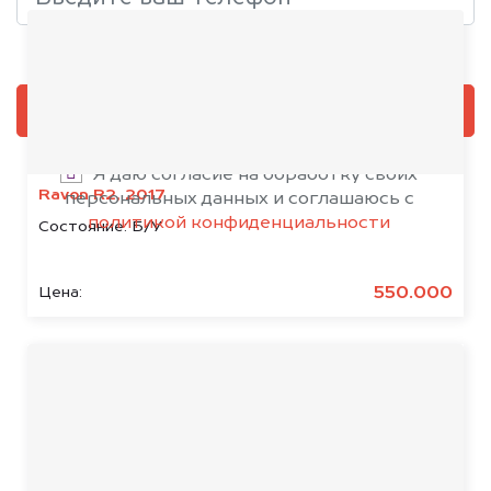
Добавить фото, если есть
ОЦЕНИТЬ
Я даю согласие на обработку своих
Ravon R2, 2017
персональных данных и соглашаюсь с
политикой конфиденциальности
Состояние:
Б/У
550.000
Цена:
Результаты наших
клиентов