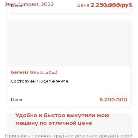
Jeep Compass, 2022
2.250.000 руб.
цена
1.500.000
Цена:
Мы консультируем
абсолютно
БЕСПЛАТНО
Genesis GV80, 2023
Состояние:
Подержанное
Узнайте стоимость авто с
иностранными номерами.
6.200.000
Цена:
Мы купим ваше такси на 20.000
руб. дороже, чем предлагают на
Удобно и быстро выкупили мою
автоаукционах.
машину по отличной цене
Пришлось принять трудное решение продать своё