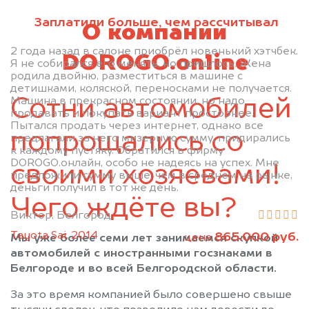
Заплатили больше, чем рассчитывал
О компании
2 года назад в салоне приобрёл новенький хэтчбек.
DOROGO.online
Я не собирался его менять, но пришлось. Жена
родила двойню, разместиться в машине с
детишками, коляской, переносками не получается.
Сотни автомобилей
Машина в прекрасном состоянии, но надо
продавать и покупать вариант просторнее.
Пытался продать через интернет, однако все
попрощались со
предлагали за него мизерную сумму, придирались
к каждому пустяку. Обратился в фирму
DOROGO.онлайн, особо не надеясь на успех. Мне
своими хозяевами!
предложили сумму выше, чем в среднем на рынке,
деньги получил в тот же день.
Чего ждёте вы?
Виктор, Белгород
Tayota Sai, 2014
865.000 руб.
цена
Мы уже более семи лет занимаемся скупкой
автомобилей с иностранными госзнаками в
Белгороде и во всей Белгородской области.
За это время компанией было совершено свыше