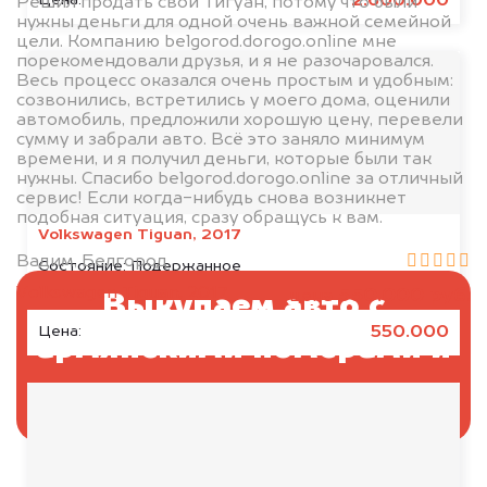
2.600.000
Цена:
Решил продать свой Тигуан, потому что были
нужны деньги для одной очень важной семейной
цели. Компанию belgorod.dorogo.online мне
порекомендовали друзья, и я не разочаровался.
Весь процесс оказался очень простым и удобным:
созвонились, встретились у моего дома, оценили
автомобиль, предложили хорошую цену, перевели
сумму и забрали авто. Всё это заняло минимум
времени, и я получил деньги, которые были так
нужны. Спасибо belgorod.dorogo.online за отличный
сервис! Если когда-нибудь снова возникнет
подобная ситуация, сразу обращусь к вам.
Volkswagen Tiguan, 2017
Вадим, Белгород
Состояние:
Подержанное
Volkswagen Tiguan, 2017
550.000 руб.
цена
Выкупаем авто с
550.000
Цена:
армянскими номерами и
не только