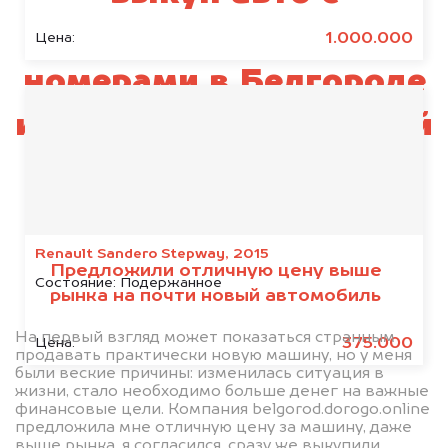
иностранными
1.000.000
Цена:
номерами в Белгороде
и во всей Белгородской
области
Renault Sandero Stepway, 2015
Предложили отличную цену выше
Состояние:
Подержанное
рынка на почти новый автомобиль
На первый взгляд может показаться странным
375.000
Цена:
продавать практически новую машину, но у меня
были веские причины: изменилась ситуация в
жизни, стало необходимо больше денег на важные
финансовые цели. Компания belgorod.dorogo.online
предложила мне отличную цену за машину, даже
выше рынка, я согласился, сразу же выкупили,