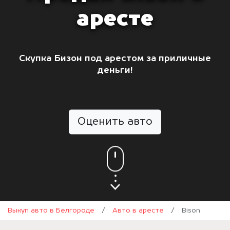
аресте
Скупка Бизон под арестом за приличные
деньги!
Оценить авто
Выкуп авто в Белгороде
/
Авто в аресте
/
Bison