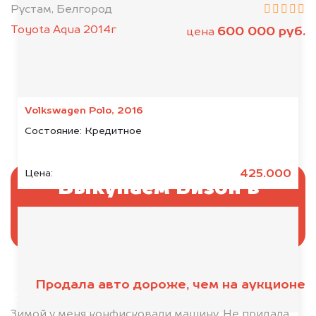
Рустам, Белгород
Toyota Aqua 2014г
600 000 руб.
цена
Volkswagen Polo, 2016
Состояние:
Кредитное
425.000
Цена:
Выкупаем Бизон в
аресте
Продала авто дороже, чем на аукционе
Отправьте фотографии автомобиля — через
минуту эксперт-оценщик назовёт сумму.
Зимой у меня конфисковали машину. Не придала