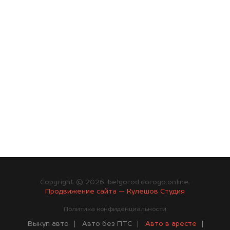
Copyright © 2026. belgorod.dorogo.online.
Продвижение сайта — Кулешов Студия
Политика конфиденциальности
Выкуп авто
Авто без ПТС
Авто в аресте