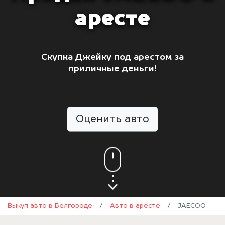
аресте
Скупка Джейку под арестом за
приличные деньги!
Оценить авто
Выкуп авто в Белгороде
/
Авто в аресте
/
JAECOO