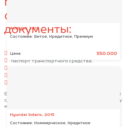
подготовьте
следующие
документы:
Audi A4, 2013
Состояние:
Битое, Кредитное, Премиум
паспорт гражданина РФ;
550.000
Цена:
паспорт транспортного средства;
свидетельство о регистрации;
комплект ключей;
при необходимости — доверенность.
Если у вас нет всех документов, то наши юристы
сделают всё возможное, чтобы оформить сделку
максимально быстро!
Hyundai Solaris, 2015
Состояние:
Коммерческое, Кредитное