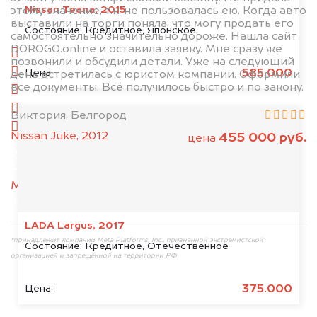
Nissan Teana, 2015
этому значение, т.к. не пользовалась ею. Когда авто
выставили на торги поняла, что могу продать его
1. Сфотографируйте машину:
Состояние:
Кредитное, Японское
самостоятельно значительно дороже. Нашла сайт
DOROGO.online и оставила заявку. Мне сразу же
спереди
позвонили и обсудили детали. Уже на следующий
сзади
585.000
Цена:
день встретилась с юристом компании. Оформили
все документы. Всё получилось быстро и по закону.
слева
справа
Виктория, Белгород
салон
Nissan Juke, 2012
455 000 руб.
цена
2. Отправьте фотографии на номер
+79584983298 по WhatsApp*,
в мессенджер
MAX
или на электронную почту
info@dorogo.online
LADA Largus, 2017
*принадлежит компании Meta Platforms, Inc., признанной экстремистской
Состояние:
Кредитное, Отечественное
организацией и запрещённой на территории РФ
375.000
Цена: