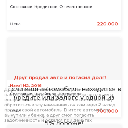
Состояние:
Кредитное, Отечественное
220.000
Цена:
Мы сотрудничаем с
банками
Друг продал авто и погасил долг!
Haval H2, 2016
Если ваш автомобиль находится в
Друг, по каким-либо своим причинам, перестал
Состояние:
Китайское, Кредитное
платить выплаты по кредиту. Из-за чего у него
кредите или залоге у одной из
конфисковали автомобиль. Я посоветовал ему
обратиться в эту компанию, т.к. сам года 2 назад
представленных ниже
продал свой автомобиль. В итоге автомобиль
700.000
Цена:
организаций, то мы купим его на
выкупили у банка, а друг смог погасить
задолженность и остался при деньгах.
5% дороже!