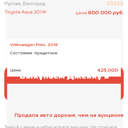
Рустам, Белгород
Toyota Aqua 2014г
600 000 руб.
цена
Volkswagen Polo, 2016
Состояние:
Кредитное
425.000
Цена:
Выкупаем Джейку в
аресте
Продала авто дороже, чем на аукционе
Отправьте фотографии автомобиля — через
минуту эксперт-оценщик назовёт сумму.
Зимой у меня конфисковали машину. Не придала