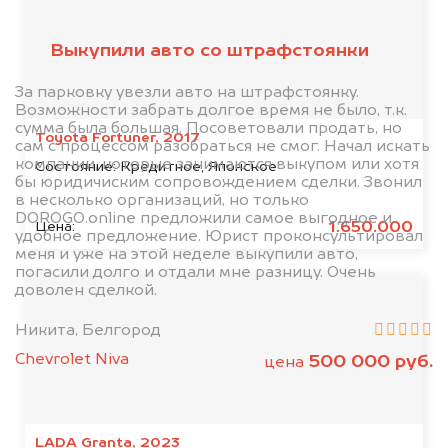
Выкупили авто со штрафстоянки
За парковку увезли авто на штрафстоянку.
Возможности забрать долгое время не было, т.к.
сумма была большая. Посоветовали продать, но
Toyota Fortuner, 2017
сам с процессом разобраться не смог. Начал искать
компании, которые занимаются выкупом или хотя
Состояние:
Кредитное, Японское
бы юридичиским сопровождением сделки. Звонил
в несколько организаций, но только
DOROGO.online предложили самое выгодное и
1.650.000
Цена:
удобное предложение. Юрист проконсультировал
меня и уже на этой неделе выкупили авто,
погасили долго и отдали мне разницу. Очень
доволен сделкой.
Никита, Белгород
Chevrolet Niva
500 000 руб.
цена
LADA Granta, 2023