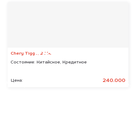
Мы консультируем
абсолютно
БЕСПЛАТНО
Chery Tiggo, 2014
Состояние:
Китайское, Кредитное
Узнайте стоимость арестованных
JAECOO.
240.000
Цена:
Мы купим ваше авто на 20.000 руб.
дороже, чем предлагают на
автоаукционах.