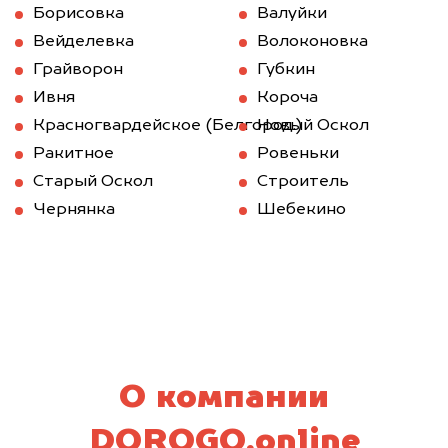
Борисовка
Валуйки
Вейделевка
Волоконовка
Грайворон
Губкин
Ивня
Короча
Красногвардейское (Белгород.)
Новый Оскол
Ракитное
Ровеньки
Старый Оскол
Строитель
Чернянка
Шебекино
О компании
DOROGO.online