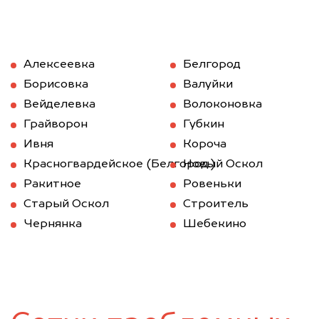
Алексеевка
Белгород
Борисовка
Валуйки
Вейделевка
Волоконовка
Грайворон
Губкин
Ивня
Короча
Красногвардейское (Белгород.)
Новый Оскол
Ракитное
Ровеньки
Старый Оскол
Строитель
Чернянка
Шебекино