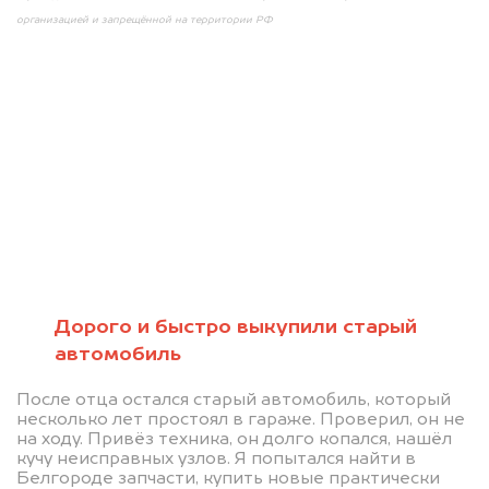
организацией и запрещённой на территории РФ
Мы консультируем
абсолютно
БЕСПЛАТНО
Дорого и быстро выкупили старый
Узнайте стоимость проблемного
автомобиль
автомобиля на разбор.
После отца остался старый автомобиль, который
Мы купим ваше авто на 20.000 руб.
несколько лет простоял в гараже. Проверил, он не
на ходу. Привёз техника, он долго копался, нашёл
дороже, чем предлагают на
кучу неисправных узлов. Я попытался найти в
Белгороде запчасти, купить новые практически
автоаукционах.