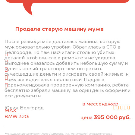
Отправьте фотографии автомобиля — через
Продала старую машину мужа
минуту эксперт-оценщик назовёт сумму.
После развода мне досталась машина, которую
1. Сфотографируйте машину:
муж основательно угробил. Обратилась в СТО в
Белгороде, но там насчитали столько убитых
спереди
деталей, чтоб смысла в ремонте я не увидела.
сзади
Выгоднее оказалось добавить небольшую сумму и
купить новый транспорт, чем потратить
слева
сумасшедшие деньги и рисковать своей жизнью, к
справа
тому же водитель я неопытный. Подруга
порекомендовала проверенную компанию, ребята
салон
бесплатно забрали машину, за один день оформили
все документы.
2. Отправьте фотографии на номер
+79584983298 по WhatsApp*,
в мессенджер
Юлия, Белгород
MAX
или на электронную почту
BMW 320i
395 000 руб.
info@dorogo.online
цена
*принадлежит компании Meta Platforms, Inc., признанной экстремистской