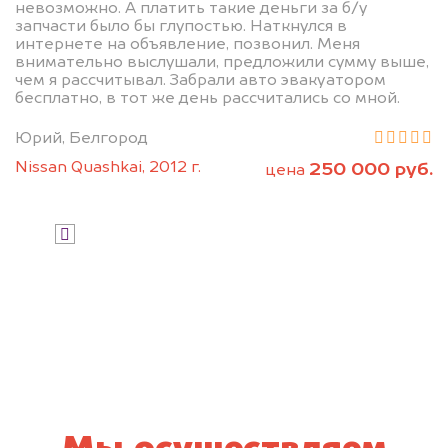
невозможно. А платить такие деньги за б/у
запчасти было бы глупостью. Наткнулся в
интернете на объявление, позвонил. Меня
внимательно выслушали, предложили сумму выше,
чем я рассчитывал. Забрали авто эвакуатором
бесплатно, в тот же день рассчитались со мной.
Юрий, Белгород
Nissan Quashkai, 2012 г.
250 000 руб.
цена
Узнать стоимость
Я даю согласие на обработку своих
персональных данных и соглашаюсь с
политикой конфиденциальности