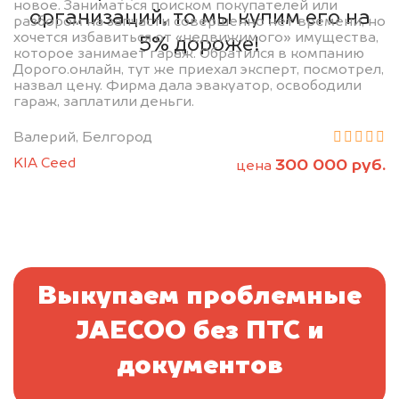
новое. Заниматься поиском покупателей или
организаций, то мы купим его на
разбором на запчасти совершенно нет времени, но
хочется избавиться от «недвижимого» имущества,
5% дороже!
которое занимает гараж. Обратился в компанию
Дорого.онлайн, тут же приехал эксперт, посмотрел,
назвал цену. Фирма дала эвакуатор, освободили
гараж, заплатили деньги.
Валерий, Белгород
KIA Ceed
300 000 руб.
цена
Выкупаем проблемные
JAECOO без ПТС и
документов