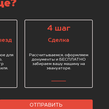
ще?
4 шаг
ыезд
Сделка
ое для
Рассчитываемся, оформляем
о,
документы и БЕСПЛАТНО
тр
забираем вашу машину на
иля.
эвакуаторе.
ОТПРАВИТЬ