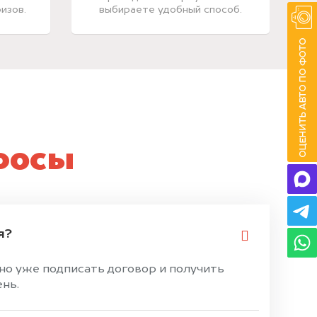
изов.
выбираете удобный способ.
росы
я?
жно уже подписать договор и получить
ень.