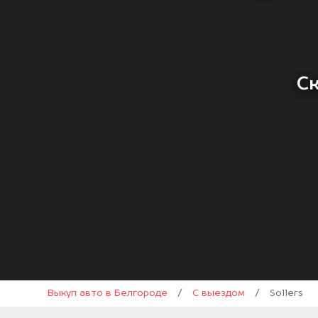
Ск
Выкуп авто в Белгороде
/
С выездом
/
Sollers