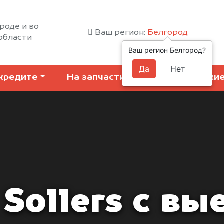
роде и во
Ваш регион:
Белгород
области
Ваш регион Белгород?
Да
Нет
кредите
На запчасти
Коммерчески
Sollers с вы