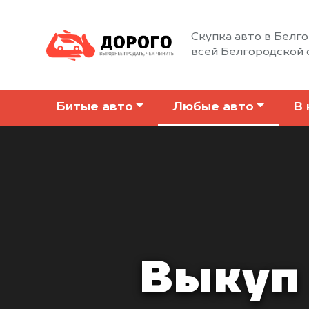
Скупка авто в Белго
всей Белгородской 
Битые авто
Любые авто
В 
Выкуп 