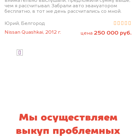
внимательно выслушали, предложили сумму выше,
чем я рассчитывал. Забрали авто эвакуатором
бесплатно, в тот же день рассчитались со мной.
Юрий, Белгород
Nissan Quashkai, 2012 г.
250 000 руб.
цена
Узнать стоимость
Я даю согласие на обработку своих
персональных данных и соглашаюсь с
политикой конфиденциальности
Мы осуществляем
выкуп проблемных