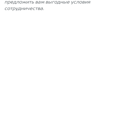
предложить вам выгодные условия
сотрудничества.
Позвоните нам: +7
(472) 220-54-52
Мы проконсультируем вас и
рассчитаем стоимость вашего
автомобиля.