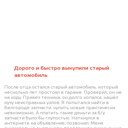
Мы консультируем
абсолютно
БЕСПЛАТНО
Дорого и быстро выкупили старый
Узнайте стоимость проблемного
автомобиль
автомобиля на разбор.
После отца остался старый автомобиль, который
Мы купим ваше авто на 20.000 руб.
несколько лет простоял в гараже. Проверил, он не
на ходу. Привёз техника, он долго копался, нашёл
дороже, чем предлагают на
кучу неисправных узлов. Я попытался найти в
Белгороде запчасти, купить новые практически
автоаукционах.
невозможно. А платить такие деньги за б/у
запчасти было бы глупостью. Наткнулся в
интернете на объявление, позвонил. Меня