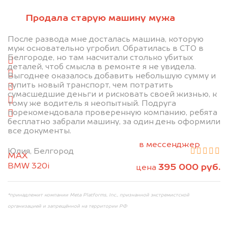
Отправьте фотографии автомобиля — через
Продала старую машину мужа
минуту эксперт-оценщик назовёт сумму.
После развода мне досталась машина, которую
1. Сфотографируйте машину:
муж основательно угробил. Обратилась в СТО в
Белгороде, но там насчитали столько убитых
спереди
деталей, чтоб смысла в ремонте я не увидела.
сзади
Выгоднее оказалось добавить небольшую сумму и
купить новый транспорт, чем потратить
слева
сумасшедшие деньги и рисковать своей жизнью, к
справа
тому же водитель я неопытный. Подруга
порекомендовала проверенную компанию, ребята
салон
бесплатно забрали машину, за один день оформили
все документы.
2. Отправьте фотографии на номер
+79584983298 по WhatsApp*,
в мессенджер
Юлия, Белгород
MAX
или на электронную почту
BMW 320i
395 000 руб.
info@dorogo.online
цена
*принадлежит компании Meta Platforms, Inc., признанной экстремистской
организацией и запрещённой на территории РФ