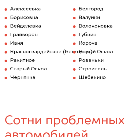
Алексеевка
Белгород
Борисовка
Валуйки
Вейделевка
Волоконовка
Грайворон
Губкин
Ивня
Короча
Красногвардейское (Белгород.)
Новый Оскол
Ракитное
Ровеньки
Старый Оскол
Строитель
Чернянка
Шебекино
Сотни проблемных
автомобилей