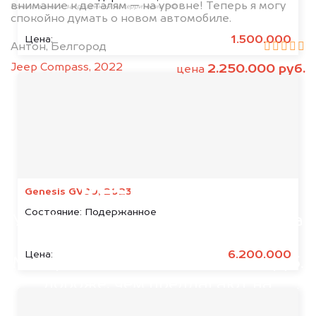
внимание к деталям — на уровне! Теперь я могу
организацией и запрещённой на территории РФ
спокойно думать о новом автомобиле.
1.500.000
Цена:
Антон, Белгород
Jeep Compass, 2022
2.250.000 руб.
цена
Мы консультируем
абсолютно
БЕСПЛАТНО
Genesis GV80, 2023
Состояние:
Подержанное
Узнайте стоимость б/у Motoland на
разбор.
6.200.000
Цена:
Мы купим ваше авто на 20.000 руб.
дороже, чем предлагают на
автоаукционах.