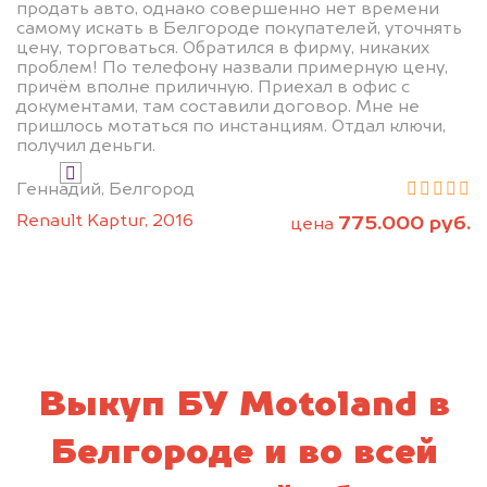
продать авто, однако совершенно нет времени
самому искать в Белгороде покупателей, уточнять
цену, торговаться. Обратился в фирму, никаких
проблем! По телефону назвали примерную цену,
причём вполне приличную. Приехал в офис с
документами, там составили договор. Мне не
Узнать цену
пришлось мотаться по инстанциям. Отдал ключи,
получил деньги.
Я даю согласие на обработку своих
Геннадий, Белгород
персональных данных и соглашаюсь с
Renault Kaptur, 2016
775.000 руб.
политикой конфиденциальности
цена
Выкуп БУ Motoland в
Белгороде и во всей