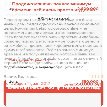
Продажа машины заняла минимум
представленных ниже
2.600.000
Цена:
времени, всё очень просто и удобно
организаций, то мы купим его на
5% дороже!
Решил продать свой Тигуан, потому что были
нужны деньги для одной очень важной семейной
цели. Компанию belgorod.dorogo.online мне
порекомендовали друзья, и я не разочаровался.
Весь процесс оказался очень простым и удобным:
созвонились, встретились у моего дома, оценили
автомобиль, предложили хорошую цену, перевели
сумму и забрали авто. Всё это заняло минимум
времени, и я получил деньги, которые были так
нужны. Спасибо belgorod.dorogo.online за отличный
Volkswagen Tiguan, 2017
сервис! Если когда-нибудь снова возникнет
подобная ситуация, сразу обращусь к вам.
Состояние:
Подержанное
Вадим, Белгород
550.000
Цена:
Volkswagen Tiguan, 2017
550.000 руб.
цена
Выкупаем б/у Мотолэнд
без ПТС и документов