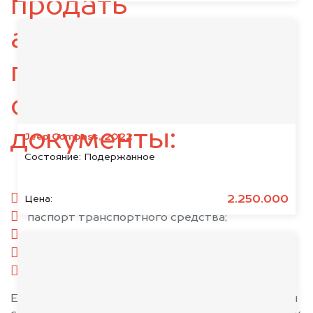
продать
автомобиль,
подготовьте
следующие
документы:
Jeep Compass, 2022
Состояние:
Подержанное
паспорт гражданина РФ;
2.250.000
Цена:
паспорт транспортного средства;
свидетельство о регистрации;
комплект ключей;
при необходимости — доверенность.
Если у вас нет всех документов, то наши юристы