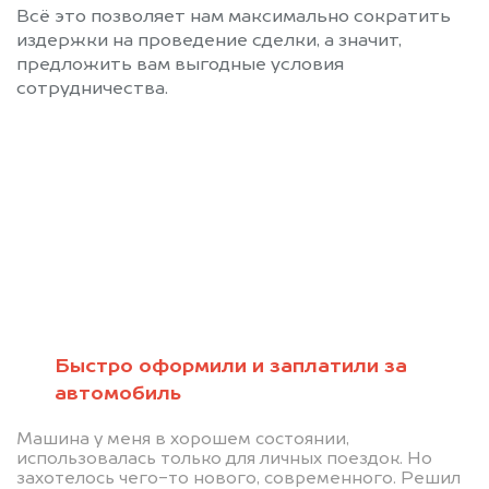
Всё это позволяет нам максимально сократить
издержки на проведение сделки, а значит,
предложить вам выгодные условия
сотрудничества.
Позвоните нам: +7
(472) 220-54-52
Мы проконсультируем вас и
рассчитаем стоимость вашего б/у
Быстро оформили и заплатили за
автомобиль
Мотолэнд.
Машина у меня в хорошем состоянии,
использовалась только для личных поездок. Но
захотелось чего-то нового, современного. Решил