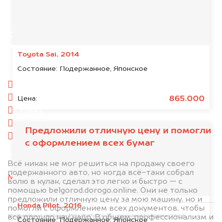
Отправьте фотографии автомобиля — через
минуту эксперт-оценщик назовёт сумму.
Toyota Sai, 2014
1. Сфотографируйте машину:
Состояние:
Подержанное, Японское
спереди
сзади
865.000
Цена:
слева
справа
Предложили отличную цену и помогли
салон
с оформлением всех бумаг
2. Отправьте фотографии на номер
Всё никак не мог решиться на продажу своего
+79584983298 по WhatsApp*,
в мессенджер
подержанного авто, но когда всё-таки собрал
MAX
или на электронную почту
волю в кулак, сделал это легко и быстро — с
info@dorogo.online
помощью belgorod.dorogo.online. Они не только
предложили отличную цену за мою машину, но и
Honda Pilot, 2016
помогли с оформлением всех документов, чтобы
всё прошло как надо. В общем, профессионализм и
*принадлежит компании Meta Platforms, Inc., признанной экстремистской
Состояние:
Подержанное, Японское