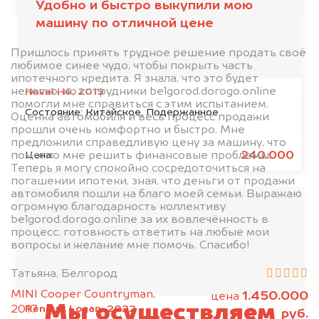
Удобно и быстро выкупили мою
машину по отличной цене
Пришлось принять трудное решение продать своё
любимое синее чудо, чтобы покрыть часть
ипотечного кредита. Я знала, что это будет
нелегко, но сотрудники belgorod.dorogo.online
Haval H6, 2019
помогли мне справиться с этим испытанием.
Состояние:
Китайское, Подержанное
Оценка автомобиля и весь процесс продажи
Узнать стоимость
прошли очень комфортно и быстро. Мне
предложили справедливую цену за машину, что
240.000
Цена:
помогло мне решить финансовые проблемы.
Я даю согласие на обработку своих
Теперь я могу спокойно сосредоточиться на
персональных данных и соглашаюсь с
погашении ипотеки, зная, что деньги от продажи
политикой конфиденциальности
автомобиля пошли на благо моей семьи. Выражаю
огромную благодарность коллективу
belgorod.dorogo.online за их вовлечённость в
процесс, готовность ответить на любые мои
вопросы и желание мне помочь. Спасибо!
Татьяна, Белгород
MINI Cooper Countryman,
1.450.000
цена
Мы осуществляем
Renault Logan, 2022
2017
руб.