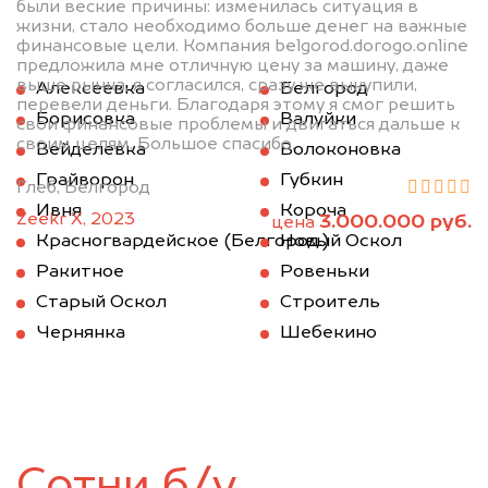
были веские причины: изменилась ситуация в
жизни, стало необходимо больше денег на важные
финансовые цели. Компания belgorod.dorogo.online
предложила мне отличную цену за машину, даже
выше рынка, я согласился, сразу же выкупили,
Алексеевка
Белгород
перевели деньги. Благодаря этому я смог решить
Борисовка
Валуйки
свои финансовые проблемы и двигаться дальше к
своим целям. Большое спасибо.
Вейделевка
Волоконовка
Грайворон
Губкин
Глеб, Белгород
Ивня
Короча
Zeekr X, 2023
3.000.000 руб.
цена
Красногвардейское (Белгород.)
Новый Оскол
Ракитное
Ровеньки
Старый Оскол
Строитель
Чернянка
Шебекино
Сотни б/у