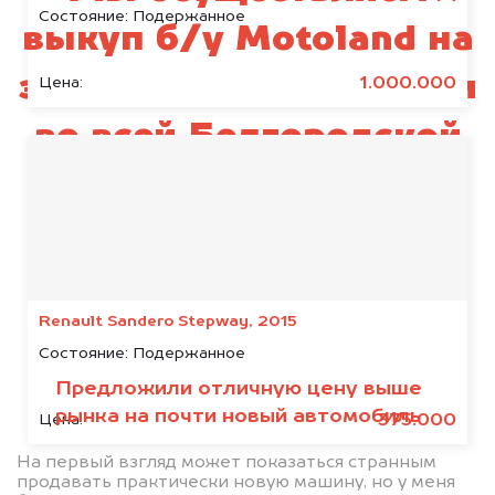
Состояние:
Подержанное
выкуп б/у Motoland на
запчасти в Белгороде и
1.000.000
Цена:
во всей Белгородской
области
Renault Sandero Stepway, 2015
Состояние:
Подержанное
Предложили отличную цену выше
рынка на почти новый автомобиль
375.000
Цена:
На первый взгляд может показаться странным
продавать практически новую машину, но у меня