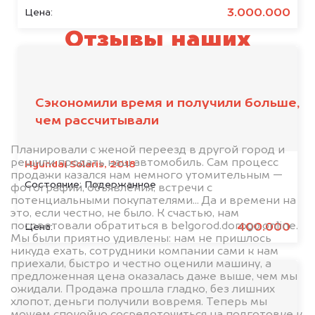
3.000.000
Цена:
Отзывы наших
клиентов
Сэкономили время и получили больше,
чем рассчитывали
Планировали с женой переезд в другой город и
решили продать наш автомобиль. Сам процесс
Hyundai Solaris, 2018
продажи казался нам немного утомительным —
Состояние:
Подержанное
фотографии, объявления, встречи с
потенциальными покупателями... Да и времени на
это, если честно, не было. К счастью, нам
посоветовали обратиться в belgorod.dorogo.online.
400.000
Цена:
Мы были приятно удивлены: нам не пришлось
никуда ехать, сотрудники компании сами к нам
приехали, быстро и честно оценили машину, а
предложенная цена оказалась даже выше, чем мы
ожидали. Продажа прошла гладко, без лишних
хлопот, деньги получили вовремя. Теперь мы
можем спокойно сосредоточиться на подготовке к