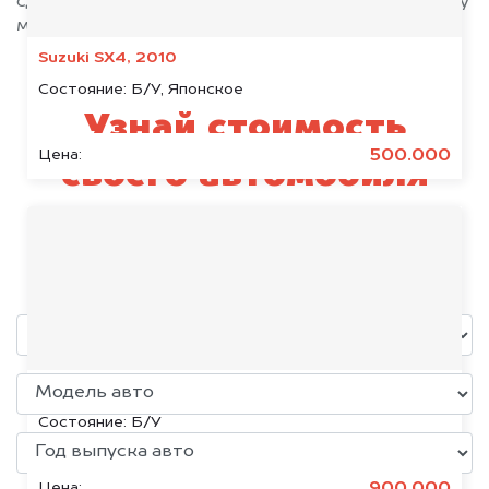
сделают всё возможное, чтобы оформить сделку
максимально быстро!
Suzuki SX4, 2010
Состояние:
Б/У, Японское
Узнай стоимость
500.000
Цена:
своего автомобиля
Motoland
уже через пять минут!
Chevrolet Cruze, 2018
Состояние:
Б/У
900.000
Цена: