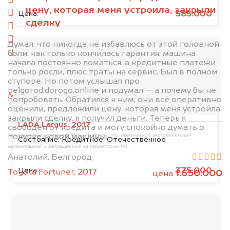
спереди
цену, которая меня устроила, закрыли
сзади
585.000
Цена:
сделку
слева
справа
Думал, что никогда не избавлюсь от этой головной
боли: как только кончилась гарантия, машина
салон
начала постоянно ломаться, а кредитные платежи
только росли, плюс траты на сервис. Был в полном
2. Отправьте фотографии на номер
ступоре. Но потом услышал про
+79584983298 по WhatsApp*,
в мессенджер
belgorod.dorogo.online и подумал — а почему бы не
MAX
или на электронную почту
попробовать. Обратился к ним, они всё оперативно
info@dorogo.online
оценили, предложили цену, которая меня устроила,
закрыли сделку, я получил деньги. Теперь я
LADA Largus, 2017
свободен от кредита и могу спокойно думать о
покупке новой машины.
*принадлежит компании Meta Platforms, Inc., признанной экстремистской
Состояние:
Кредитное, Отечественное
организацией и запрещённой на территории РФ
Анатолий, Белгород
375.000
Цена:
Toyota Fortuner, 2017
1.650.000
цена