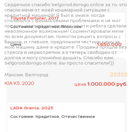
Сердечное спасибо belgorod.dorogo.online за то, что
спасли меня от моей кошмарной ситуации с
кредитной машиной! Я был в ужасе, когда
Toyota Fortuner, 2017
столкнулся с финансовыми проблемами и не мог
продать авто из-за кредита, но эти ребята сделали
Состояние:
Кредитное, Японское
невозможное возможным! Сориентировали меня
по всем документам, помогли решить вопросы с
банком, и, главное, предложили честную цену за
1.650.000
Цена:
мою машину, даже в кредите. Продажа прошла без
стресса и нервотрепки, а я теперь свободен от
долгов и могу спокойно дышать. Спасибо вам,
belgorod.dorogo.online, вы просто спасители!))
Максим, Белгород
KIA K5, 2020
1.000.000 руб.
цена
LADA Granta, 2023
Состояние:
Кредитное, Отечественное