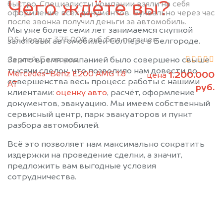
Чего ждёте вы?
быстро. Специалисты компании взяли на себя
оформление всех документов. Буквально через час
после звонка получил деньги за автомобиль.
Мы уже более семи лет занимаемся скупкой
P.S. Кредит 375.000 руб. был погашен.
залоговых автомобилей Соллерс в Белгороде.
Сергей, Белгород
За это время компанией было совершено свыше
тысячи сделок, что позволило нам довести до
Mercedes-Benz E200 AMG 1.8
1.200.000
цена
совершенства весь процесс работы с нашими
АТ
руб.
клиентами:
оценку авто
, расчёт, оформление
документов, эвакуацию. Мы имеем собственный
сервисный центр, парк эвакуаторов и пункт
разбора автомобилей.
Всё это позволяет нам максимально сократить
издержки на проведение сделки, а значит,
предложить вам выгодные условия
сотрудничества.