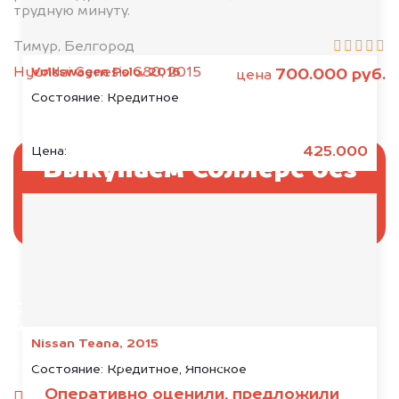
трудную минуту.
Тимур, Белгород
Volkswagen Polo, 2016
Hyundai Genesis G80, 2015
700.000 руб.
цена
Состояние:
Кредитное
425.000
Цена:
Выкупаем Соллерс без
ПТС и документов
Отправьте фотографии автомобиля — через
минуту эксперт-оценщик назовёт сумму.
Nissan Teana, 2015
1. Сфотографируйте машину:
Состояние:
Кредитное, Японское
Оперативно оценили, предложили