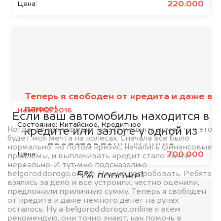
220.000
Цена:
Мы сотрудничаем с
банками
Теперь я свободен от кредита и даже в
плюсе!
Haval H2, 2016
Если ваш автомобиль находится в
Состояние:
Китайское, Кредитное
Когда-то взял кредит на эту машину, думал, что это
кредите или залоге у одной из
будет моя мечта на колесах. Сначала все было
представленных ниже
нормально, но потом кризис, начались финансовые
700.000
Цена:
проблемы, и выплачивать кредит стало почти
организаций, то мы купим его на
нереально. И тут мне подсказали о
belgorod.dorogo.online. Решил попробовать. Ребята
5% дороже!
взялись за дело и все устроили, честно оценили,
предложили приличную сумму. Теперь я свободен
от кредита и даже немного денег на руках
осталось. Ну а belgorod.dorogo.online я всем
рекомендую, они точно знают, как помочь в