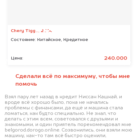
Мы консультируем
абсолютно
БЕСПЛАТНО
Chery Tiggo, 2014
Состояние:
Китайское, Кредитное
Узнайте стоимость автомобиля
Sollers в залоге.
240.000
Цена:
Мы купим ваше авто на 20.000 руб.
дороже, чем предлагают на
Сделали всё по максимуму, чтобы мне
автоаукционах.
помочь
Взял пару лет назад в кредит Ниссан Кашкай, и
вроде всё хорошо было, пока не начались
проблемы с финансами, да ещё и машина стала
ломаться, как будто специально. Не знал, что
делать с этим всем, советовался с друзьями и
знакомыми, и один приятель порекомендовал мне
belgorod.dorogo.online. Созвонились, они взяли мою
машину, как-то там всё быстро оценили,
Узнать стоимость