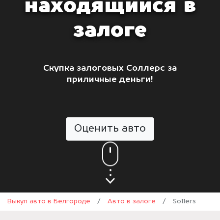
находящийся в
залоге
Скупка залоговых Соллерс за
приличные деньги!
Оценить авто
Выкуп авто в Белгороде
/
Авто в залоге
/
Sollers