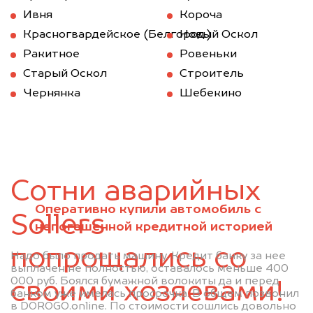
Ивня
Короча
Красногвардейское (Белгород.)
Новый Оскол
Ракитное
Ровеньки
Старый Оскол
Строитель
Чернянка
Шебекино
Сотни аварийных
Оперативно купили автомобиль с
Sollers
непогашенной кредитной историей
попрощались со
Надо было продать машину. Кредит банку за нее
выплачен не полностью, оставалось меньше 400
000 руб. Боялся бумажной волокиты да и перед
своими хозяевами!
банком уже имелась просрочка. В общем позвонил
в DOROGO.online. По стоимости сошлись довольно