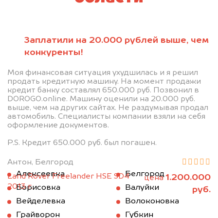
Заплатили на 20.000 рублей выше, чем
конкуренты!
Моя финансовая ситуация ухудшилась и я решил
продать кредитную машину. На момент продажи
кредит банку составлял 650.000 руб. Позвонил в
DOROGO.online. Машину оценили на 20.000 руб.
выше, чем на других сайтах. Не раздумывая продал
автомобиль. Специалисты компании взяли на себя
оформление документов.
P.S. Кредит 650.000 руб. был погашен.
Антон, Белгород
Алексеевка
Белгород
Land Rover Freelander HSE SD4
1.200.000
цена
2013 г.
Борисовка
Валуйки
руб.
Вейделевка
Волоконовка
Грайворон
Губкин