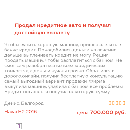
Позвоните нам: +7
(472) 220-54-52
Продал кредитное авто и получил
достойную выплату
Мы проконсультируем вас и
Чтобы купить хорошую машину, пришлось взять в
рассчитаем стоимость вашего
банке кредит. Понадобились деньги на лечение,
дальше выплачивать кредит не могу. Решил
автомобиля.
продать машину, чтобы расплатиться с банком. Не
смог сам разобраться во всех юридических
тонкостях, а деньги нужны срочно. Обратился в
дорого.онлайн, получил бесплатную консультацию,
самый выгодный вариант продажи. Фирма
выкупила машину, уладила с банком все проблемы.
Кредит погашен, я получил некоторую сумму.
Денис, Белгород
Узнать цену
Havai H2 2016
700.000 руб.
цена
Я даю согласие на обработку своих