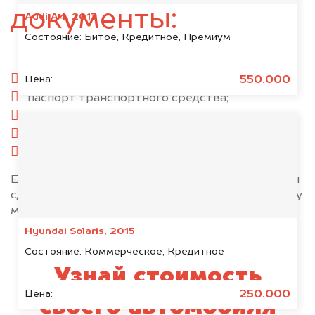
документы:
Audi A4, 2013
Состояние:
Битое, Кредитное, Премиум
паспорт гражданина РФ;
550.000
Цена:
паспорт транспортного средства;
свидетельство о регистрации;
комплект ключей;
при необходимости — доверенность.
Если у вас нет всех документов, то наши юристы
сделают всё возможное, чтобы оформить сделку
максимально быстро!
Hyundai Solaris, 2015
Состояние:
Коммерческое, Кредитное
Узнай стоимость
250.000
Цена:
своего автомобиля