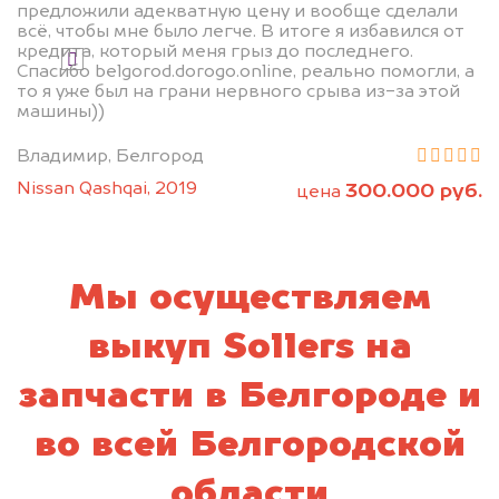
предложили адекватную цену и вообще сделали
всё, чтобы мне было легче. В итоге я избавился от
кредита, который меня грыз до последнего.
Я даю согласие на обработку своих
Спасибо belgorod.dorogo.online, реально помогли, а
персональных данных и соглашаюсь с
то я уже был на грани нервного срыва из-за этой
политикой конфиденциальности
машины))
Владимир, Белгород
Nissan Qashqai, 2019
300.000 руб.
цена
Мы осуществляем
выкуп Sollers на
запчасти в Белгороде и
во всей Белгородской
области