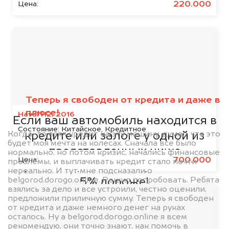
220.000
Цена:
Мы сотрудничаем с
банками
Теперь я свободен от кредита и даже в
плюсе!
Haval H2, 2016
Если ваш автомобиль находится в
Состояние:
Китайское, Кредитное
Когда-то взял кредит на эту машину, думал, что это
кредите или залоге у одной из
будет моя мечта на колесах. Сначала все было
представленных ниже
нормально, но потом кризис, начались финансовые
700.000
Цена:
проблемы, и выплачивать кредит стало почти
организаций, то мы купим его на
нереально. И тут мне подсказали о
belgorod.dorogo.online. Решил попробовать. Ребята
5% дороже!
взялись за дело и все устроили, честно оценили,
предложили приличную сумму. Теперь я свободен
от кредита и даже немного денег на руках
осталось. Ну а belgorod.dorogo.online я всем
рекомендую, они точно знают, как помочь в