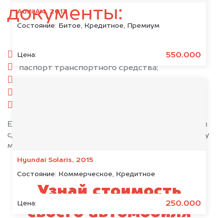
документы:
Audi A4, 2013
Состояние:
Битое, Кредитное, Премиум
паспорт гражданина РФ;
550.000
Цена:
паспорт транспортного средства;
свидетельство о регистрации;
комплект ключей;
при необходимости — доверенность.
Если у вас нет всех документов, то наши юристы
сделают всё возможное, чтобы оформить сделку
максимально быстро!
Hyundai Solaris, 2015
Состояние:
Коммерческое, Кредитное
Узнай стоимость
250.000
Цена:
своего автомобиля