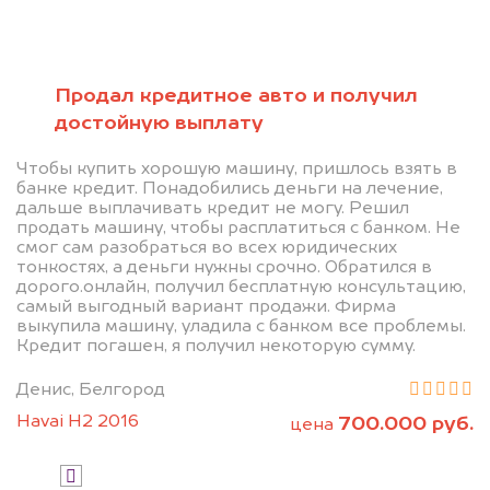
Позвоните нам: +7
(472) 220-54-52
Продал кредитное авто и получил
достойную выплату
Мы проконсультируем вас и
Чтобы купить хорошую машину, пришлось взять в
рассчитаем стоимость вашего
банке кредит. Понадобились деньги на лечение,
дальше выплачивать кредит не могу. Решил
автомобиля.
продать машину, чтобы расплатиться с банком. Не
смог сам разобраться во всех юридических
тонкостях, а деньги нужны срочно. Обратился в
дорого.онлайн, получил бесплатную консультацию,
самый выгодный вариант продажи. Фирма
выкупила машину, уладила с банком все проблемы.
Кредит погашен, я получил некоторую сумму.
Денис, Белгород
Узнать цену
Havai H2 2016
700.000 руб.
цена
Я даю согласие на обработку своих