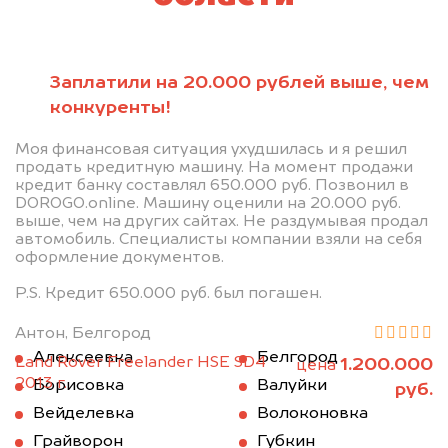
Заплатили на 20.000 рублей выше, чем
конкуренты!
Моя финансовая ситуация ухудшилась и я решил
продать кредитную машину. На момент продажи
кредит банку составлял 650.000 руб. Позвонил в
DOROGO.online. Машину оценили на 20.000 руб.
выше, чем на других сайтах. Не раздумывая продал
автомобиль. Специалисты компании взяли на себя
оформление документов.
P.S. Кредит 650.000 руб. был погашен.
Антон, Белгород
Алексеевка
Белгород
Land Rover Freelander HSE SD4
1.200.000
цена
2013 г.
Борисовка
Валуйки
руб.
Вейделевка
Волоконовка
Грайворон
Губкин