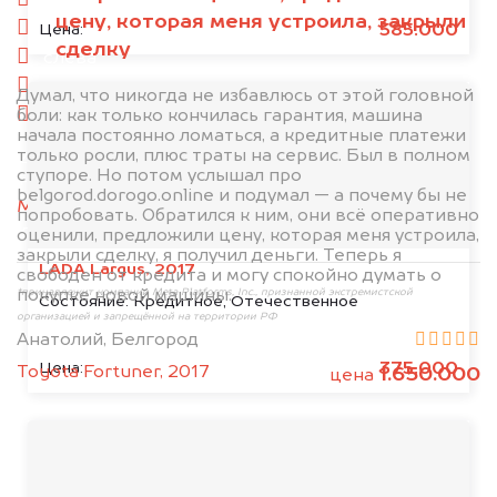
спереди
цену, которая меня устроила, закрыли
сзади
585.000
Цена:
сделку
слева
справа
Думал, что никогда не избавлюсь от этой головной
боли: как только кончилась гарантия, машина
салон
начала постоянно ломаться, а кредитные платежи
только росли, плюс траты на сервис. Был в полном
2. Отправьте фотографии на номер
ступоре. Но потом услышал про
+79584983298 по WhatsApp*,
в мессенджер
belgorod.dorogo.online и подумал — а почему бы не
MAX
или на электронную почту
попробовать. Обратился к ним, они всё оперативно
info@dorogo.online
оценили, предложили цену, которая меня устроила,
закрыли сделку, я получил деньги. Теперь я
LADA Largus, 2017
свободен от кредита и могу спокойно думать о
покупке новой машины.
*принадлежит компании Meta Platforms, Inc., признанной экстремистской
Состояние:
Кредитное, Отечественное
организацией и запрещённой на территории РФ
Анатолий, Белгород
375.000
Цена:
Toyota Fortuner, 2017
1.650.000
цена