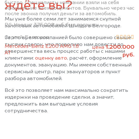
ждёте вы?
быстро. Специалисты компании взяли на себя
оформление всех документов. Буквально через час
после звонка получил деньги за автомобиль.
Мы уже более семи лет занимаемся скупкой
P.S. Кредит 375.000 руб. был погашен.
залоговых автомобилей Шкода в Белгороде.
Сергей, Белгород
За это время компанией было совершено свыше
тысячи сделок, что позволило нам довести до
Mercedes-Benz E200 AMG 1.8
1.200.000
цена
совершенства весь процесс работы с нашими
АТ
руб.
клиентами:
оценку авто
, расчёт, оформление
документов, эвакуацию. Мы имеем собственный
сервисный центр, парк эвакуаторов и пункт
разбора автомобилей.
Всё это позволяет нам максимально сократить
издержки на проведение сделки, а значит,
предложить вам выгодные условия
сотрудничества.