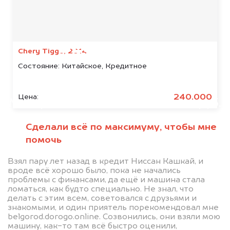
Мы консультируем
абсолютно
БЕСПЛАТНО
Chery Tiggo, 2014
Состояние:
Китайское, Кредитное
Узнайте стоимость автомобиля
Škoda в залоге.
240.000
Цена:
Мы купим ваше авто на 20.000 руб.
дороже, чем предлагают на
Сделали всё по максимуму, чтобы мне
автоаукционах.
помочь
Взял пару лет назад в кредит Ниссан Кашкай, и
вроде всё хорошо было, пока не начались
проблемы с финансами, да ещё и машина стала
ломаться, как будто специально. Не знал, что
делать с этим всем, советовался с друзьями и
знакомыми, и один приятель порекомендовал мне
belgorod.dorogo.online. Созвонились, они взяли мою
машину, как-то там всё быстро оценили,
Узнать стоимость