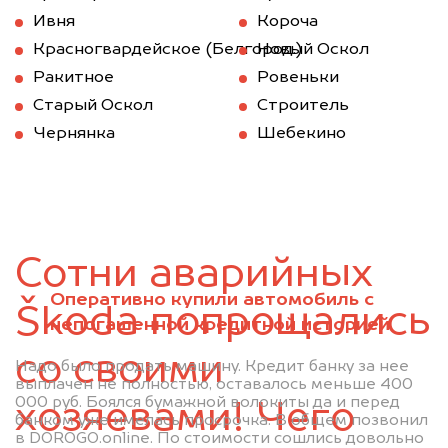
Ивня
Короча
Красногвардейское (Белгород.)
Новый Оскол
Ракитное
Ровеньки
Старый Оскол
Строитель
Чернянка
Шебекино
Сотни аварийных
Оперативно купили автомобиль с
Škoda попрощались
непогашенной кредитной историей
со своими
Надо было продать машину. Кредит банку за нее
выплачен не полностью, оставалось меньше 400
000 руб. Боялся бумажной волокиты да и перед
хозяевами! Чего
банком уже имелась просрочка. В общем позвонил
в DOROGO.online. По стоимости сошлись довольно