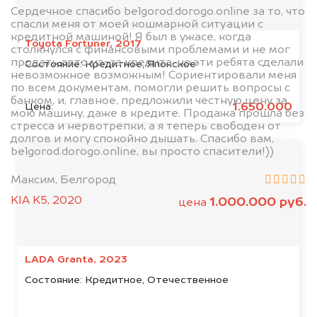
Сердечное спасибо belgorod.dorogo.online за то, что
спасли меня от моей кошмарной ситуации с
кредитной машиной! Я был в ужасе, когда
Toyota Fortuner, 2017
столкнулся с финансовыми проблемами и не мог
продать авто из-за кредита, но эти ребята сделали
Состояние:
Кредитное, Японское
невозможное возможным! Сориентировали меня
по всем документам, помогли решить вопросы с
банком, и, главное, предложили честную цену за
1.650.000
Цена:
мою машину, даже в кредите. Продажа прошла без
стресса и нервотрепки, а я теперь свободен от
долгов и могу спокойно дышать. Спасибо вам,
belgorod.dorogo.online, вы просто спасители!))
Максим, Белгород
KIA K5, 2020
1.000.000 руб.
цена
LADA Granta, 2023
Состояние:
Кредитное, Отечественное