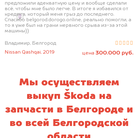
предложили адекватную цену и вообще сделали
всё, чтобы мне было легче. В итоге я избавился от
кредита, который меня грыз до последнего.
Я даю согласие на обработку своих
Спасибо belgorod.dorogo.online, реально помогли, а
персональных данных и соглашаюсь с
то я уже был на грани нервного срыва из-за этой
политикой конфиденциальности
машины))
Владимир, Белгород
Nissan Qashqai, 2019
300.000 руб.
цена
Мы осуществляем
выкуп Škoda на
запчасти в Белгороде и
во всей Белгородской
области