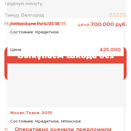
трудную минуту.
Тимур, Белгород
Volkswagen Polo, 2016
Hyundai Genesis G80, 2015
700.000 руб.
цена
Состояние:
Кредитное
425.000
Цена:
Выкупаем Шкода без
ПТС и документов
Отправьте фотографии автомобиля — через
минуту эксперт-оценщик назовёт сумму.
Nissan Teana, 2015
1. Сфотографируйте машину:
Состояние:
Кредитное, Японское
Оперативно оценили, предложили