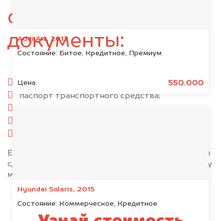
следующие
документы:
Audi A4, 2013
Состояние:
Битое, Кредитное, Премиум
паспорт гражданина РФ;
550.000
Цена:
паспорт транспортного средства;
свидетельство о регистрации;
комплект ключей;
при необходимости — доверенность.
Если у вас нет всех документов, то наши юристы
сделают всё возможное, чтобы оформить сделку
максимально быстро!
Hyundai Solaris, 2015
Состояние:
Коммерческое, Кредитное