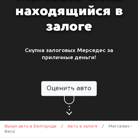
находящийся в
залоге
Скупка залоговых Мерседес за
приличные деньги!
Оценить авто
Выкуп авто в Белгороде
/
Авто в залоге
/
Mercedes-
Benz