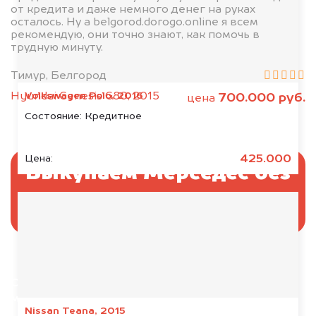
от кредита и даже немного денег на руках
осталось. Ну а belgorod.dorogo.online я всем
рекомендую, они точно знают, как помочь в
трудную минуту.
Тимур, Белгород
Volkswagen Polo, 2016
Hyundai Genesis G80, 2015
700.000 руб.
цена
Состояние:
Кредитное
425.000
Цена:
Выкупаем Мерседес без
ПТС и документов
Отправьте фотографии автомобиля — через
минуту эксперт-оценщик назовёт сумму.
Nissan Teana, 2015