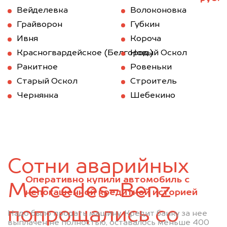
Вейделевка
Волоконовка
Грайворон
Губкин
Ивня
Короча
Красногвардейское (Белгород.)
Новый Оскол
Ракитное
Ровеньки
Старый Оскол
Строитель
Чернянка
Шебекино
Сотни аварийных
Оперативно купили автомобиль с
Mercedes-Benz
непогашенной кредитной историей
попрощались со
Надо было продать машину. Кредит банку за нее
выплачен не полностью, оставалось меньше 400