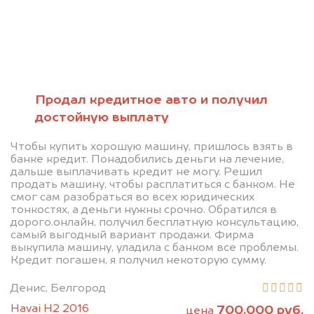
Позвоните нам: +7
(472) 220-54-52
Продал кредитное авто и получил
достойную выплату
Мы проконсультируем вас и
Чтобы купить хорошую машину, пришлось взять в
рассчитаем стоимость вашего
банке кредит. Понадобились деньги на лечение,
дальше выплачивать кредит не могу. Решил
автомобиля.
продать машину, чтобы расплатиться с банком. Не
смог сам разобраться во всех юридических
тонкостях, а деньги нужны срочно. Обратился в
дорого.онлайн, получил бесплатную консультацию,
самый выгодный вариант продажи. Фирма
выкупила машину, уладила с банком все проблемы.
Кредит погашен, я получил некоторую сумму.
Денис, Белгород
Узнать цену
Havai H2 2016
700.000 руб.
цена