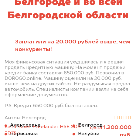
Белгороде и во всей
Белгородской области
Заплатили на 20.000 рублей выше, чем
конкуренты!
Моя финансовая ситуация ухудшилась и я решил
продать кредитную машину. На момент продажи
кредит банку составлял 650.000 руб. Позвонил в
DOROGO.online. Машину оценили на 20.000 руб.
выше, чем на других сайтах. Не раздумывая продал
автомобиль. Специалисты компании взяли на себя
оформление документов.
P.S. Кредит 650.000 руб. был погашен.
Антон, Белгород
Алексеевка
Белгород
Land Rover Freelander HSE SD4
1.200.000
цена
2013 г.
Борисовка
Валуйки
руб.