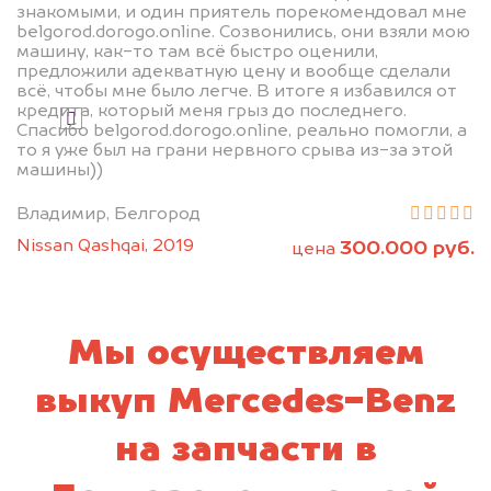
знакомыми, и один приятель порекомендовал мне
belgorod.dorogo.online. Созвонились, они взяли мою
машину, как-то там всё быстро оценили,
Узнать стоимость
предложили адекватную цену и вообще сделали
всё, чтобы мне было легче. В итоге я избавился от
кредита, который меня грыз до последнего.
Я даю согласие на обработку своих
Спасибо belgorod.dorogo.online, реально помогли, а
персональных данных и соглашаюсь с
то я уже был на грани нервного срыва из-за этой
политикой конфиденциальности
машины))
Владимир, Белгород
Nissan Qashqai, 2019
300.000 руб.
цена
Мы осуществляем
выкуп Mercedes-Benz
на запчасти в