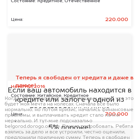
Состояние:
Кредитное, Отечественное
220.000
Цена:
Мы сотрудничаем с
банками
Теперь я свободен от кредита и даже в
плюсе!
Haval H2, 2016
Если ваш автомобиль находится в
Состояние:
Китайское, Кредитное
Когда-то взял кредит на эту машину, думал, что это
кредите или залоге у одной из
будет моя мечта на колесах. Сначала все было
представленных ниже
нормально, но потом кризис, начались финансовые
700.000
Цена:
проблемы, и выплачивать кредит стало почти
организаций, то мы купим его на
нереально. И тут мне подсказали о
belgorod.dorogo.online. Решил попробовать. Ребята
5% дороже!
взялись за дело и все устроили, честно оценили,
предложили приличную сумму. Теперь я свободен