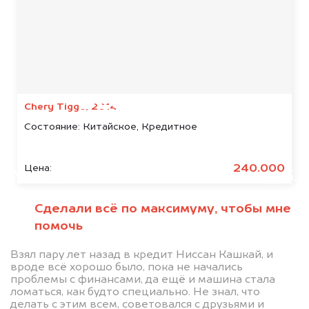
Мы консультируем
абсолютно
БЕСПЛАТНО
Chery Tiggo, 2014
Состояние:
Китайское, Кредитное
Узнайте стоимость автомобиля
Mercedes-Benz в залоге.
240.000
Цена:
Мы купим ваше авто на 20.000 руб.
дороже, чем предлагают на
Сделали всё по максимуму, чтобы мне
автоаукционах.
помочь
Взял пару лет назад в кредит Ниссан Кашкай, и
вроде всё хорошо было, пока не начались
проблемы с финансами, да ещё и машина стала
ломаться, как будто специально. Не знал, что
делать с этим всем, советовался с друзьями и