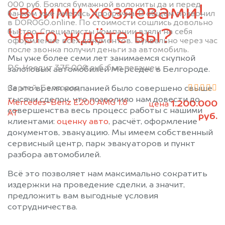
000 руб. Боялся бумажной волокиты да и перед
своими хозяевами!
банком уже имелась просрочка. В общем позвонил
в DOROGO.online. По стоимости сошлись довольно
Чего ждёте вы?
быстро. Специалисты компании взяли на себя
оформление всех документов. Буквально через час
после звонка получил деньги за автомобиль.
Мы уже более семи лет занимаемся скупкой
P.S. Кредит 375.000 руб. был погашен.
залоговых автомобилей Мерседес в Белгороде.
Сергей, Белгород
За это время компанией было совершено свыше
тысячи сделок, что позволило нам довести до
Mercedes-Benz E200 AMG 1.8
1.200.000
цена
совершенства весь процесс работы с нашими
АТ
руб.
клиентами:
оценку авто
, расчёт, оформление
документов, эвакуацию. Мы имеем собственный
сервисный центр, парк эвакуаторов и пункт
разбора автомобилей.
Всё это позволяет нам максимально сократить
издержки на проведение сделки, а значит,
предложить вам выгодные условия
сотрудничества.