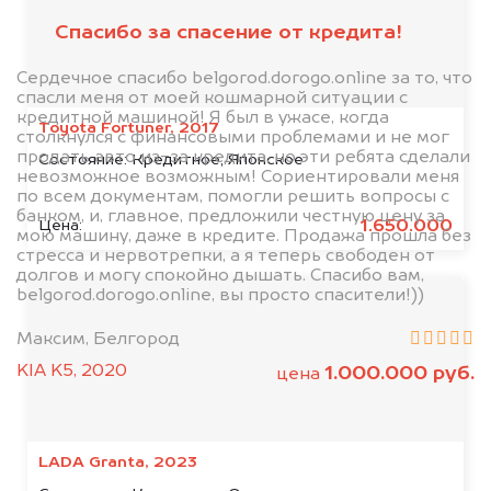
Спасибо за спасение от кредита!
Сердечное спасибо belgorod.dorogo.online за то, что
спасли меня от моей кошмарной ситуации с
кредитной машиной! Я был в ужасе, когда
Toyota Fortuner, 2017
столкнулся с финансовыми проблемами и не мог
продать авто из-за кредита, но эти ребята сделали
Состояние:
Кредитное, Японское
невозможное возможным! Сориентировали меня
по всем документам, помогли решить вопросы с
банком, и, главное, предложили честную цену за
1.650.000
Цена:
мою машину, даже в кредите. Продажа прошла без
стресса и нервотрепки, а я теперь свободен от
долгов и могу спокойно дышать. Спасибо вам,
belgorod.dorogo.online, вы просто спасители!))
Максим, Белгород
KIA K5, 2020
1.000.000 руб.
цена
LADA Granta, 2023