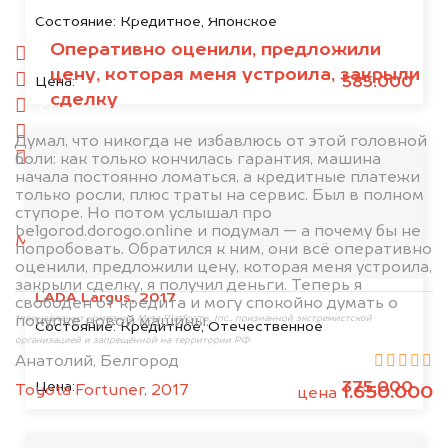
1. Сфотографируйте машину:
Состояние:
Кредитное, Японское
Оперативно оценили, предложили
спереди
цену, которая меня устроила, закрыли
сзади
585.000
Цена:
сделку
слева
справа
Думал, что никогда не избавлюсь от этой головной
боли: как только кончилась гарантия, машина
салон
начала постоянно ломаться, а кредитные платежи
только росли, плюс траты на сервис. Был в полном
2. Отправьте фотографии на номер
ступоре. Но потом услышал про
+79584983298 по WhatsApp*,
в мессенджер
belgorod.dorogo.online и подумал — а почему бы не
MAX
или на электронную почту
попробовать. Обратился к ним, они всё оперативно
info@dorogo.online
оценили, предложили цену, которая меня устроила,
закрыли сделку, я получил деньги. Теперь я
LADA Largus, 2017
свободен от кредита и могу спокойно думать о
покупке новой машины.
*принадлежит компании Meta Platforms, Inc., признанной экстремистской
Состояние:
Кредитное, Отечественное
организацией и запрещённой на территории РФ
Анатолий, Белгород
375.000
Цена:
Toyota Fortuner, 2017
1.650.000
цена