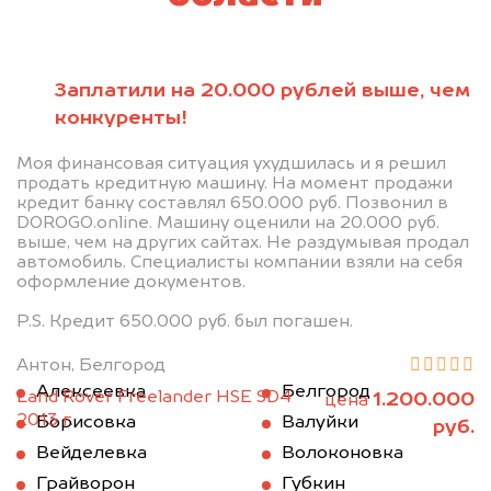
Заплатили на 20.000 рублей выше, чем
конкуренты!
Моя финансовая ситуация ухудшилась и я решил
продать кредитную машину. На момент продажи
кредит банку составлял 650.000 руб. Позвонил в
DOROGO.online. Машину оценили на 20.000 руб.
выше, чем на других сайтах. Не раздумывая продал
автомобиль. Специалисты компании взяли на себя
оформление документов.
P.S. Кредит 650.000 руб. был погашен.
Антон, Белгород
Алексеевка
Белгород
Land Rover Freelander HSE SD4
1.200.000
цена
2013 г.
Борисовка
Валуйки
руб.
Вейделевка
Волоконовка
Грайворон
Губкин