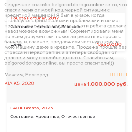
Сердечное спасибо belgorod.dorogo.online за то, что
спасли меня от моей кошмарной ситуации с
кредитной машиной! Я был в ужасе, когда
Toyota Fortuner, 2017
столкнулся с финансовыми проблемами и не мог
продать авто из-за кредита, но эти ребята сделали
Состояние:
Кредитное, Японское
невозможное возможным! Сориентировали меня
по всем документам, помогли решить вопросы с
банком, и, главное, предложили честную цену за
1.650.000
Цена:
мою машину, даже в кредите. Продажа прошла без
стресса и нервотрепки, а я теперь свободен от
долгов и могу спокойно дышать. Спасибо вам,
belgorod.dorogo.online, вы просто спасители!))
Максим, Белгород
KIA K5, 2020
1.000.000 руб.
цена
LADA Granta, 2023
Состояние:
Кредитное, Отечественное