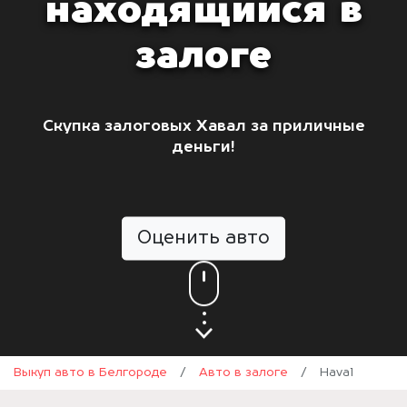
находящийся в
залоге
Скупка залоговых Хавал за приличные
деньги!
Оценить авто
Выкуп авто в Белгороде
/
Авто в залоге
/
Haval