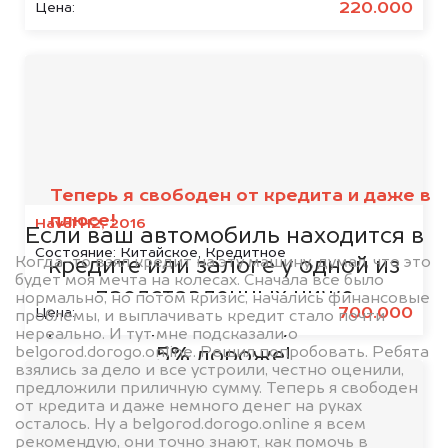
220.000
Цена:
Мы сотрудничаем с
банками
Теперь я свободен от кредита и даже в
плюсе!
Haval H2, 2016
Если ваш автомобиль находится в
Состояние:
Китайское, Кредитное
Когда-то взял кредит на эту машину, думал, что это
кредите или залоге у одной из
будет моя мечта на колесах. Сначала все было
представленных ниже
нормально, но потом кризис, начались финансовые
700.000
Цена:
проблемы, и выплачивать кредит стало почти
организаций, то мы купим его на
нереально. И тут мне подсказали о
belgorod.dorogo.online. Решил попробовать. Ребята
5% дороже!
взялись за дело и все устроили, честно оценили,
предложили приличную сумму. Теперь я свободен
от кредита и даже немного денег на руках
осталось. Ну а belgorod.dorogo.online я всем
рекомендую, они точно знают, как помочь в