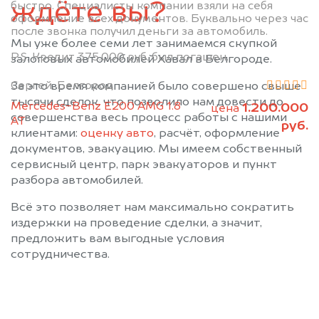
ждёте вы?
быстро. Специалисты компании взяли на себя
оформление всех документов. Буквально через час
после звонка получил деньги за автомобиль.
Мы уже более семи лет занимаемся скупкой
P.S. Кредит 375.000 руб. был погашен.
залоговых автомобилей Хавал в Белгороде.
Сергей, Белгород
За это время компанией было совершено свыше
тысячи сделок, что позволило нам довести до
Mercedes-Benz E200 AMG 1.8
1.200.000
цена
совершенства весь процесс работы с нашими
АТ
руб.
клиентами:
оценку авто
, расчёт, оформление
документов, эвакуацию. Мы имеем собственный
сервисный центр, парк эвакуаторов и пункт
разбора автомобилей.
Всё это позволяет нам максимально сократить
издержки на проведение сделки, а значит,
предложить вам выгодные условия
сотрудничества.