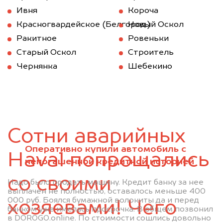
Ивня
Короча
Красногвардейское (Белгород.)
Новый Оскол
Ракитное
Ровеньки
Старый Оскол
Строитель
Чернянка
Шебекино
Сотни аварийных
Оперативно купили автомобиль с
Haval попрощались
непогашенной кредитной историей
со своими
Надо было продать машину. Кредит банку за нее
выплачен не полностью, оставалось меньше 400
000 руб. Боялся бумажной волокиты да и перед
хозяевами! Чего
банком уже имелась просрочка. В общем позвонил
в DOROGO.online. По стоимости сошлись довольно