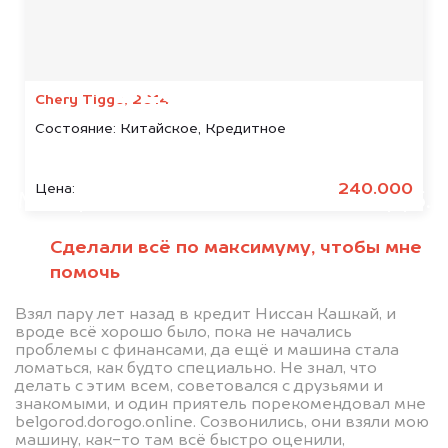
Мы консультируем
абсолютно
БЕСПЛАТНО
Chery Tiggo, 2014
Состояние:
Китайское, Кредитное
Узнайте стоимость автомобиля
Haval в залоге.
240.000
Цена:
Мы купим ваше авто на 20.000 руб.
дороже, чем предлагают на
Сделали всё по максимуму, чтобы мне
автоаукционах.
помочь
Взял пару лет назад в кредит Ниссан Кашкай, и
вроде всё хорошо было, пока не начались
проблемы с финансами, да ещё и машина стала
ломаться, как будто специально. Не знал, что
делать с этим всем, советовался с друзьями и
знакомыми, и один приятель порекомендовал мне
belgorod.dorogo.online. Созвонились, они взяли мою
машину, как-то там всё быстро оценили,
Узнать стоимость