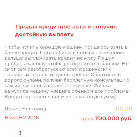
Позвоните нам: +7
(472) 220-54-52
Продал кредитное авто и получил
достойную выплату
Мы проконсультируем вас и
Чтобы купить хорошую машину, пришлось взять в
рассчитаем стоимость вашего
банке кредит. Понадобились деньги на лечение,
дальше выплачивать кредит не могу. Решил
автомобиля.
продать машину, чтобы расплатиться с банком. Не
смог сам разобраться во всех юридических
тонкостях, а деньги нужны срочно. Обратился в
дорого.онлайн, получил бесплатную консультацию,
самый выгодный вариант продажи. Фирма
выкупила машину, уладила с банком все проблемы.
Кредит погашен, я получил некоторую сумму.
Денис, Белгород
Узнать цену
Havai H2 2016
700.000 руб.
цена
Я даю согласие на обработку своих