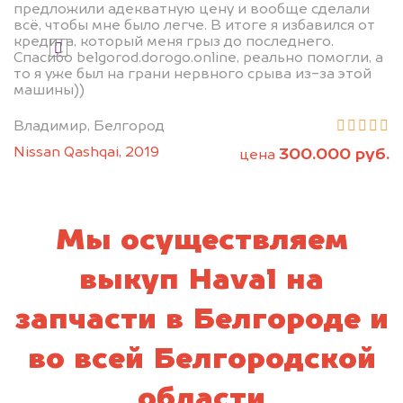
предложили адекватную цену и вообще сделали
всё, чтобы мне было легче. В итоге я избавился от
кредита, который меня грыз до последнего.
Я даю согласие на обработку своих
Спасибо belgorod.dorogo.online, реально помогли, а
персональных данных и соглашаюсь с
то я уже был на грани нервного срыва из-за этой
политикой конфиденциальности
машины))
Владимир, Белгород
Nissan Qashqai, 2019
300.000 руб.
цена
Мы осуществляем
выкуп Haval на
запчасти в Белгороде и
во всей Белгородской
области