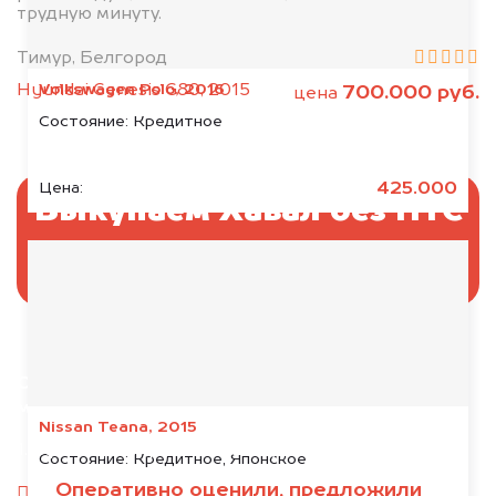
трудную минуту.
Тимур, Белгород
Volkswagen Polo, 2016
Hyundai Genesis G80, 2015
700.000 руб.
цена
Состояние:
Кредитное
425.000
Цена:
Выкупаем Хавал без ПТС
и документов
Отправьте фотографии автомобиля — через
минуту эксперт-оценщик назовёт сумму.
Nissan Teana, 2015
1. Сфотографируйте машину:
Состояние:
Кредитное, Японское
Оперативно оценили, предложили