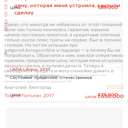
спереди
цену, которая меня устроила, закрыли
сзади
585.000
Цена:
сделку
слева
справа
Думал, что никогда не избавлюсь от этой головной
боли: как только кончилась гарантия, машина
салон
начала постоянно ломаться, а кредитные платежи
только росли, плюс траты на сервис. Был в полном
2. Отправьте фотографии на номер
ступоре. Но потом услышал про
+79584983298 по WhatsApp*,
в мессенджер
belgorod.dorogo.online и подумал — а почему бы не
MAX
или на электронную почту
попробовать. Обратился к ним, они всё оперативно
info@dorogo.online
оценили, предложили цену, которая меня устроила,
закрыли сделку, я получил деньги. Теперь я
LADA Largus, 2017
свободен от кредита и могу спокойно думать о
покупке новой машины.
*принадлежит компании Meta Platforms, Inc., признанной экстремистской
Состояние:
Кредитное, Отечественное
организацией и запрещённой на территории РФ
Анатолий, Белгород
375.000
Цена:
Toyota Fortuner, 2017
1.650.000
цена