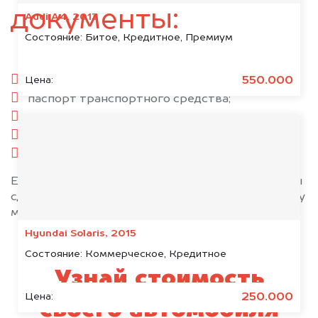
документы:
Audi A4, 2013
Состояние:
Битое, Кредитное, Премиум
паспорт гражданина РФ;
550.000
Цена:
паспорт транспортного средства;
свидетельство о регистрации;
комплект ключей;
при необходимости — доверенность.
Если у вас нет всех документов, то наши юристы
сделают всё возможное, чтобы оформить сделку
максимально быстро!
Hyundai Solaris, 2015
Состояние:
Коммерческое, Кредитное
Узнай стоимость
250.000
Цена:
своего автомобиля