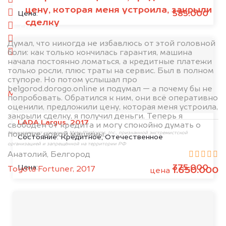
спереди
цену, которая меня устроила, закрыли
сзади
585.000
Цена:
сделку
слева
справа
Думал, что никогда не избавлюсь от этой головной
боли: как только кончилась гарантия, машина
салон
начала постоянно ломаться, а кредитные платежи
только росли, плюс траты на сервис. Был в полном
2. Отправьте фотографии на номер
ступоре. Но потом услышал про
+79584983298 по WhatsApp*,
в мессенджер
belgorod.dorogo.online и подумал — а почему бы не
MAX
или на электронную почту
попробовать. Обратился к ним, они всё оперативно
info@dorogo.online
оценили, предложили цену, которая меня устроила,
закрыли сделку, я получил деньги. Теперь я
LADA Largus, 2017
свободен от кредита и могу спокойно думать о
покупке новой машины.
*принадлежит компании Meta Platforms, Inc., признанной экстремистской
Состояние:
Кредитное, Отечественное
организацией и запрещённой на территории РФ
Анатолий, Белгород
375.000
Цена:
Toyota Fortuner, 2017
1.650.000
цена