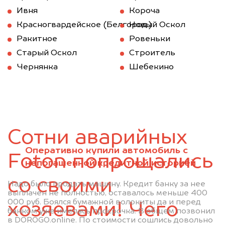
Ивня
Короча
Красногвардейское (Белгород.)
Новый Оскол
Ракитное
Ровеньки
Старый Оскол
Строитель
Чернянка
Шебекино
Сотни аварийных
Оперативно купили автомобиль с
Foton попрощались
непогашенной кредитной историей
со своими
Надо было продать машину. Кредит банку за нее
выплачен не полностью, оставалось меньше 400
000 руб. Боялся бумажной волокиты да и перед
хозяевами! Чего
банком уже имелась просрочка. В общем позвонил
в DOROGO.online. По стоимости сошлись довольно