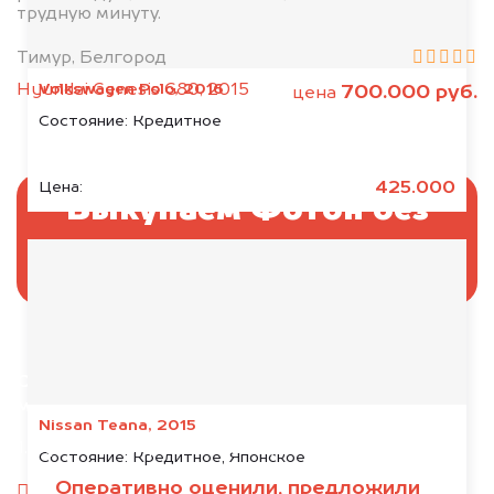
трудную минуту.
Тимур, Белгород
Volkswagen Polo, 2016
Hyundai Genesis G80, 2015
700.000 руб.
цена
Состояние:
Кредитное
425.000
Цена:
Выкупаем Фотон без
ПТС и документов
Отправьте фотографии автомобиля — через
минуту эксперт-оценщик назовёт сумму.
Nissan Teana, 2015
1. Сфотографируйте машину:
Состояние:
Кредитное, Японское
Оперативно оценили, предложили