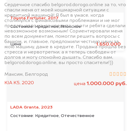
Сердечное спасибо belgorod.dorogo.online за то, что
спасли меня от моей кошмарной ситуации с
кредитной машиной! Я был в ужасе, когда
Toyota Fortuner, 2017
столкнулся с финансовыми проблемами и не мог
продать авто из-за кредита, но эти ребята сделали
Состояние:
Кредитное, Японское
невозможное возможным! Сориентировали меня
по всем документам, помогли решить вопросы с
банком, и, главное, предложили честную цену за
1.650.000
Цена:
мою машину, даже в кредите. Продажа прошла без
стресса и нервотрепки, а я теперь свободен от
долгов и могу спокойно дышать. Спасибо вам,
belgorod.dorogo.online, вы просто спасители!))
Максим, Белгород
KIA K5, 2020
1.000.000 руб.
цена
LADA Granta, 2023
Состояние:
Кредитное, Отечественное