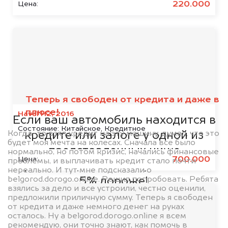
220.000
Цена:
Мы сотрудничаем с
банками
Теперь я свободен от кредита и даже в
плюсе!
Haval H2, 2016
Если ваш автомобиль находится в
Состояние:
Китайское, Кредитное
Когда-то взял кредит на эту машину, думал, что это
кредите или залоге у одной из
будет моя мечта на колесах. Сначала все было
представленных ниже
нормально, но потом кризис, начались финансовые
700.000
Цена:
проблемы, и выплачивать кредит стало почти
организаций, то мы купим его на
нереально. И тут мне подсказали о
belgorod.dorogo.online. Решил попробовать. Ребята
5% дороже!
взялись за дело и все устроили, честно оценили,
предложили приличную сумму. Теперь я свободен
от кредита и даже немного денег на руках
осталось. Ну а belgorod.dorogo.online я всем
рекомендую, они точно знают, как помочь в