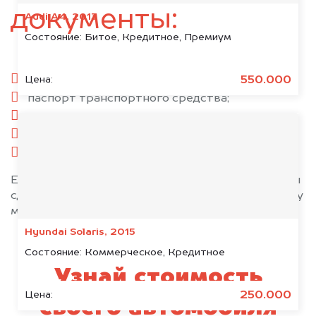
документы:
Audi A4, 2013
Состояние:
Битое, Кредитное, Премиум
паспорт гражданина РФ;
550.000
Цена:
паспорт транспортного средства;
свидетельство о регистрации;
комплект ключей;
при необходимости — доверенность.
Если у вас нет всех документов, то наши юристы
сделают всё возможное, чтобы оформить сделку
максимально быстро!
Hyundai Solaris, 2015
Состояние:
Коммерческое, Кредитное
Узнай стоимость
250.000
Цена:
своего автомобиля