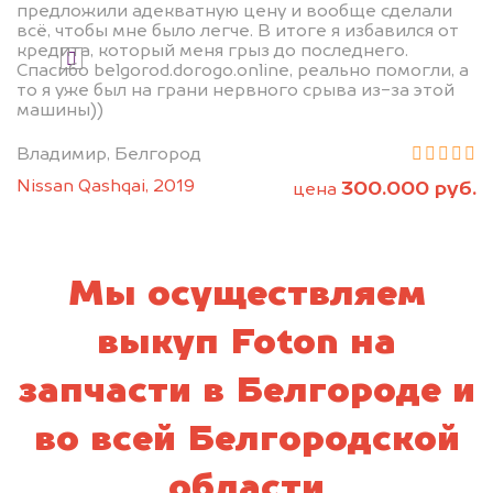
предложили адекватную цену и вообще сделали
всё, чтобы мне было легче. В итоге я избавился от
кредита, который меня грыз до последнего.
Я даю согласие на обработку своих
Спасибо belgorod.dorogo.online, реально помогли, а
персональных данных и соглашаюсь с
то я уже был на грани нервного срыва из-за этой
политикой конфиденциальности
машины))
Владимир, Белгород
Nissan Qashqai, 2019
300.000 руб.
цена
Мы осуществляем
выкуп Foton на
запчасти в Белгороде и
во всей Белгородской
области