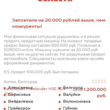
Заплатили на 20.000 рублей выше, чем
конкуренты!
Моя финансовая ситуация ухудшилась и я решил
продать кредитную машину. На момент продажи
кредит банку составлял 650.000 руб. Позвонил в
DOROGO.online. Машину оценили на 20.000 руб.
выше, чем на других сайтах. Не раздумывая продал
автомобиль. Специалисты компании взяли на себя
оформление документов.
P.S. Кредит 650.000 руб. был погашен.
Антон, Белгород
Алексеевка
Белгород
Land Rover Freelander HSE SD4
1.200.000
цена
2013 г.
Борисовка
Валуйки
руб.
Вейделевка
Волоконовка
Грайворон
Губкин