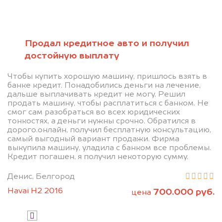
Позвоните нам: +7
(472) 220-54-52
Продал кредитное авто и получил
достойную выплату
Мы проконсультируем вас и
Чтобы купить хорошую машину, пришлось взять в
рассчитаем стоимость вашего
банке кредит. Понадобились деньги на лечение,
дальше выплачивать кредит не могу. Решил
автомобиля.
продать машину, чтобы расплатиться с банком. Не
смог сам разобраться во всех юридических
тонкостях, а деньги нужны срочно. Обратился в
дорого.онлайн, получил бесплатную консультацию,
самый выгодный вариант продажи. Фирма
выкупила машину, уладила с банком все проблемы.
Кредит погашен, я получил некоторую сумму.
Денис, Белгород
Узнать цену
Havai H2 2016
700.000 руб.
цена
Я даю согласие на обработку своих