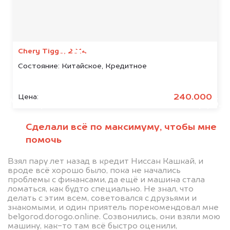
Мы консультируем
абсолютно
БЕСПЛАТНО
Chery Tiggo, 2014
Состояние:
Китайское, Кредитное
Узнайте стоимость автомобиля
Foton в залоге.
240.000
Цена:
Мы купим ваше авто на 20.000 руб.
дороже, чем предлагают на
Сделали всё по максимуму, чтобы мне
автоаукционах.
помочь
Взял пару лет назад в кредит Ниссан Кашкай, и
вроде всё хорошо было, пока не начались
проблемы с финансами, да ещё и машина стала
ломаться, как будто специально. Не знал, что
делать с этим всем, советовался с друзьями и
знакомыми, и один приятель порекомендовал мне
belgorod.dorogo.online. Созвонились, они взяли мою
машину, как-то там всё быстро оценили,
Узнать стоимость