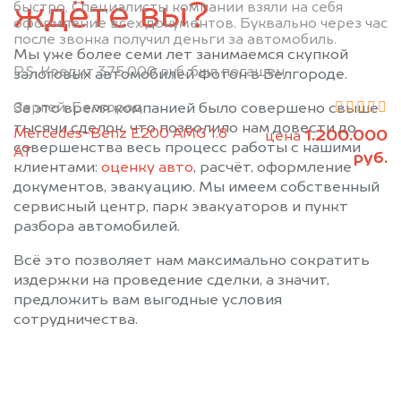
ждёте вы?
быстро. Специалисты компании взяли на себя
оформление всех документов. Буквально через час
после звонка получил деньги за автомобиль.
Мы уже более семи лет занимаемся скупкой
P.S. Кредит 375.000 руб. был погашен.
залоговых автомобилей Фотон в Белгороде.
Сергей, Белгород
За это время компанией было совершено свыше
тысячи сделок, что позволило нам довести до
Mercedes-Benz E200 AMG 1.8
1.200.000
цена
совершенства весь процесс работы с нашими
АТ
руб.
клиентами:
оценку авто
, расчёт, оформление
документов, эвакуацию. Мы имеем собственный
сервисный центр, парк эвакуаторов и пункт
разбора автомобилей.
Всё это позволяет нам максимально сократить
издержки на проведение сделки, а значит,
предложить вам выгодные условия
сотрудничества.