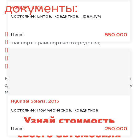
документы:
Audi A4, 2013
Состояние:
Битое, Кредитное, Премиум
паспорт гражданина РФ;
550.000
Цена:
паспорт транспортного средства;
свидетельство о регистрации;
комплект ключей;
при необходимости — доверенность.
Если у вас нет всех документов, то наши юристы
сделают всё возможное, чтобы оформить сделку
максимально быстро!
Hyundai Solaris, 2015
Состояние:
Коммерческое, Кредитное
Узнай стоимость
250.000
Цена:
своего автомобиля