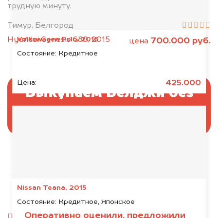
трудную минуту.
Тимур, Белгород
Volkswagen Polo, 2016
Hyundai Genesis G80, 2015
700.000 руб.
цена
Состояние:
Кредитное
425.000
Цена:
Выкупаем Белджи без
ПТС и документов
Отправьте фотографии автомобиля — через
минуту эксперт-оценщик назовёт сумму.
Nissan Teana, 2015
1. Сфотографируйте машину:
Состояние:
Кредитное, Японское
Оперативно оценили, предложили