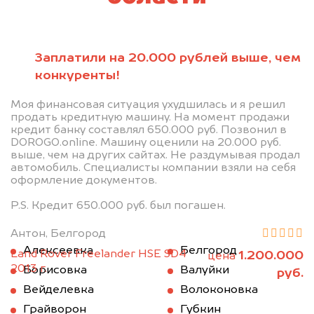
Заплатили на 20.000 рублей выше, чем
конкуренты!
Моя финансовая ситуация ухудшилась и я решил
продать кредитную машину. На момент продажи
кредит банку составлял 650.000 руб. Позвонил в
DOROGO.online. Машину оценили на 20.000 руб.
выше, чем на других сайтах. Не раздумывая продал
автомобиль. Специалисты компании взяли на себя
оформление документов.
P.S. Кредит 650.000 руб. был погашен.
Антон, Белгород
Алексеевка
Белгород
Land Rover Freelander HSE SD4
1.200.000
цена
2013 г.
Борисовка
Валуйки
руб.
Вейделевка
Волоконовка
Грайворон
Губкин