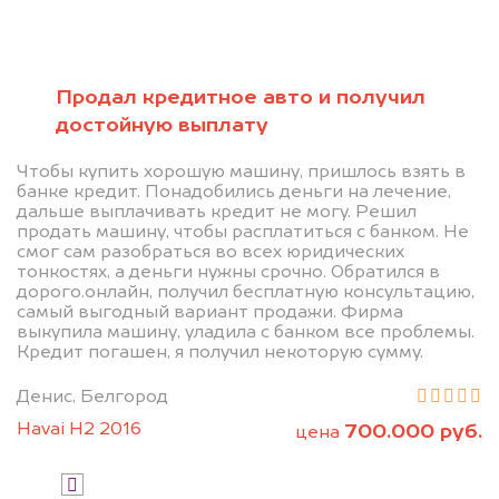
Позвоните нам: +7
(472) 220-54-52
Продал кредитное авто и получил
достойную выплату
Мы проконсультируем вас и
Чтобы купить хорошую машину, пришлось взять в
рассчитаем стоимость вашего
банке кредит. Понадобились деньги на лечение,
дальше выплачивать кредит не могу. Решил
автомобиля.
продать машину, чтобы расплатиться с банком. Не
смог сам разобраться во всех юридических
тонкостях, а деньги нужны срочно. Обратился в
дорого.онлайн, получил бесплатную консультацию,
самый выгодный вариант продажи. Фирма
выкупила машину, уладила с банком все проблемы.
Кредит погашен, я получил некоторую сумму.
Денис, Белгород
Узнать цену
Havai H2 2016
700.000 руб.
цена
Я даю согласие на обработку своих