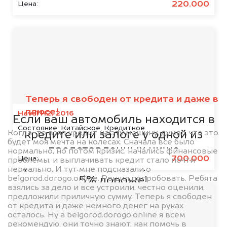
220.000
Цена:
Мы сотрудничаем с
банками
Теперь я свободен от кредита и даже в
плюсе!
Haval H2, 2016
Если ваш автомобиль находится в
Состояние:
Китайское, Кредитное
Когда-то взял кредит на эту машину, думал, что это
кредите или залоге у одной из
будет моя мечта на колесах. Сначала все было
представленных ниже
нормально, но потом кризис, начались финансовые
700.000
Цена:
проблемы, и выплачивать кредит стало почти
организаций, то мы купим его на
нереально. И тут мне подсказали о
belgorod.dorogo.online. Решил попробовать. Ребята
5% дороже!
взялись за дело и все устроили, честно оценили,
предложили приличную сумму. Теперь я свободен
от кредита и даже немного денег на руках
осталось. Ну а belgorod.dorogo.online я всем
рекомендую, они точно знают, как помочь в