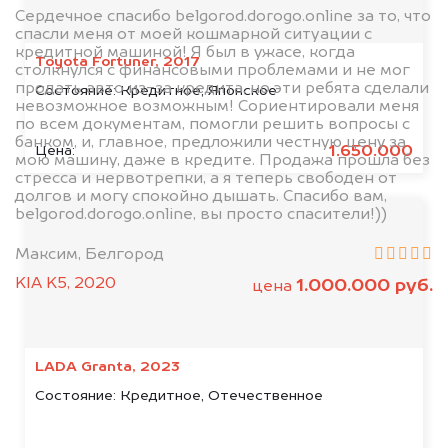
Сердечное спасибо belgorod.dorogo.online за то, что
спасли меня от моей кошмарной ситуации с
кредитной машиной! Я был в ужасе, когда
Toyota Fortuner, 2017
столкнулся с финансовыми проблемами и не мог
продать авто из-за кредита, но эти ребята сделали
Состояние:
Кредитное, Японское
невозможное возможным! Сориентировали меня
по всем документам, помогли решить вопросы с
банком, и, главное, предложили честную цену за
1.650.000
Цена:
мою машину, даже в кредите. Продажа прошла без
стресса и нервотрепки, а я теперь свободен от
долгов и могу спокойно дышать. Спасибо вам,
belgorod.dorogo.online, вы просто спасители!))
Максим, Белгород
KIA K5, 2020
1.000.000 руб.
цена
LADA Granta, 2023
Состояние:
Кредитное, Отечественное