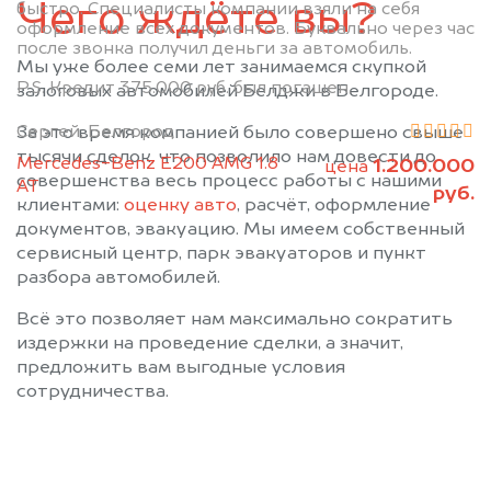
Чего ждёте вы?
быстро. Специалисты компании взяли на себя
оформление всех документов. Буквально через час
после звонка получил деньги за автомобиль.
Мы уже более семи лет занимаемся скупкой
P.S. Кредит 375.000 руб. был погашен.
залоговых автомобилей Белджи в Белгороде.
Сергей, Белгород
За это время компанией было совершено свыше
тысячи сделок, что позволило нам довести до
Mercedes-Benz E200 AMG 1.8
1.200.000
цена
совершенства весь процесс работы с нашими
АТ
руб.
клиентами:
оценку авто
, расчёт, оформление
документов, эвакуацию. Мы имеем собственный
сервисный центр, парк эвакуаторов и пункт
разбора автомобилей.
Всё это позволяет нам максимально сократить
издержки на проведение сделки, а значит,
предложить вам выгодные условия
сотрудничества.