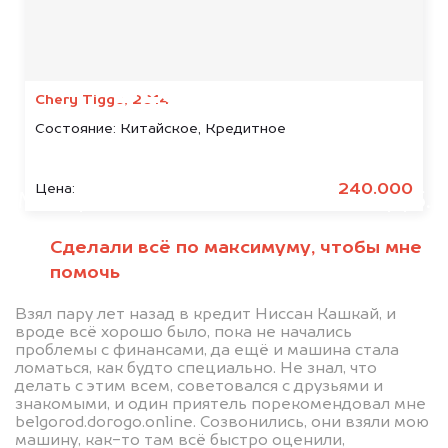
Мы консультируем
абсолютно
БЕСПЛАТНО
Chery Tiggo, 2014
Состояние:
Китайское, Кредитное
Узнайте стоимость автомобиля
Belgee в залоге.
240.000
Цена:
Мы купим ваше авто на 20.000 руб.
дороже, чем предлагают на
Сделали всё по максимуму, чтобы мне
автоаукционах.
помочь
Взял пару лет назад в кредит Ниссан Кашкай, и
вроде всё хорошо было, пока не начались
проблемы с финансами, да ещё и машина стала
ломаться, как будто специально. Не знал, что
делать с этим всем, советовался с друзьями и
знакомыми, и один приятель порекомендовал мне
belgorod.dorogo.online. Созвонились, они взяли мою
машину, как-то там всё быстро оценили,
Узнать стоимость