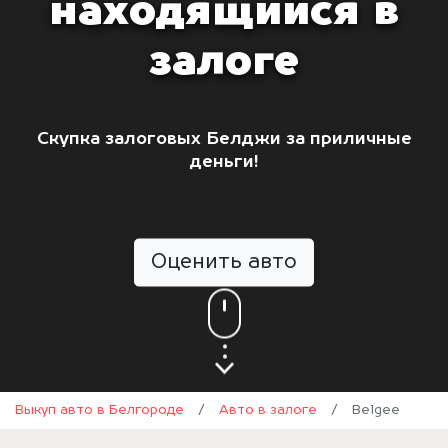
находящийся в
залоге
Скупка залоговых Белджи за приличные
деньги!
Оценить авто
Выкуп авто в Белгороде
/
Авто в залоге
/
Belgee