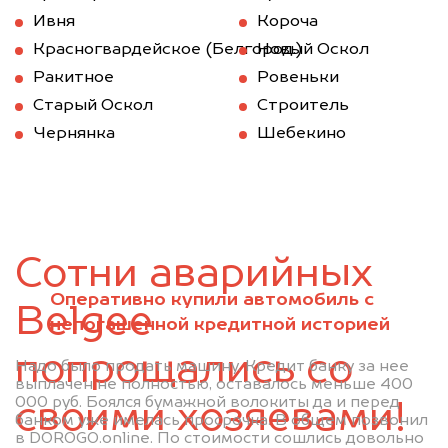
Ивня
Короча
Красногвардейское (Белгород.)
Новый Оскол
Ракитное
Ровеньки
Старый Оскол
Строитель
Чернянка
Шебекино
Сотни аварийных
Оперативно купили автомобиль с
Belgee
непогашенной кредитной историей
попрощались со
Надо было продать машину. Кредит банку за нее
выплачен не полностью, оставалось меньше 400
000 руб. Боялся бумажной волокиты да и перед
своими хозяевами!
банком уже имелась просрочка. В общем позвонил
в DOROGO.online. По стоимости сошлись довольно