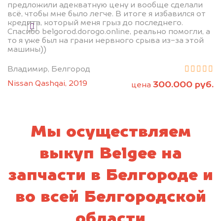
предложили адекватную цену и вообще сделали
всё, чтобы мне было легче. В итоге я избавился от
кредита, который меня грыз до последнего.
Я даю согласие на обработку своих
Спасибо belgorod.dorogo.online, реально помогли, а
персональных данных и соглашаюсь с
то я уже был на грани нервного срыва из-за этой
политикой конфиденциальности
машины))
Владимир, Белгород
Nissan Qashqai, 2019
300.000 руб.
цена
Мы осуществляем
выкуп Belgee на
запчасти в Белгороде и
во всей Белгородской
области