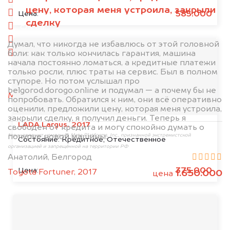
спереди
цену, которая меня устроила, закрыли
сзади
585.000
Цена:
сделку
слева
справа
Думал, что никогда не избавлюсь от этой головной
боли: как только кончилась гарантия, машина
салон
начала постоянно ломаться, а кредитные платежи
только росли, плюс траты на сервис. Был в полном
2. Отправьте фотографии на номер
ступоре. Но потом услышал про
+79584983298 по WhatsApp*,
в мессенджер
belgorod.dorogo.online и подумал — а почему бы не
MAX
или на электронную почту
попробовать. Обратился к ним, они всё оперативно
info@dorogo.online
оценили, предложили цену, которая меня устроила,
закрыли сделку, я получил деньги. Теперь я
LADA Largus, 2017
свободен от кредита и могу спокойно думать о
покупке новой машины.
*принадлежит компании Meta Platforms, Inc., признанной экстремистской
Состояние:
Кредитное, Отечественное
организацией и запрещённой на территории РФ
Анатолий, Белгород
375.000
Цена:
Toyota Fortuner, 2017
1.650.000
цена