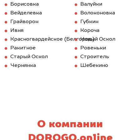
Борисовка
Валуйки
Вейделевка
Волоконовка
Грайворон
Губкин
Ивня
Короча
Красногвардейское (Белгород.)
Новый Оскол
Ракитное
Ровеньки
Старый Оскол
Строитель
Чернянка
Шебекино
О компании
DOROGO.online