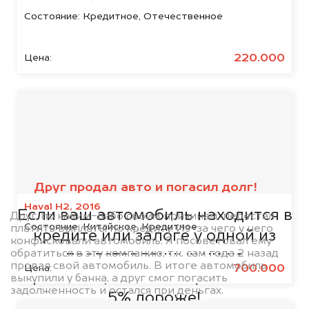
Состояние:
Кредитное, Отечественное
220.000
Цена:
Мы сотрудничаем с
банками
Друг продал авто и погасил долг!
Haval H2, 2016
Если ваш автомобиль находится в
Друг, по каким-либо своим причинам, перестал
Состояние:
Китайское, Кредитное
платить выплаты по кредиту. Из-за чего у него
кредите или залоге у одной из
конфисковали автомобиль. Я посоветовал ему
обратиться в эту компанию, т.к. сам года 2 назад
представленных ниже
продал свой автомобиль. В итоге автомобиль
700.000
Цена:
организаций, то мы купим его на
выкупили у банка, а друг смог погасить
задолженность и остался при деньгах.
5% дороже!