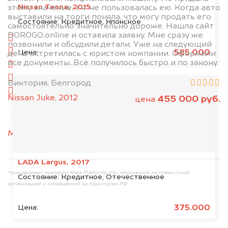
Nissan Teana, 2015
этому значение, т.к. не пользовалась ею. Когда авто
выставили на торги поняла, что могу продать его
1. Сфотографируйте машину:
Состояние:
Кредитное, Японское
самостоятельно значительно дороже. Нашла сайт
DOROGO.online и оставила заявку. Мне сразу же
спереди
позвонили и обсудили детали. Уже на следующий
сзади
585.000
Цена:
день встретилась с юристом компании. Оформили
все документы. Всё получилось быстро и по закону.
слева
справа
Виктория, Белгород
салон
Nissan Juke, 2012
455 000 руб.
цена
2. Отправьте фотографии на номер
+79584983298 по WhatsApp*,
в мессенджер
MAX
или на электронную почту
info@dorogo.online
LADA Largus, 2017
*принадлежит компании Meta Platforms, Inc., признанной экстремистской
Состояние:
Кредитное, Отечественное
организацией и запрещённой на территории РФ
375.000
Цена: