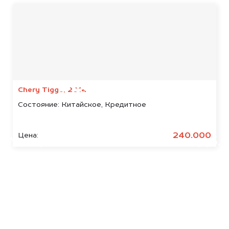
Мы консультируем
абсолютно
БЕСПЛАТНО
Chery Tiggo, 2014
Состояние:
Китайское, Кредитное
Узнайте стоимость арестованных
Solaris.
240.000
Цена:
Мы купим ваше авто на 20.000 руб.
дороже, чем предлагают на
автоаукционах.