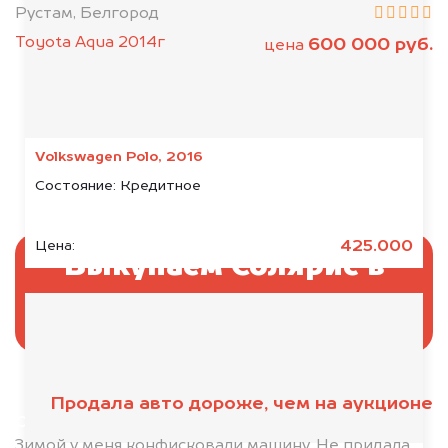
Рустам, Белгород
Toyota Aqua 2014г
600 000 руб.
цена
Volkswagen Polo, 2016
Состояние:
Кредитное
425.000
Цена:
Выкупаем Солярис в
аресте
Продала авто дороже, чем на аукционе
Отправьте фотографии автомобиля — через
минуту эксперт-оценщик назовёт сумму.
Зимой у меня конфисковали машину. Не придала