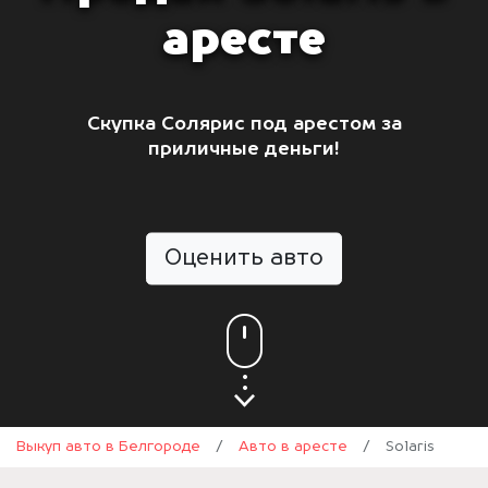
аресте
Скупка Солярис под арестом за
приличные деньги!
Оценить авто
Выкуп авто в Белгороде
/
Авто в аресте
/
Solaris