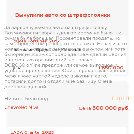
Выкупили авто со штрафстоянки
За парковку увезли авто на штрафстоянку.
Возможности забрать долгое время не было, т.к.
сумма была большая. Посоветовали продать, но
Toyota Fortuner, 2017
сам с процессом разобраться не смог. Начал искать
компании, которые занимаются выкупом или хотя
Состояние:
Кредитное, Японское
бы юридичиским сопровождением сделки. Звонил
в несколько организаций, но только
DOROGO.online предложили самое выгодное и
1.650.000
Цена:
удобное предложение. Юрист проконсультировал
меня и уже на этой неделе выкупили авто,
погасили долго и отдали мне разницу. Очень
доволен сделкой.
Никита, Белгород
Chevrolet Niva
500 000 руб.
цена
LADA Granta, 2023