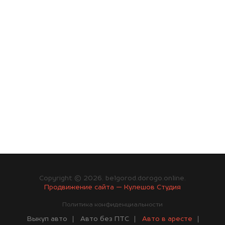
Copyright © 2026. belgorod.dorogo.online.
Продвижение сайта — Кулешов Студия
Политика конфиденциальности
Выкуп авто
Авто без ПТС
Авто в аресте