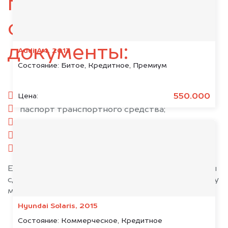
подготовьте
следующие
документы:
Audi A4, 2013
Состояние:
Битое, Кредитное, Премиум
паспорт гражданина РФ;
550.000
Цена:
паспорт транспортного средства;
свидетельство о регистрации;
комплект ключей;
при необходимости — доверенность.
Если у вас нет всех документов, то наши юристы
сделают всё возможное, чтобы оформить сделку
максимально быстро!
Hyundai Solaris, 2015
Состояние:
Коммерческое, Кредитное