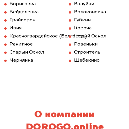
Борисовка
Валуйки
Вейделевка
Волоконовка
Грайворон
Губкин
Ивня
Короча
Красногвардейское (Белгород.)
Новый Оскол
Ракитное
Ровеньки
Старый Оскол
Строитель
Чернянка
Шебекино
О компании
DOROGO.online