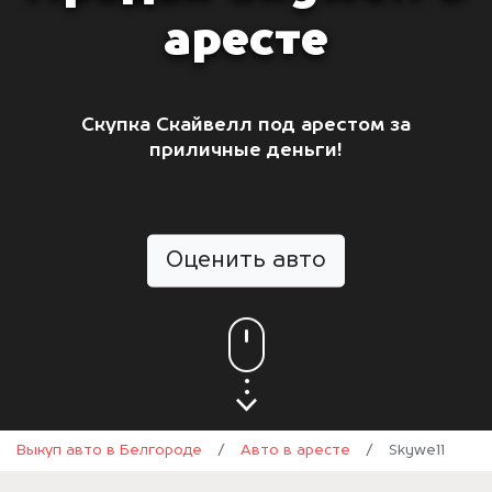
аресте
Скупка Скайвелл под арестом за
приличные деньги!
Оценить авто
Выкуп авто в Белгороде
/
Авто в аресте
/
Skywell