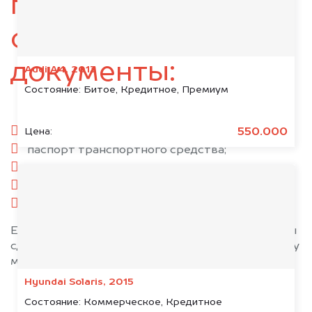
подготовьте
следующие
документы:
Audi A4, 2013
Состояние:
Битое, Кредитное, Премиум
паспорт гражданина РФ;
550.000
Цена:
паспорт транспортного средства;
свидетельство о регистрации;
комплект ключей;
при необходимости — доверенность.
Если у вас нет всех документов, то наши юристы
сделают всё возможное, чтобы оформить сделку
максимально быстро!
Hyundai Solaris, 2015
Состояние:
Коммерческое, Кредитное