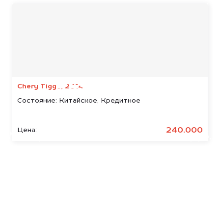
Мы консультируем
абсолютно
БЕСПЛАТНО
Chery Tiggo, 2014
Состояние:
Китайское, Кредитное
Узнайте стоимость арестованных
Skywell.
240.000
Цена:
Мы купим ваше авто на 20.000 руб.
дороже, чем предлагают на
автоаукционах.