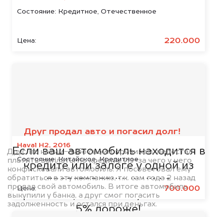
Состояние:
Кредитное, Отечественное
220.000
Цена:
Мы сотрудничаем с
банками
Друг продал авто и погасил долг!
Haval H2, 2016
Если ваш автомобиль находится в
Друг, по каким-либо своим причинам, перестал
Состояние:
Китайское, Кредитное
платить выплаты по кредиту. Из-за чего у него
кредите или залоге у одной из
конфисковали автомобиль. Я посоветовал ему
обратиться в эту компанию, т.к. сам года 2 назад
представленных ниже
продал свой автомобиль. В итоге автомобиль
700.000
Цена:
организаций, то мы купим его на
выкупили у банка, а друг смог погасить
задолженность и остался при деньгах.
5% дороже!