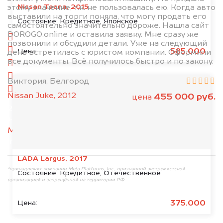
Nissan Teana, 2015
этому значение, т.к. не пользовалась ею. Когда авто
выставили на торги поняла, что могу продать его
1. Сфотографируйте машину:
Состояние:
Кредитное, Японское
самостоятельно значительно дороже. Нашла сайт
DOROGO.online и оставила заявку. Мне сразу же
спереди
позвонили и обсудили детали. Уже на следующий
сзади
585.000
Цена:
день встретилась с юристом компании. Оформили
все документы. Всё получилось быстро и по закону.
слева
справа
Виктория, Белгород
салон
Nissan Juke, 2012
455 000 руб.
цена
2. Отправьте фотографии на номер
+79584983298 по WhatsApp*,
в мессенджер
MAX
или на электронную почту
info@dorogo.online
LADA Largus, 2017
*принадлежит компании Meta Platforms, Inc., признанной экстремистской
Состояние:
Кредитное, Отечественное
организацией и запрещённой на территории РФ
375.000
Цена: