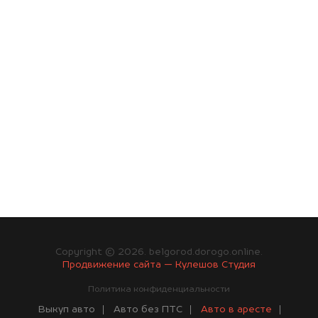
Copyright © 2026. belgorod.dorogo.online.
Продвижение сайта — Кулешов Студия
Политика конфиденциальности
Выкуп авто
Авто без ПТС
Авто в аресте