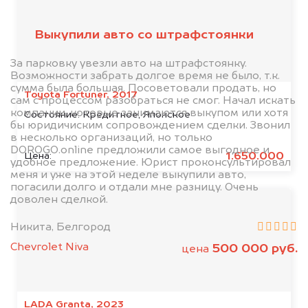
Выкупили авто со штрафстоянки
За парковку увезли авто на штрафстоянку.
Возможности забрать долгое время не было, т.к.
сумма была большая. Посоветовали продать, но
Toyota Fortuner, 2017
сам с процессом разобраться не смог. Начал искать
компании, которые занимаются выкупом или хотя
Состояние:
Кредитное, Японское
бы юридичиским сопровождением сделки. Звонил
в несколько организаций, но только
DOROGO.online предложили самое выгодное и
1.650.000
Цена:
удобное предложение. Юрист проконсультировал
меня и уже на этой неделе выкупили авто,
погасили долго и отдали мне разницу. Очень
доволен сделкой.
Никита, Белгород
Chevrolet Niva
500 000 руб.
цена
LADA Granta, 2023