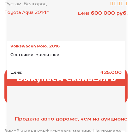
Рустам, Белгород
Toyota Aqua 2014г
600 000 руб.
цена
Volkswagen Polo, 2016
Состояние:
Кредитное
425.000
Цена:
Выкупаем Скайвелл в
аресте
Продала авто дороже, чем на аукционе
Отправьте фотографии автомобиля — через
минуту эксперт-оценщик назовёт сумму.
Зимой у меня конфисковали машину. Не придала