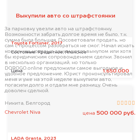
Выкупили авто со штрафстоянки
За парковку увезли авто на штрафстоянку.
Возможности забрать долгое время не было, т.к.
сумма была большая. Посоветовали продать, но
Toyota Fortuner, 2017
сам с процессом разобраться не смог. Начал искать
компании, которые занимаются выкупом или хотя
Состояние:
Кредитное, Японское
бы юридичиским сопровождением сделки. Звонил
в несколько организаций, но только
DOROGO.online предложили самое выгодное и
1.650.000
Цена:
удобное предложение. Юрист проконсультировал
меня и уже на этой неделе выкупили авто,
погасили долго и отдали мне разницу. Очень
доволен сделкой.
Никита, Белгород
Chevrolet Niva
500 000 руб.
цена
LADA Granta, 2023