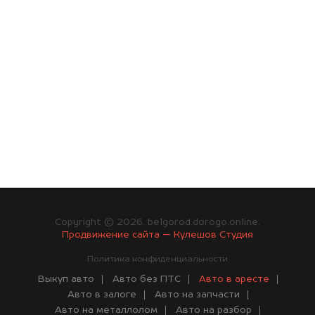
Copyright © 2026. belgorod.dorogo.online.
Продвижение сайта — Кулешов Студия
Политика конфиденциальности
Выкуп авто
Авто без ПТС
Авто в аресте
Авто в залоге
Авто на запчасти
Авто на металлолом
Авто на разбор