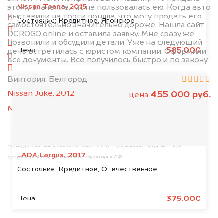
Nissan Teana, 2015
этому значение, т.к. не пользовалась ею. Когда авто
выставили на торги поняла, что могу продать его
спереди
Состояние:
Кредитное, Японское
самостоятельно значительно дороже. Нашла сайт
сзади
DOROGO.online и оставила заявку. Мне сразу же
позвонили и обсудили детали. Уже на следующий
слева
585.000
Цена:
день встретилась с юристом компании. Оформили
справа
все документы. Всё получилось быстро и по закону.
салон
Виктория, Белгород
2. Отправьте фотографии на номер
Nissan Juke, 2012
455 000 руб.
цена
+79584983298 по WhatsApp*,
в мессенджер
MAX
или на электронную почту
info@dorogo.online
*принадлежит компании Meta Platforms, Inc., признанной экстремистской
LADA Largus, 2017
организацией и запрещённой на территории РФ
Состояние:
Кредитное, Отечественное
375.000
Цена: