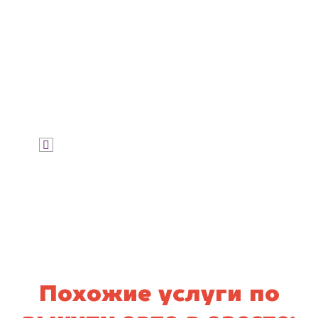
Узнать цену
Я даю согласие на обработку своих
персональных данных и соглашаюсь с
политикой конфиденциальности
Похожие услуги по