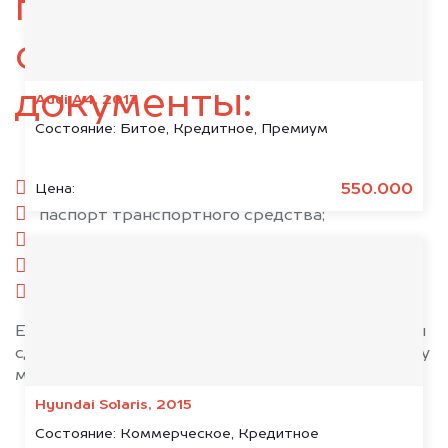
подготовьте
следующие
документы:
Audi A4, 2013
Состояние:
Битое, Кредитное, Премиум
паспорт гражданина РФ;
550.000
Цена:
паспорт транспортного средства;
свидетельство о регистрации;
комплект ключей;
при необходимости — доверенность.
Если у вас нет всех документов, то наши юристы
сделают всё возможное, чтобы оформить сделку
максимально быстро!
Hyundai Solaris, 2015
Состояние:
Коммерческое, Кредитное