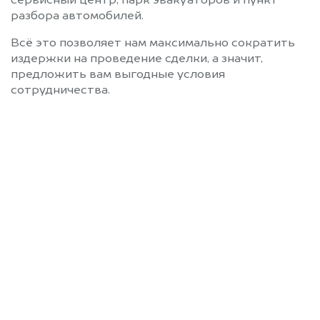
сервисный центр, парк эвакуаторов и пункт
разбора автомобилей.
Всё это позволяет нам максимально сократить
издержки на проведение сделки, а значит,
предложить вам выгодные условия
сотрудничества.
Позвоните нам: +7
(472) 220-54-52
Мы проконсультируем вас и
рассчитаем стоимость вашего
автомобиля.