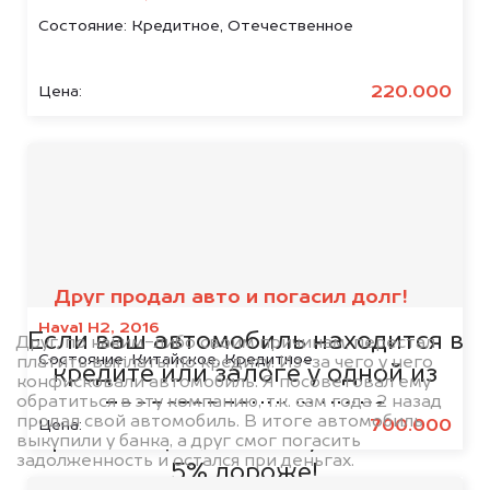
Состояние:
Кредитное, Отечественное
220.000
Цена:
Мы сотрудничаем с
банками
Друг продал авто и погасил долг!
Haval H2, 2016
Если ваш автомобиль находится в
Друг, по каким-либо своим причинам, перестал
Состояние:
Китайское, Кредитное
платить выплаты по кредиту. Из-за чего у него
кредите или залоге у одной из
конфисковали автомобиль. Я посоветовал ему
обратиться в эту компанию, т.к. сам года 2 назад
представленных ниже
продал свой автомобиль. В итоге автомобиль
700.000
Цена:
организаций, то мы купим его на
выкупили у банка, а друг смог погасить
задолженность и остался при деньгах.
5% дороже!