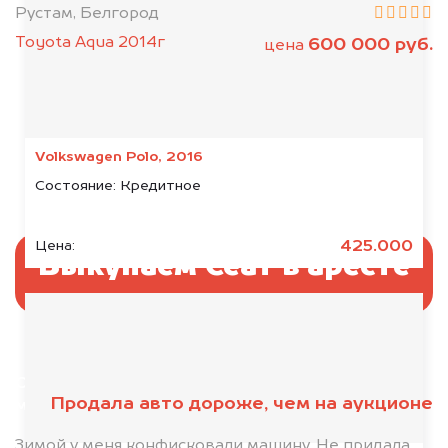
Рустам, Белгород
Toyota Aqua 2014г
600 000 руб.
цена
Volkswagen Polo, 2016
Состояние:
Кредитное
425.000
Цена:
Выкупаем Сеат в аресте
Отправьте фотографии автомобиля — через
Продала авто дороже, чем на аукционе
минуту эксперт-оценщик назовёт сумму.
1. Сфотографируйте машину:
Зимой у меня конфисковали машину. Не придала