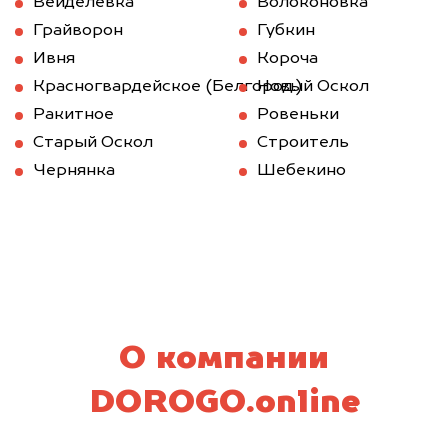
Вейделевка
Волоконовка
Грайворон
Губкин
Ивня
Короча
Красногвардейское (Белгород.)
Новый Оскол
Ракитное
Ровеньки
Старый Оскол
Строитель
Чернянка
Шебекино
О компании
DOROGO.online