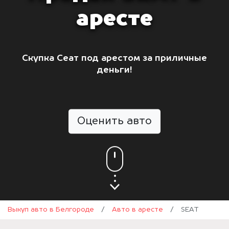
аресте
Скупка Сеат под арестом за приличные
деньги!
Оценить авто
Выкуп авто в Белгороде
/
Авто в аресте
/
SEAT