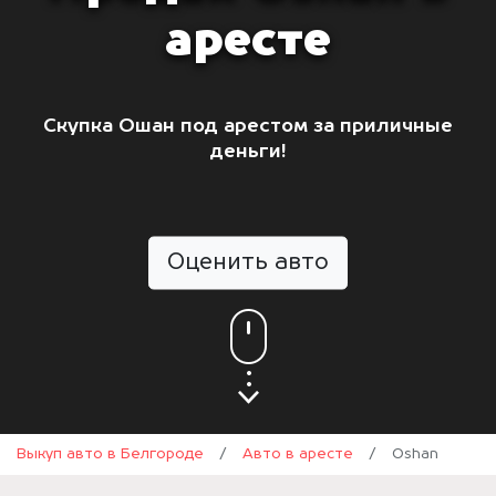
аресте
Скупка Ошан под арестом за приличные
деньги!
Оценить авто
Выкуп авто в Белгороде
/
Авто в аресте
/
Oshan