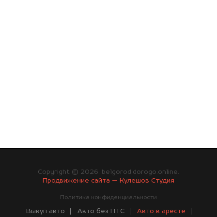
Copyright © 2026. belgorod.dorogo.online.
Продвижение сайта — Кулешов Студия
Политика конфиденциальности
Выкуп авто
Авто без ПТС
Авто в аресте