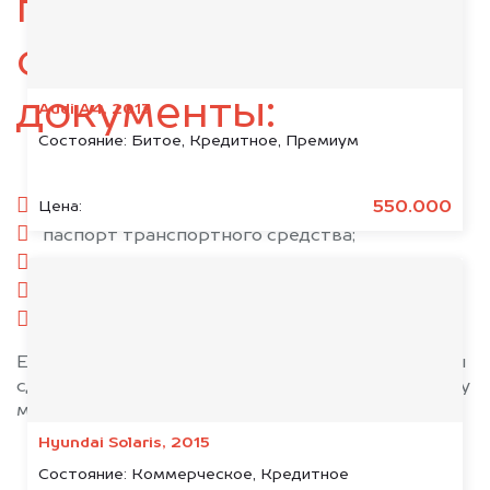
подготовьте
следующие
документы:
Audi A4, 2013
Состояние:
Битое, Кредитное, Премиум
паспорт гражданина РФ;
550.000
Цена:
паспорт транспортного средства;
свидетельство о регистрации;
комплект ключей;
при необходимости — доверенность.
Если у вас нет всех документов, то наши юристы
сделают всё возможное, чтобы оформить сделку
максимально быстро!
Hyundai Solaris, 2015
Состояние:
Коммерческое, Кредитное