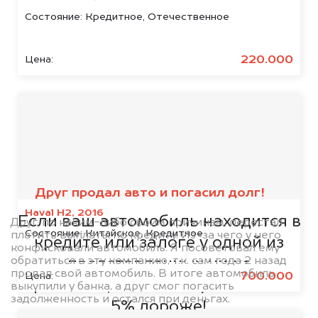
Состояние:
Кредитное, Отечественное
220.000
Цена:
Мы сотрудничаем с
банками
Друг продал авто и погасил долг!
Haval H2, 2016
Если ваш автомобиль находится в
Друг, по каким-либо своим причинам, перестал
Состояние:
Китайское, Кредитное
платить выплаты по кредиту. Из-за чего у него
кредите или залоге у одной из
конфисковали автомобиль. Я посоветовал ему
обратиться в эту компанию, т.к. сам года 2 назад
представленных ниже
продал свой автомобиль. В итоге автомобиль
700.000
Цена:
организаций, то мы купим его на
выкупили у банка, а друг смог погасить
задолженность и остался при деньгах.
5% дороже!