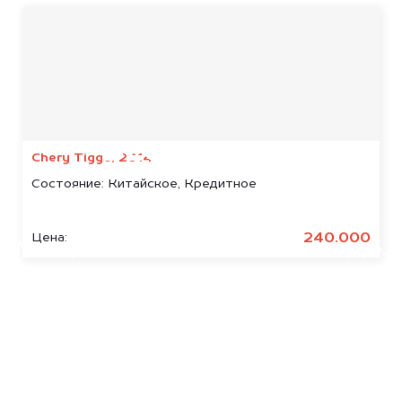
Мы консультируем
абсолютно
БЕСПЛАТНО
Chery Tiggo, 2014
Состояние:
Китайское, Кредитное
Узнайте стоимость арестованных
Oshan.
240.000
Цена:
Мы купим ваше авто на 20.000 руб.
дороже, чем предлагают на
автоаукционах.