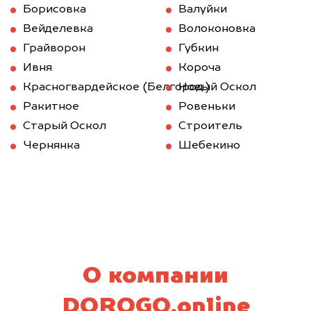
Борисовка
Валуйки
Вейделевка
Волоконовка
Грайворон
Губкин
Ивня
Короча
Красногвардейское (Белгород.)
Новый Оскол
Ракитное
Ровеньки
Старый Оскол
Строитель
Чернянка
Шебекино
О компании
DOROGO.online