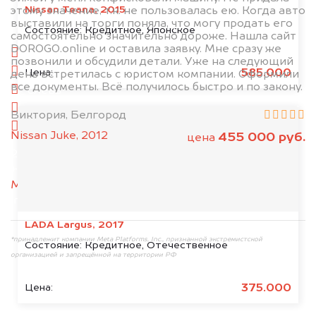
Nissan Teana, 2015
этому значение, т.к. не пользовалась ею. Когда авто
выставили на торги поняла, что могу продать его
1. Сфотографируйте машину:
Состояние:
Кредитное, Японское
самостоятельно значительно дороже. Нашла сайт
DOROGO.online и оставила заявку. Мне сразу же
спереди
позвонили и обсудили детали. Уже на следующий
сзади
585.000
Цена:
день встретилась с юристом компании. Оформили
все документы. Всё получилось быстро и по закону.
слева
справа
Виктория, Белгород
салон
Nissan Juke, 2012
455 000 руб.
цена
2. Отправьте фотографии на номер
+79584983298 по WhatsApp*,
в мессенджер
MAX
или на электронную почту
info@dorogo.online
LADA Largus, 2017
*принадлежит компании Meta Platforms, Inc., признанной экстремистской
Состояние:
Кредитное, Отечественное
организацией и запрещённой на территории РФ
375.000
Цена: