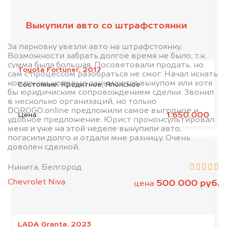
Выкупили авто со штрафстоянки
За парковку увезли авто на штрафстоянку.
Возможности забрать долгое время не было, т.к.
сумма была большая. Посоветовали продать, но
Toyota Fortuner, 2017
сам с процессом разобраться не смог. Начал искать
компании, которые занимаются выкупом или хотя
Состояние:
Кредитное, Японское
бы юридичиским сопровождением сделки. Звонил
в несколько организаций, но только
DOROGO.online предложили самое выгодное и
1.650.000
Цена:
удобное предложение. Юрист проконсультировал
меня и уже на этой неделе выкупили авто,
погасили долго и отдали мне разницу. Очень
доволен сделкой.
Никита, Белгород
Chevrolet Niva
500 000 руб.
цена
LADA Granta, 2023