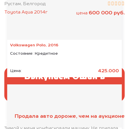
Рустам, Белгород
Toyota Aqua 2014г
600 000 руб.
цена
Volkswagen Polo, 2016
Состояние:
Кредитное
425.000
Цена:
Выкупаем Ошан в
аресте
Продала авто дороже, чем на аукционе
Отправьте фотографии автомобиля — через
минуту эксперт-оценщик назовёт сумму.
Зимой у меня конфисковали машину. Не придала