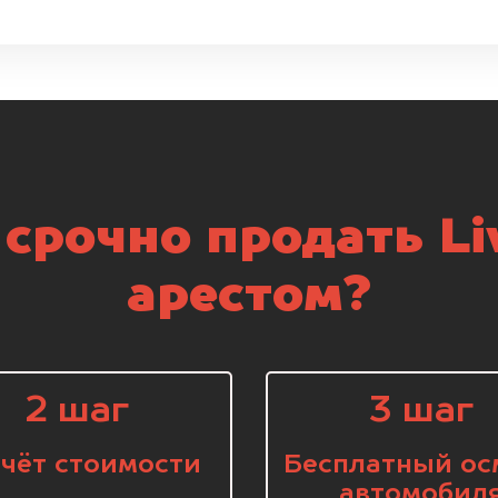
срочно продать Li
арестом?
2 шаг
3 шаг
чёт стоимости
Бесплатный ос
автомобил