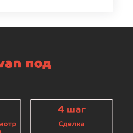
van под
4 шаг
мотр
Сделка
я