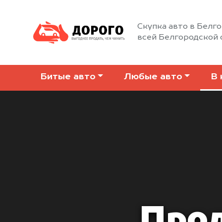
Скупка авто в Белго
всей Белгородской 
Битые авто
Любые авто
В 
Прод