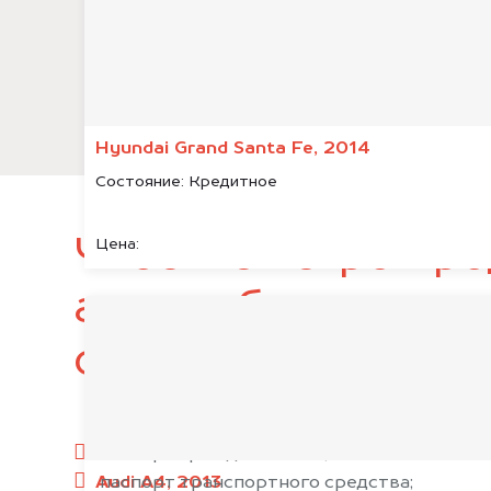
Hyundai Grand Santa Fe, 2014
Состояние:
Кредитное
Чтобы быстро про
Цена:
автомобиль, подг
следующие докум
паспорт гражданина РФ;
Audi A4, 2013
паспорт транспортного средства;