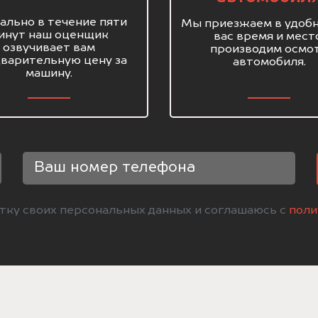
ально в течение пяти
Мы приезжаем в удобн
инут наш оценщик
вас время и мест
озвучивает вам
производим осмо
варительную цену за
автомобиля.
машину.
отку своих персональных данных и соглашаюсь с
поли