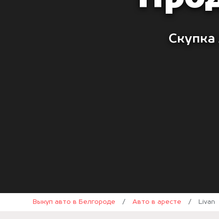
Скупка 
Выкуп авто в Белгороде
/
Авто в аресте
/
Livan