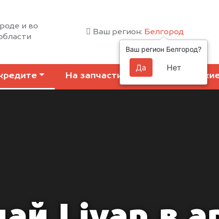
роде и во
Ваш регион:
Белгород
области
Ваш регион Белгород?
Да
Нет
кредите
На запчасти
Коммерчески
ай Livan в а