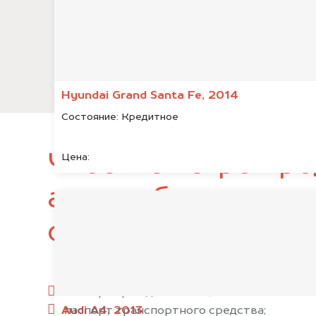
Hyundai Grand Santa Fe, 2014
Состояние:
Кредитное
Чтобы быстро про
Цена:
автомобиль, подг
следующие докум
паспорт гражданина РФ;
Audi A4, 2013
паспорт транспортного средства;