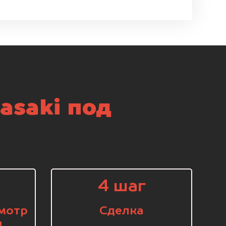
asaki под
4 шаг
мотр
Сделка
я