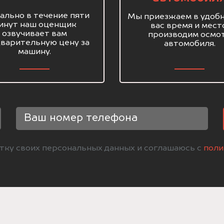
ально в течение пяти
Мы приезжаем в удобн
инут наш оценщик
вас время и мест
озвучивает вам
производим осмо
варительную цену за
автомобиля.
машину.
отку своих персональных данных и соглашаюсь с
поли