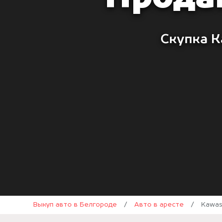
Скупка К
Выкуп авто в Белгороде
/
Авто в аресте
/
Kawas