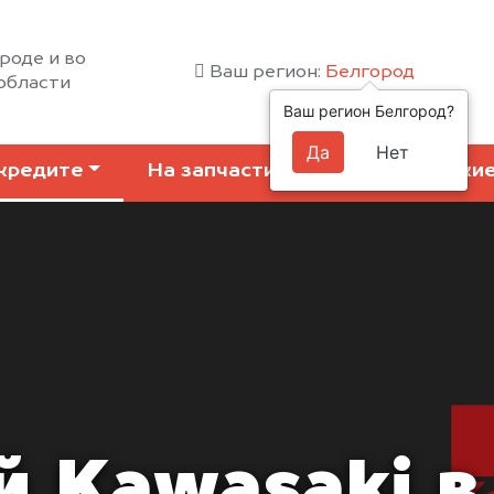
роде и во
Ваш регион:
Белгород
области
Ваш регион Белгород?
Да
Нет
кредите
На запчасти
Коммерчески
 Kawasaki в