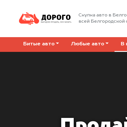
Скупка авто в Белго
всей Белгородской 
Битые авто
Любые авто
В 
Продай