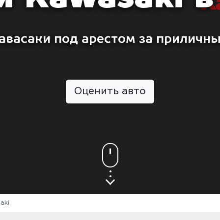
авасаки под арестом за приличны
Оценить авто
aki