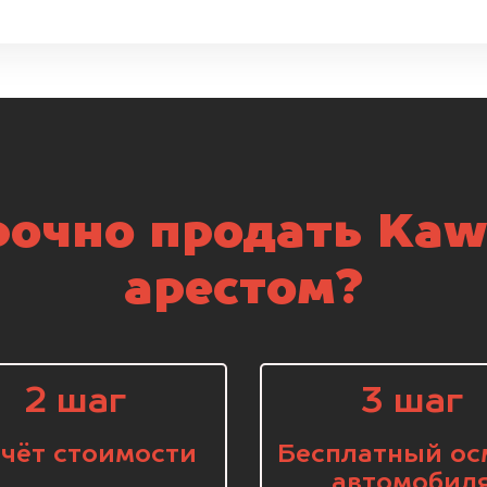
очно продать Kaw
арестом?
2 шаг
3 шаг
чёт стоимости
Бесплатный ос
автомобил