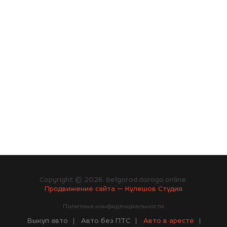
Copyright © 2026. belgorod.dorogo.online.
Продвижение сайта — Кулешов Студия
Политика конфиденциальности
Выкуп авто
Авто без ПТС
Авто в аресте