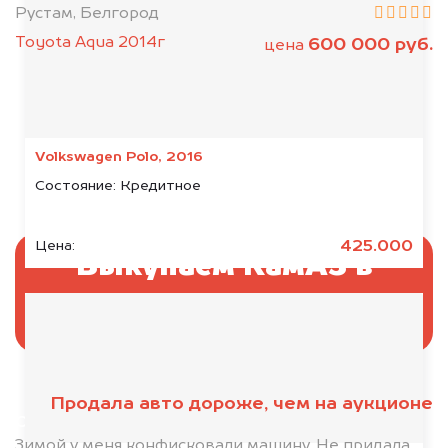
Рустам, Белгород
Toyota Aqua 2014г
600 000 руб.
цена
Volkswagen Polo, 2016
Состояние:
Кредитное
425.000
Цена:
Выкупаем КамАЗ в
аресте
Продала авто дороже, чем на аукционе
Отправьте фотографии автомобиля — через
минуту эксперт-оценщик назовёт сумму.
Зимой у меня конфисковали машину. Не придала