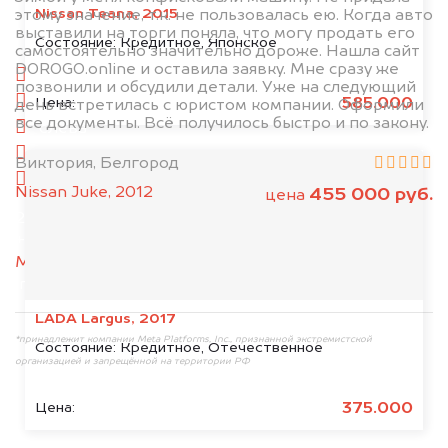
Nissan Teana, 2015
этому значение, т.к. не пользовалась ею. Когда авто
выставили на торги поняла, что могу продать его
1. Сфотографируйте машину:
Состояние:
Кредитное, Японское
самостоятельно значительно дороже. Нашла сайт
DOROGO.online и оставила заявку. Мне сразу же
спереди
позвонили и обсудили детали. Уже на следующий
сзади
585.000
Цена:
день встретилась с юристом компании. Оформили
все документы. Всё получилось быстро и по закону.
слева
справа
Виктория, Белгород
салон
Nissan Juke, 2012
455 000 руб.
цена
2. Отправьте фотографии на номер
+79584983298 по WhatsApp*,
в мессенджер
MAX
или на электронную почту
info@dorogo.online
LADA Largus, 2017
*принадлежит компании Meta Platforms, Inc., признанной экстремистской
Состояние:
Кредитное, Отечественное
организацией и запрещённой на территории РФ
375.000
Цена: