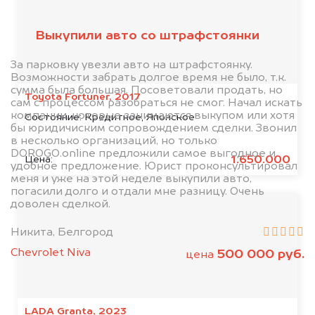
Выкупили авто со штрафстоянки
За парковку увезли авто на штрафстоянку.
Возможности забрать долгое время не было, т.к.
сумма была большая. Посоветовали продать, но
Toyota Fortuner, 2017
сам с процессом разобраться не смог. Начал искать
компании, которые занимаются выкупом или хотя
Состояние:
Кредитное, Японское
бы юридичиским сопровождением сделки. Звонил
в несколько организаций, но только
DOROGO.online предложили самое выгодное и
1.650.000
Цена:
удобное предложение. Юрист проконсультировал
меня и уже на этой неделе выкупили авто,
погасили долго и отдали мне разницу. Очень
доволен сделкой.
Никита, Белгород
Chevrolet Niva
500 000 руб.
цена
LADA Granta, 2023