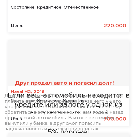
Состояние:
Кредитное, Отечественное
220.000
Цена:
Мы сотрудничаем с
банками
Друг продал авто и погасил долг!
Haval H2, 2016
Если ваш автомобиль находится в
Друг, по каким-либо своим причинам, перестал
Состояние:
Китайское, Кредитное
платить выплаты по кредиту. Из-за чего у него
кредите или залоге у одной из
конфисковали автомобиль. Я посоветовал ему
обратиться в эту компанию, т.к. сам года 2 назад
представленных ниже
продал свой автомобиль. В итоге автомобиль
700.000
Цена:
организаций, то мы купим его на
выкупили у банка, а друг смог погасить
задолженность и остался при деньгах.
5% дороже!