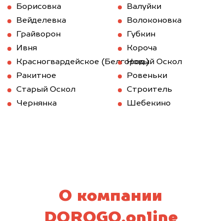
Борисовка
Валуйки
Вейделевка
Волоконовка
Грайворон
Губкин
Ивня
Короча
Красногвардейское (Белгород.)
Новый Оскол
Ракитное
Ровеньки
Старый Оскол
Строитель
Чернянка
Шебекино
О компании
DOROGO.online