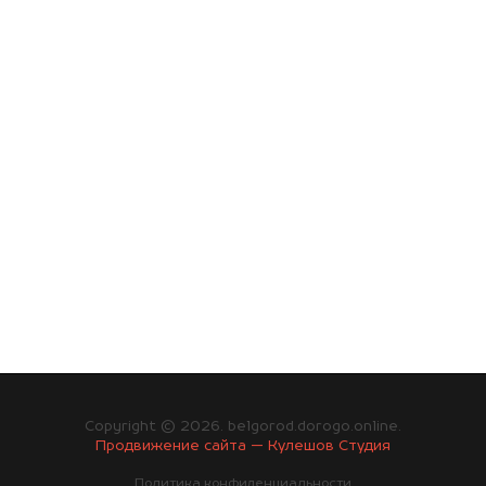
Copyright © 2026. belgorod.dorogo.online.
Продвижение сайта — Кулешов Студия
Политика конфиденциальности