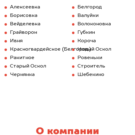
Алексеевка
Белгород
Борисовка
Валуйки
Вейделевка
Волоконовка
Грайворон
Губкин
Ивня
Короча
Красногвардейское (Белгород.)
Новый Оскол
Ракитное
Ровеньки
Старый Оскол
Строитель
Чернянка
Шебекино
О компании