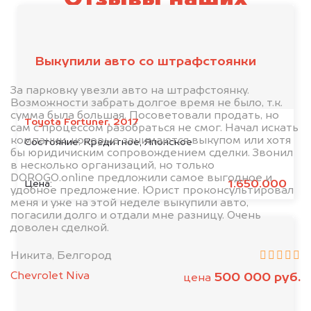
клиентов
Выкупили авто со штрафстоянки
За парковку увезли авто на штрафстоянку.
Возможности забрать долгое время не было, т.к.
сумма была большая. Посоветовали продать, но
Toyota Fortuner, 2017
сам с процессом разобраться не смог. Начал искать
компании, которые занимаются выкупом или хотя
Состояние:
Кредитное, Японское
бы юридичиским сопровождением сделки. Звонил
в несколько организаций, но только
DOROGO.online предложили самое выгодное и
1.650.000
Цена:
удобное предложение. Юрист проконсультировал
меня и уже на этой неделе выкупили авто,
погасили долго и отдали мне разницу. Очень
доволен сделкой.
Никита, Белгород
Chevrolet Niva
500 000 руб.
цена