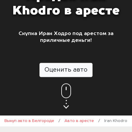
Khodro в аресте
Скупка Иран Ходро под арестом за
приличные деньги!
Оценить авто
Выкуп авто в Белгороде
/
Авто в аресте
/
Iran Khodro