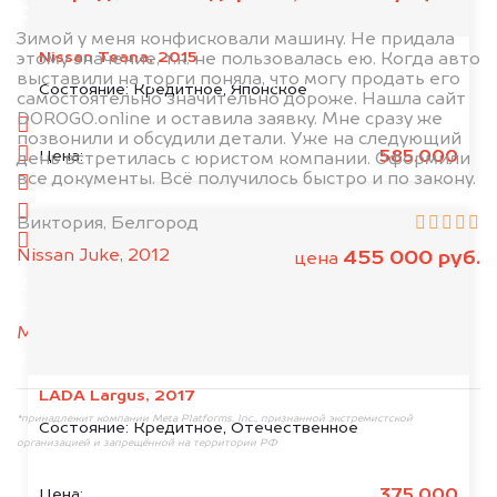
Отправьте фотографии автомобиля — через
минуту эксперт-оценщик назовёт сумму.
Зимой у меня конфисковали машину. Не придала
Nissan Teana, 2015
этому значение, т.к. не пользовалась ею. Когда авто
выставили на торги поняла, что могу продать его
1. Сфотографируйте машину:
Состояние:
Кредитное, Японское
самостоятельно значительно дороже. Нашла сайт
DOROGO.online и оставила заявку. Мне сразу же
спереди
позвонили и обсудили детали. Уже на следующий
сзади
585.000
Цена:
день встретилась с юристом компании. Оформили
все документы. Всё получилось быстро и по закону.
слева
справа
Виктория, Белгород
салон
Nissan Juke, 2012
455 000 руб.
цена
2. Отправьте фотографии на номер
+79584983298 по WhatsApp*,
в мессенджер
MAX
или на электронную почту
info@dorogo.online
LADA Largus, 2017
*принадлежит компании Meta Platforms, Inc., признанной экстремистской
Состояние:
Кредитное, Отечественное
организацией и запрещённой на территории РФ
375.000
Цена: