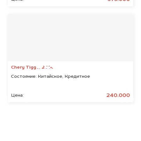
Мы консультируем
абсолютно
БЕСПЛАТНО
Chery Tiggo, 2014
Состояние:
Китайское, Кредитное
Узнайте стоимость арестованных
Iran Khodro.
240.000
Цена:
Мы купим ваше авто на 20.000 руб.
дороже, чем предлагают на
автоаукционах.