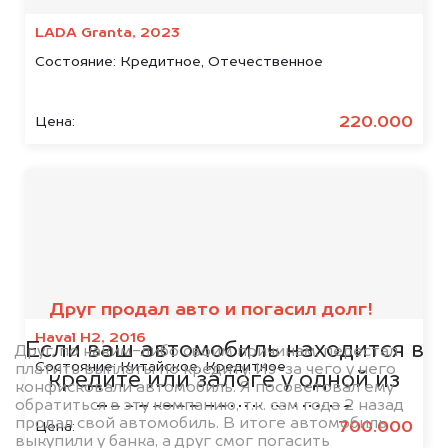
LADA Granta, 2023
Состояние:
Кредитное, Отечественное
220.000
Цена:
Мы сотрудничаем с
банками
Друг продал авто и погасил долг!
Haval H2, 2016
Если ваш автомобиль находится в
Друг, по каким-либо своим причинам, перестал
Состояние:
Китайское, Кредитное
платить выплаты по кредиту. Из-за чего у него
кредите или залоге у одной из
конфисковали автомобиль. Я посоветовал ему
обратиться в эту компанию, т.к. сам года 2 назад
представленных ниже
продал свой автомобиль. В итоге автомобиль
700.000
Цена:
организаций, то мы купим его на
выкупили у банка, а друг смог погасить