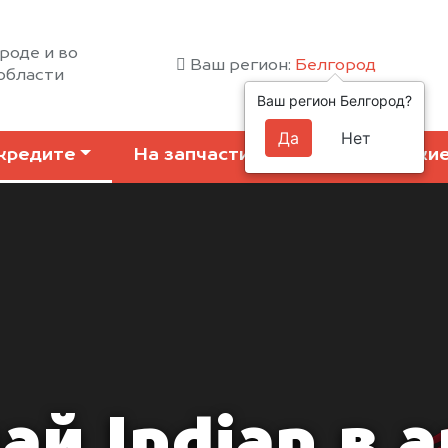
роде и во
Ваш регион:
Белгород
области
Ваш регион Белгород?
Да
Нет
кредите
На запчасти
Коммерчески
ай Indian в а