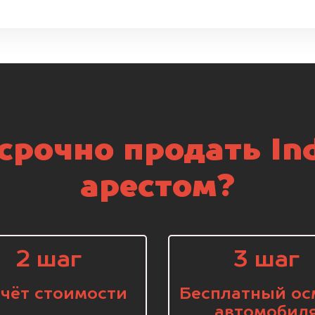
срочно продать Ind
арестом?
2 шаг
3 шаг
чёт стоимости
Бесплатный ос
автомобил