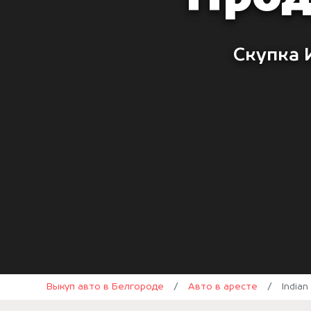
Скупка 
Выкуп авто в Белгороде
/
Авто в аресте
/
Indian