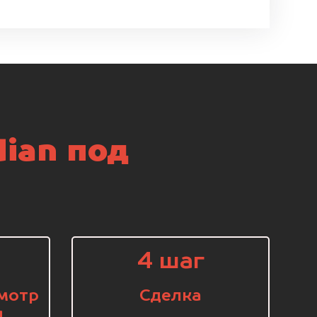
ian под
4 шаг
мотр
Сделка
я