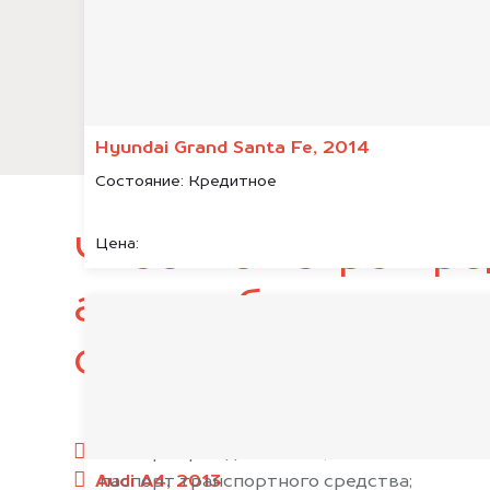
Hyundai Grand Santa Fe, 2014
Состояние:
Кредитное
Чтобы быстро про
Цена:
автомобиль, подг
следующие докум
паспорт гражданина РФ;
Audi A4, 2013
паспорт транспортного средства;