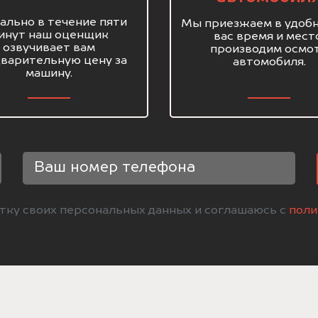
ально в течение пяти
Мы приезжаем в удобн
инут наш оценщик
вас время и мест
озвучивает вам
производим осмо
варительную цену за
автомобиля.
машину.
отку своих персональных данных и соглашаюсь с
поли