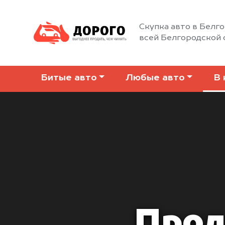
Скупка авто в Белго
всей Белгородской 
Битые авто
Любые авто
В 
Прод