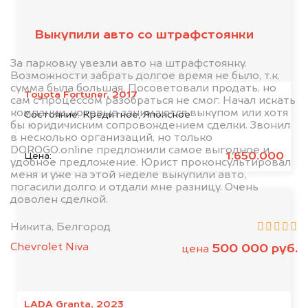
Выкупили авто со штрафстоянки
За парковку увезли авто на штрафстоянку.
Возможности забрать долгое время не было, т.к.
сумма была большая. Посоветовали продать, но
Toyota Fortuner, 2017
сам с процессом разобраться не смог. Начал искать
компании, которые занимаются выкупом или хотя
Состояние:
Кредитное, Японское
бы юридичиским сопровождением сделки. Звонил
в несколько организаций, но только
DOROGO.online предложили самое выгодное и
1.650.000
Цена:
удобное предложение. Юрист проконсультировал
меня и уже на этой неделе выкупили авто,
погасили долго и отдали мне разницу. Очень
доволен сделкой.
Никита, Белгород
Chevrolet Niva
500 000 руб.
цена
LADA Granta, 2023