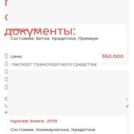
подготовьте
следующие
документы:
Audi A4, 2013
Состояние:
Битое, Кредитное, Премиум
паспорт гражданина РФ;
550.000
Цена:
паспорт транспортного средства;
свидетельство о регистрации;
комплект ключей;
при необходимости — доверенность.
Если у вас нет всех документов, то наши юристы
сделают всё возможное, чтобы оформить сделку
максимально быстро!
Hyundai Solaris, 2015
Состояние:
Коммерческое, Кредитное