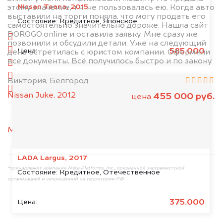
Nissan Teana, 2015
этому значение, т.к. не пользовалась ею. Когда авто
выставили на торги поняла, что могу продать его
1. Сфотографируйте машину:
Состояние:
Кредитное, Японское
самостоятельно значительно дороже. Нашла сайт
DOROGO.online и оставила заявку. Мне сразу же
спереди
позвонили и обсудили детали. Уже на следующий
сзади
585.000
Цена:
день встретилась с юристом компании. Оформили
все документы. Всё получилось быстро и по закону.
слева
справа
Виктория, Белгород
салон
Nissan Juke, 2012
455 000 руб.
цена
2. Отправьте фотографии на номер
+79584983298 по WhatsApp*,
в мессенджер
MAX
или на электронную почту
info@dorogo.online
LADA Largus, 2017
*принадлежит компании Meta Platforms, Inc., признанной экстремистской
Состояние:
Кредитное, Отечественное
организацией и запрещённой на территории РФ
375.000
Цена: