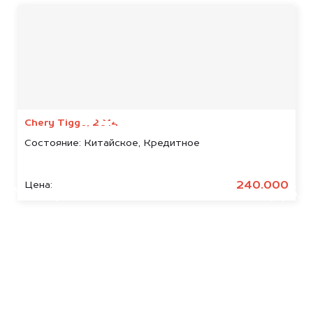
Мы консультируем
абсолютно
БЕСПЛАТНО
Chery Tiggo, 2014
Состояние:
Китайское, Кредитное
Узнайте стоимость арестованных
Exeed.
240.000
Цена:
Мы купим ваше авто на 20.000 руб.
дороже, чем предлагают на
автоаукционах.