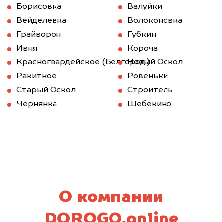
Борисовка
Валуйки
Вейделевка
Волоконовка
Грайворон
Губкин
Ивня
Короча
Красногвардейское (Белгород.)
Новый Оскол
Ракитное
Ровеньки
Старый Оскол
Строитель
Чернянка
Шебекино
О компании
DOROGO.online