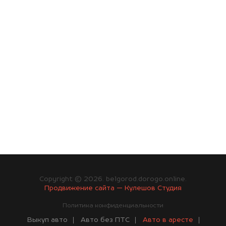
Copyright © 2026. belgorod.dorogo.online.
Продвижение сайта — Кулешов Студия
Политика конфиденциальности
Выкуп авто
Авто без ПТС
Авто в аресте