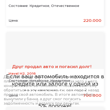
Состояние:
Кредитное, Отечественное
220.000
Цена:
Мы сотрудничаем с
банками
Друг продал авто и погасил долг!
Haval H2, 2016
Если ваш автомобиль находится в
Друг, по каким-либо своим причинам, перестал
Состояние:
Китайское, Кредитное
платить выплаты по кредиту. Из-за чего у него
кредите или залоге у одной из
конфисковали автомобиль. Я посоветовал ему
обратиться в эту компанию, т.к. сам года 2 назад
представленных ниже
продал свой автомобиль. В итоге автомобиль
700.000
Цена:
организаций, то мы купим его на
выкупили у банка, а друг смог погасить
задолженность и остался при деньгах.
5% дороже!