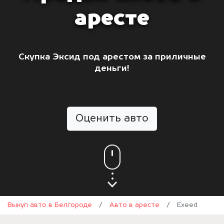
аресте
Скупка Эксид под арестом за приличные
деньги!
Оценить авто
Выкуп авто в Белгороде
/
Авто в аресте
/
Exeed