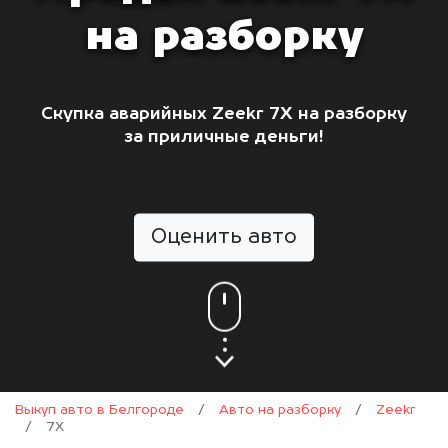
на разборку
Скупка аварийных Zeekr 7X на разборку
за приличные деньги!
Оценить авто
Выкуп авто в Белгороде
/
Авто на разборку
/
Zeekr
/
7X