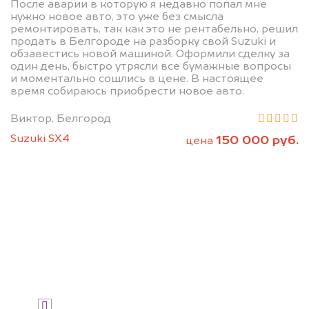
После аварии в которую я недавно попал мне
нужно новое авто, это уже без смысла
БЕСПЛАТНО.
ремонтировать, так как это не рентабельно, решил
продать в Белгороде на разборку свой Suzuki и
обзавестись новой машиной. Оформили сделку за
Узнайте стоимость автомобиля на
один день, быстро утрясли все бумажные вопросы
разборку.
и моментально сошлись в цене. В настоящее
время собираюсь приобрести новое авто.
Мы купим ваше авто на 20.000 руб.
дороже, чем предлагают на
Виктор, Белгород
автоаукционах.
Suzuki SX4
150 000 руб.
цена
Узнать стоимость
Я даю согласие на обработку своих