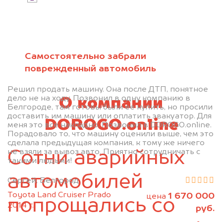
персональных данных и соглашаюсь с
политикой конфиденциальности
Самостоятельно забрали
поврежденный автомобиль
Решил продать машину. Она после ДТП, понятное
дело не на ходу. Позвонил в одну компанию в
О компании
Белгороде, там готовы были ее купить, но просили
доставить им машину или оплатить эвакуатор. Для
DOROGO.online
меня это все накладно. Позвонил в DOROGO.online.
Порадовало то, что машину оценили выше, чем это
сделала предыдущая компания, к тому же ничего
не взяли за вывоз авто. Приятно сотрудничать с
Сотни аварийных
такими людьми!
автомобилей
Сергей, Белгород
Toyota Land Cruiser Prado
1 670 000
цена
попрощались со
2014 г.
руб.