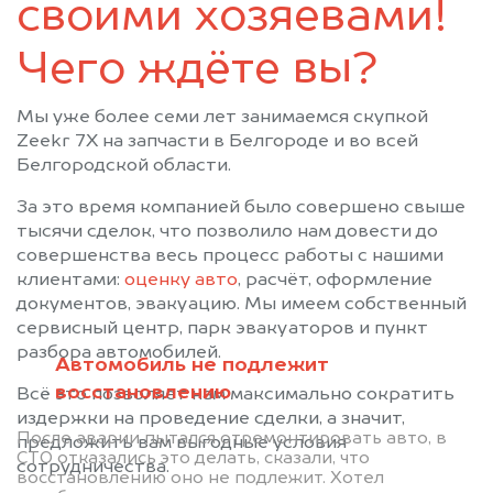
своими хозяевами!
Чего ждёте вы?
Мы уже более семи лет занимаемся скупкой
Zeekr 7X на запчасти в Белгороде и во всей
Белгородской области.
За это время компанией было совершено свыше
тысячи сделок, что позволило нам довести до
совершенства весь процесс работы с нашими
клиентами:
оценку авто
, расчёт, оформление
документов, эвакуацию. Мы имеем собственный
сервисный центр, парк эвакуаторов и пункт
разбора автомобилей.
Автомобиль не подлежит
восстановлению
Всё это позволяет нам максимально сократить
издержки на проведение сделки, а значит,
После аварии пытался отремонтировать авто, в
предложить вам выгодные условия
СТО отказались это делать, сказали, что
сотрудничества.
восстановлению оно не подлежит. Хотел