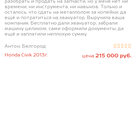
разобрать и продать на запчасти, но у меня нет ни
времени, ни инструмента, ни навыков. Только и
осталось, что сдать на металлолом за копейки, да
ещё и потратиться на эвакуатор. Выручила ваша
компания. Бесплатно дали эвакуатор, забрали
машину целиком, сами оформили документы, да
Позвоните нам: +7
ещё и заплатили неплохую сумму.
(472) 220-54-52
Антон, Белгород
Honda Civik 2013г.
215 000 руб.
цена
Мы проконсультируем вас и
рассчитаем стоимость вашего
автомобиля.
Узнать цену