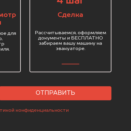
4 шаг
мотр
Сделка
я
Рассчитываемся, оформляем
ое для
документы и БЕСПЛАТНО
о,
забираем вашу машину на
тр
эвакуаторе.
иля.
ОТПРАВИТЬ
тикой конфиденциальности