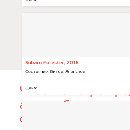
Subaru Forester, 2016
Состояние:
Битое, Японское
Чтобы быстро про
Цена:
автомобиль, подг
следующие докум