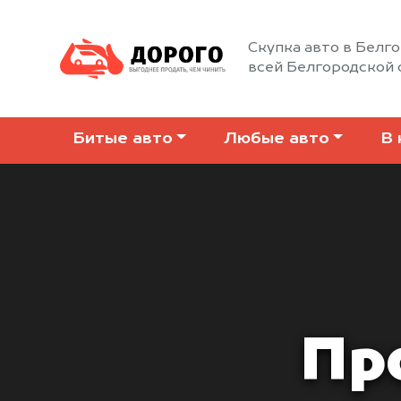
Скупка авто в Белго
всей Белгородской 
Битые авто
Любые авто
В 
Пр