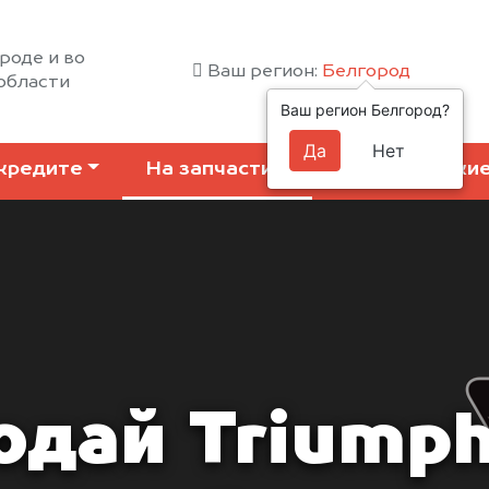
роде и во
Ваш регион:
Белгород
области
Ваш регион Белгород?
Да
Нет
кредите
На запчасти
Коммерчески
одай Triumph