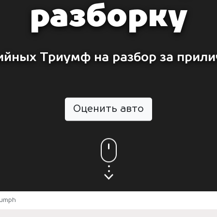
разборку
ийных Триумф на разбор за прили
Оценить авто
iumph