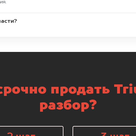
ия.
части?
рочно продать Tr
разбор?