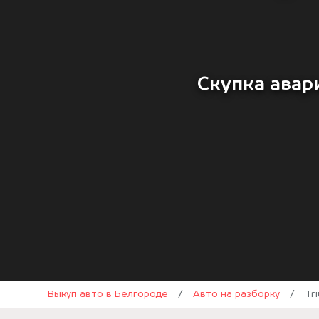
Скупка авар
Выкуп авто в Белгороде
/
Авто на разборку
/
Tr