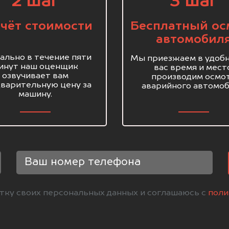
2 шаг
3 шаг
чёт стоимости
Бесплатный ос
автомобил
ально в течение пяти
Мы приезжаем в удобн
инут наш оценщик
вас время и мест
озвучивает вам
производим осмо
варительную цену за
аварийного автомоб
машину.
отку своих персональных данных и соглашаюсь с
поли