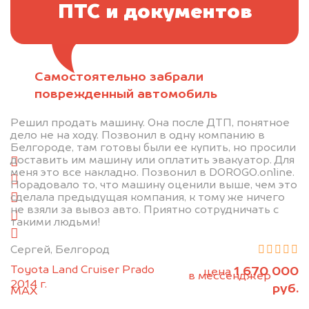
ПТС и документов
Самостоятельно забрали
Отправьте фотографии автомобиля — через
поврежденный автомобиль
минуту эксперт-оценщик назовёт сумму.
Решил продать машину. Она после ДТП, понятное
1. Сфотографируйте машину:
дело не на ходу. Позвонил в одну компанию в
Белгороде, там готовы были ее купить, но просили
доставить им машину или оплатить эвакуатор. Для
спереди
меня это все накладно. Позвонил в DOROGO.online.
сзади
Порадовало то, что машину оценили выше, чем это
сделала предыдущая компания, к тому же ничего
слева
не взяли за вывоз авто. Приятно сотрудничать с
справа
такими людьми!
салон
Сергей, Белгород
2. Отправьте фотографии на номер
Toyota Land Cruiser Prado
1 670 000
цена
+79584983298 по WhatsApp*,
в мессенджер
2014 г.
руб.
MAX
или на электронную почту
info@dorogo.online