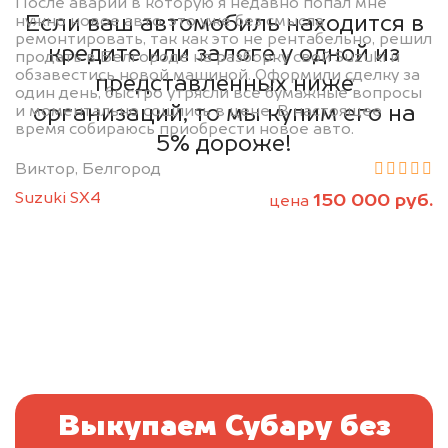
После аварии в которую я недавно попал мне
Если ваш автомобиль находится в
нужно новое авто, это уже без смысла
ремонтировать, так как это не рентабельно, решил
кредите или залоге у одной из
продать в Белгороде на разборку свой Suzuki и
обзавестись новой машиной. Оформили сделку за
представленных ниже
один день, быстро утрясли все бумажные вопросы
организаций, то мы купим его на
и моментально сошлись в цене. В настоящее
время собираюсь приобрести новое авто.
5% дороже!
Виктор, Белгород
Suzuki SX4
150 000 руб.
цена
Выкупаем Субару без