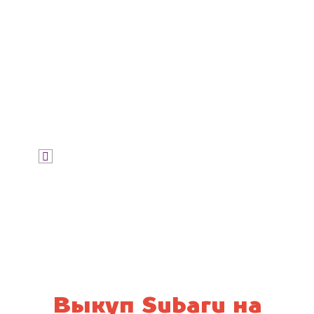
Узнать цену
Я даю согласие на обработку своих
персональных данных и соглашаюсь с
политикой конфиденциальности
Выкуп Subaru на