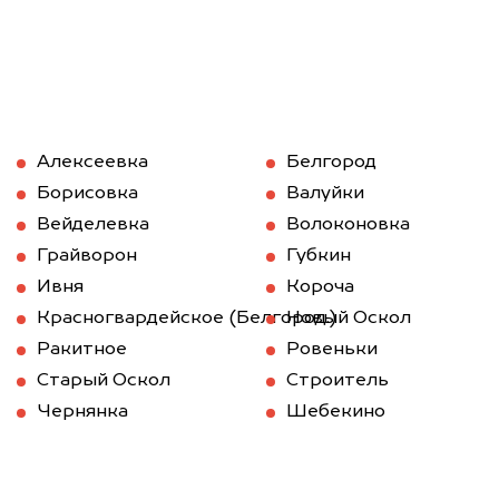
Алексеевка
Белгород
Борисовка
Валуйки
Вейделевка
Волоконовка
Грайворон
Губкин
Ивня
Короча
Красногвардейское (Белгород.)
Новый Оскол
Ракитное
Ровеньки
Старый Оскол
Строитель
Чернянка
Шебекино