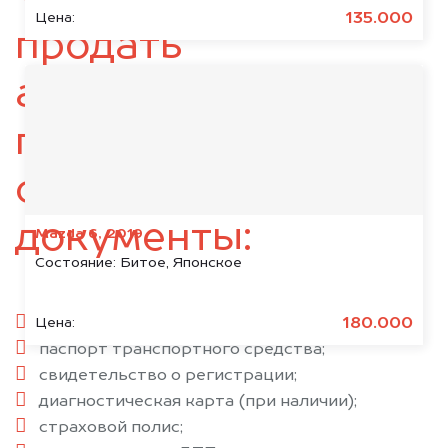
135.000
Цена:
продать
автомобиль,
подготовьте
следующие
документы:
Mazda 6, 2019
Состояние:
Битое, Японское
паспорт гражданина РФ;
180.000
Цена:
паспорт транспортного средства;
свидетельство о регистрации;
диагностическая карта (при наличии);
страховой полис;