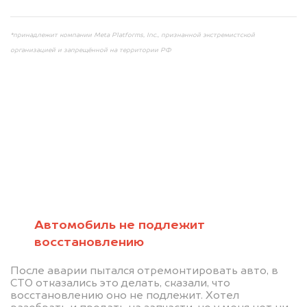
*принадлежит компании Meta Platforms, Inc., признанной экстремистской
организацией и запрещённой на территории РФ
Мы консультируем
абсолютно
БЕСПЛАТНО
Автомобиль не подлежит
восстановлению
Узнайте стоимость автомобиля на
После аварии пытался отремонтировать авто, в
разборку.
СТО отказались это делать, сказали, что
восстановлению оно не подлежит. Хотел
Мы купим ваше авто на 20.000 руб.