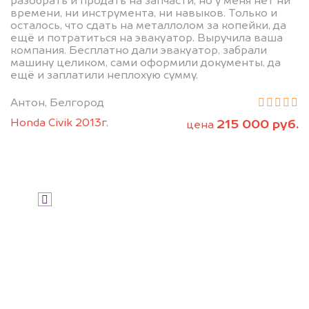
разобрать и продать на запчасти, но у меня нет ни
дороже, чем предлагают на
времени, ни инструмента, ни навыков. Только и
осталось, что сдать на металлолом за копейки, да
автоаукционах.
ещё и потратиться на эвакуатор. Выручила ваша
компания. Бесплатно дали эвакуатор, забрали
машину целиком, сами оформили документы, да
ещё и заплатили неплохую сумму.
Антон, Белгород
Honda Civik 2013г.
215 000 руб.
цена
Узнать стоимость
Я даю согласие на обработку своих
персональных данных и соглашаюсь с
политикой конфиденциальности