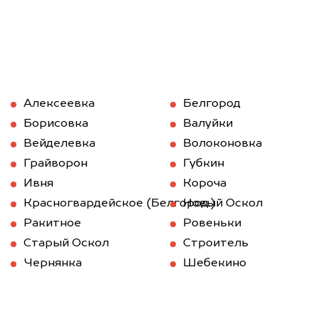
Алексеевка
Белгород
Борисовка
Валуйки
Вейделевка
Волоконовка
Грайворон
Губкин
Ивня
Короча
Красногвардейское (Белгород.)
Новый Оскол
Ракитное
Ровеньки
Старый Оскол
Строитель
Чернянка
Шебекино