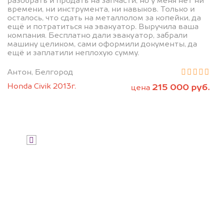
разобрать и продать на запчасти, но у меня нет ни
дороже, чем предлагают на
времени, ни инструмента, ни навыков. Только и
осталось, что сдать на металлолом за копейки, да
автоаукционах.
ещё и потратиться на эвакуатор. Выручила ваша
компания. Бесплатно дали эвакуатор, забрали
машину целиком, сами оформили документы, да
ещё и заплатили неплохую сумму.
Антон, Белгород
Honda Civik 2013г.
215 000 руб.
цена
Узнать стоимость
Я даю согласие на обработку своих
персональных данных и соглашаюсь с
политикой конфиденциальности