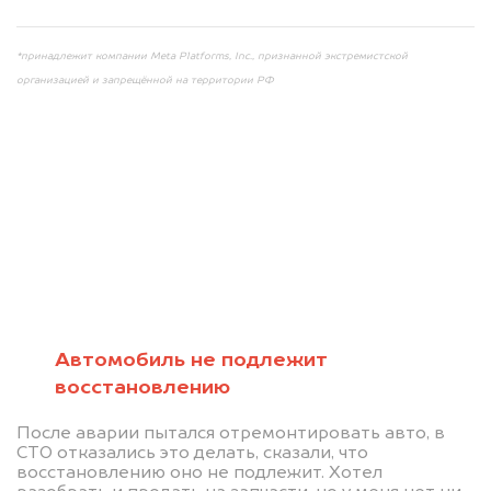
*принадлежит компании Meta Platforms, Inc., признанной экстремистской
организацией и запрещённой на территории РФ
Мы консультируем
абсолютно
БЕСПЛАТНО
Автомобиль не подлежит
восстановлению
Узнайте стоимость автомобиля на
После аварии пытался отремонтировать авто, в
разборку.
СТО отказались это делать, сказали, что
восстановлению оно не подлежит. Хотел
Мы купим ваше авто на 20.000 руб.