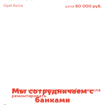
Opel Astra
60 000 руб.
цена
Мы сотрудничаем с
Нужно новое авто, это уже без смысла
ремонтировать
банками