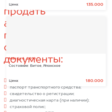
135.000
Цена:
продать
автомобиль,
подготовьте
следующие
документы:
Mazda 6, 2019
Состояние:
Битое, Японское
паспорт гражданина РФ;
180.000
Цена:
паспорт транспортного средства;
свидетельство о регистрации;
диагностическая карта (при наличии);
страховой полис;