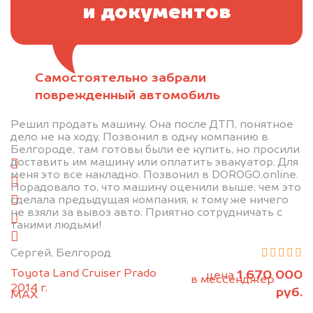
и документов
Самостоятельно забрали
Отправьте фотографии автомобиля — через
поврежденный автомобиль
минуту эксперт-оценщик назовёт сумму.
Решил продать машину. Она после ДТП, понятное
1. Сфотографируйте машину:
дело не на ходу. Позвонил в одну компанию в
Белгороде, там готовы были ее купить, но просили
доставить им машину или оплатить эвакуатор. Для
спереди
меня это все накладно. Позвонил в DOROGO.online.
сзади
Порадовало то, что машину оценили выше, чем это
сделала предыдущая компания, к тому же ничего
слева
не взяли за вывоз авто. Приятно сотрудничать с
справа
такими людьми!
салон
Сергей, Белгород
2. Отправьте фотографии на номер
Toyota Land Cruiser Prado
1 670 000
цена
+79584983298 по WhatsApp*,
в мессенджер
2014 г.
руб.
MAX
или на электронную почту
info@dorogo.online