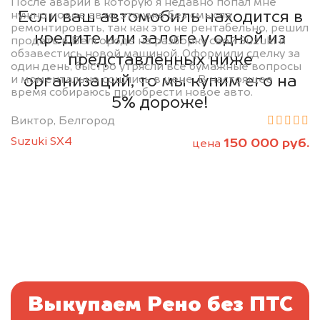
После аварии в которую я недавно попал мне
Если ваш автомобиль находится в
нужно новое авто, это уже без смысла
ремонтировать, так как это не рентабельно, решил
кредите или залоге у одной из
продать в Белгороде на разборку свой Suzuki и
обзавестись новой машиной. Оформили сделку за
представленных ниже
один день, быстро утрясли все бумажные вопросы
организаций, то мы купим его на
и моментально сошлись в цене. В настоящее
время собираюсь приобрести новое авто.
5% дороже!
Виктор, Белгород
Suzuki SX4
150 000 руб.
цена
Выкупаем Рено без ПТС