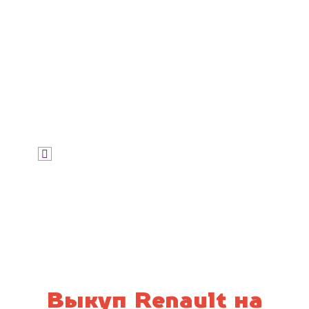
Узнать цену
Я даю согласие на обработку своих
персональных данных и соглашаюсь с
политикой конфиденциальности
Выкуп Renault на