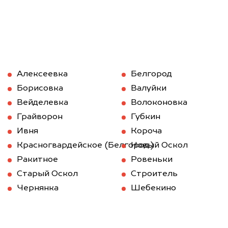
Алексеевка
Белгород
Борисовка
Валуйки
Вейделевка
Волоконовка
Грайворон
Губкин
Ивня
Короча
Красногвардейское (Белгород.)
Новый Оскол
Ракитное
Ровеньки
Старый Оскол
Строитель
Чернянка
Шебекино