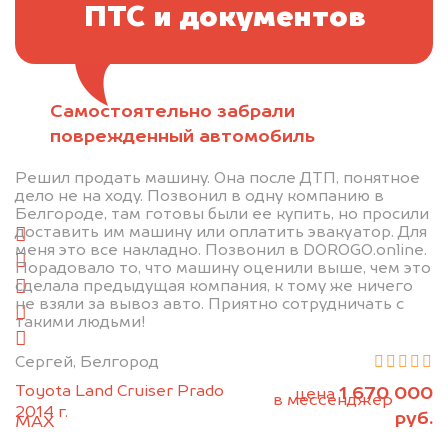
ПТС и документов
Самостоятельно забрали
Отправьте фотографии автомобиля — через
поврежденный автомобиль
минуту эксперт-оценщик назовёт сумму.
Решил продать машину. Она после ДТП, понятное
1. Сфотографируйте машину:
дело не на ходу. Позвонил в одну компанию в
Белгороде, там готовы были ее купить, но просили
доставить им машину или оплатить эвакуатор. Для
спереди
меня это все накладно. Позвонил в DOROGO.online.
сзади
Порадовало то, что машину оценили выше, чем это
сделала предыдущая компания, к тому же ничего
слева
не взяли за вывоз авто. Приятно сотрудничать с
справа
такими людьми!
салон
Сергей, Белгород
2. Отправьте фотографии на номер
Toyota Land Cruiser Prado
1 670 000
цена
+79584983298 по WhatsApp*,
в мессенджер
2014 г.
руб.
MAX
или на электронную почту
info@dorogo.online