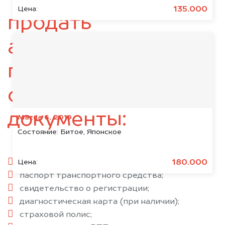
135.000
Цена:
продать
автомобиль,
подготовьте
следующие
документы:
Mazda 6, 2019
Состояние:
Битое, Японское
паспорт гражданина РФ;
180.000
Цена:
паспорт транспортного средства;
свидетельство о регистрации;
диагностическая карта (при наличии);
страховой полис;