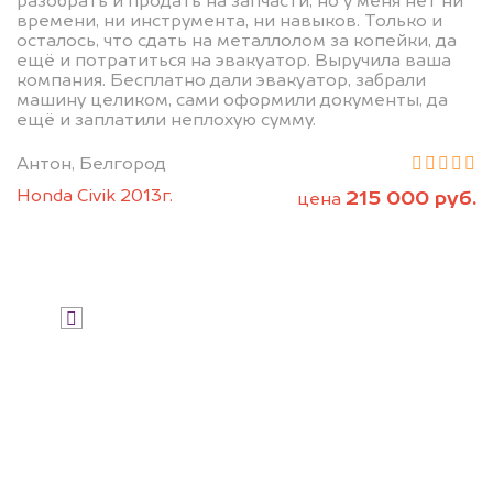
разобрать и продать на запчасти, но у меня нет ни
дороже, чем предлагают на
времени, ни инструмента, ни навыков. Только и
осталось, что сдать на металлолом за копейки, да
автоаукционах.
ещё и потратиться на эвакуатор. Выручила ваша
компания. Бесплатно дали эвакуатор, забрали
машину целиком, сами оформили документы, да
ещё и заплатили неплохую сумму.
Антон, Белгород
Honda Civik 2013г.
215 000 руб.
цена
Узнать стоимость
Я даю согласие на обработку своих
персональных данных и соглашаюсь с
политикой конфиденциальности