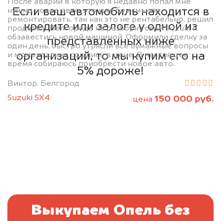
После аварии в которую я недавно попал мне
Если ваш автомобиль находится в
нужно новое авто, это уже без смысла
ремонтировать, так как это не рентабельно, решил
кредите или залоге у одной из
продать в Белгороде на разборку свой Suzuki и
обзавестись новой машиной. Оформили сделку за
представленных ниже
один день, быстро утрясли все бумажные вопросы
организаций, то мы купим его на
и моментально сошлись в цене. В настоящее
время собираюсь приобрести новое авто.
5% дороже!
Виктор, Белгород
Suzuki SX4
150 000 руб.
цена
Выкупаем Опель без