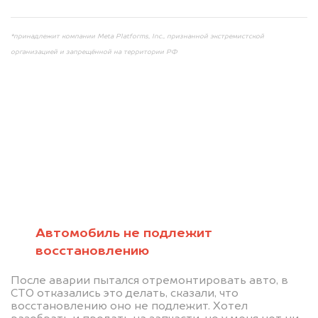
*принадлежит компании Meta Platforms, Inc., признанной экстремистской
организацией и запрещённой на территории РФ
Мы консультируем
абсолютно
БЕСПЛАТНО
Автомобиль не подлежит
восстановлению
Узнайте стоимость автомобиля на
После аварии пытался отремонтировать авто, в
разборку.
СТО отказались это делать, сказали, что
восстановлению оно не подлежит. Хотел
Мы купим ваше авто на 20.000 руб.