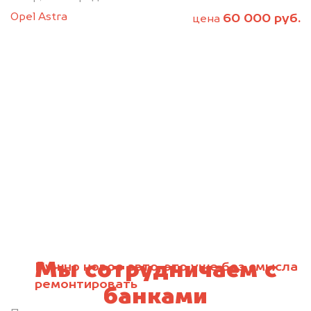
Opel Astra
60 000 руб.
цена
Мы сотрудничаем с
Нужно новое авто, это уже без смысла
ремонтировать
банками