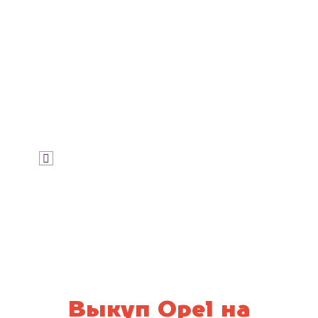
Узнать цену
Я даю согласие на обработку своих
персональных данных и соглашаюсь с
политикой конфиденциальности
Выкуп Opel на