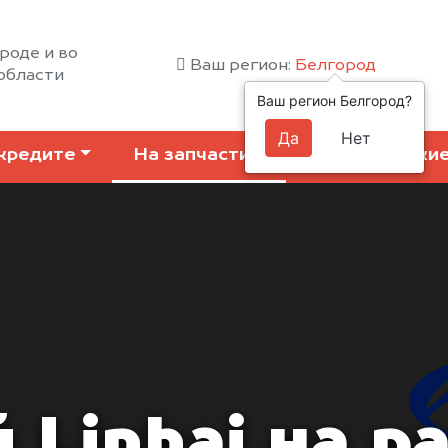
роде и во
Ваш регион:
Белгород
области
Ваш регион Белгород?
Да
Нет
кредите
На запчасти
Коммерчески
 Linhai на р