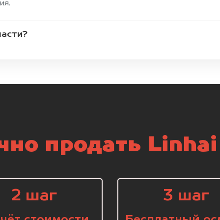
ия.
части?
но продать Linhai
2 шаг
3 шаг
чёт стоимости
Бесплатный ос