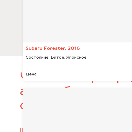
Subaru Forester, 2016
Состояние:
Битое, Японское
Чтобы быстро про
Цена:
автомобиль, подг
следующие докум
паспорт гражданина РФ;