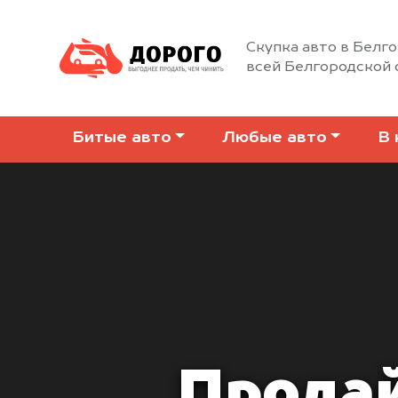
Скупка авто в Белго
всей Белгородской 
Битые авто
Любые авто
В 
Продай