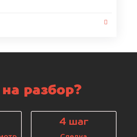
 на разбор?
4 шаг
мотр
Сделка