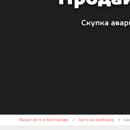
Скупка авар
Выкуп авто в Белгороде
/
Авто на разборку
/
Lin