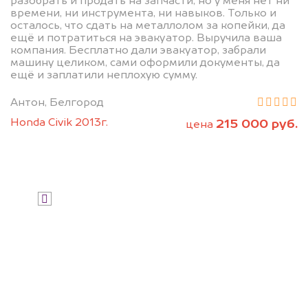
разобрать и продать на запчасти, но у меня нет ни
дороже, чем предлагают на
времени, ни инструмента, ни навыков. Только и
осталось, что сдать на металлолом за копейки, да
автоаукционах.
ещё и потратиться на эвакуатор. Выручила ваша
компания. Бесплатно дали эвакуатор, забрали
машину целиком, сами оформили документы, да
ещё и заплатили неплохую сумму.
Антон, Белгород
Honda Civik 2013г.
215 000 руб.
цена
Узнать стоимость
Я даю согласие на обработку своих
персональных данных и соглашаюсь с
политикой конфиденциальности