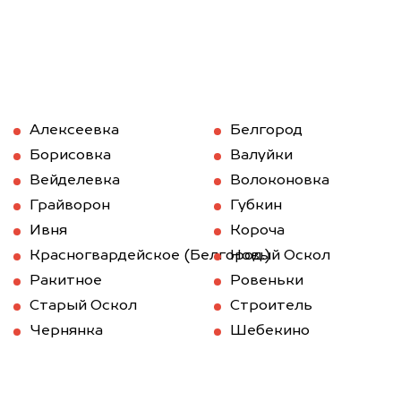
Алексеевка
Белгород
Борисовка
Валуйки
Вейделевка
Волоконовка
Грайворон
Губкин
Ивня
Короча
Красногвардейское (Белгород.)
Новый Оскол
Ракитное
Ровеньки
Старый Оскол
Строитель
Чернянка
Шебекино