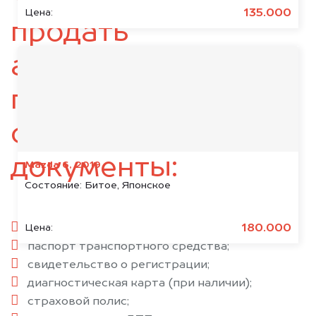
135.000
Цена:
продать
автомобиль,
подготовьте
следующие
документы:
Mazda 6, 2019
Состояние:
Битое, Японское
паспорт гражданина РФ;
180.000
Цена:
паспорт транспортного средства;
свидетельство о регистрации;
диагностическая карта (при наличии);
страховой полис;