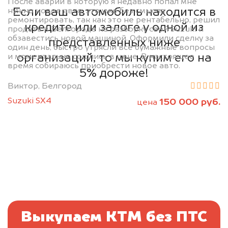
После аварии в которую я недавно попал мне
Если ваш автомобиль находится в
нужно новое авто, это уже без смысла
ремонтировать, так как это не рентабельно, решил
кредите или залоге у одной из
продать в Белгороде на разборку свой Suzuki и
обзавестись новой машиной. Оформили сделку за
представленных ниже
один день, быстро утрясли все бумажные вопросы
организаций, то мы купим его на
и моментально сошлись в цене. В настоящее
время собираюсь приобрести новое авто.
5% дороже!
Виктор, Белгород
Suzuki SX4
150 000 руб.
цена
Выкупаем КТМ без ПТС