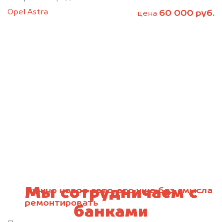
Opel Astra
60 000 руб.
цена
Мы сотрудничаем с
Нужно новое авто, это уже без смысла
ремонтировать
банками