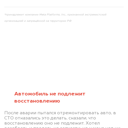
*принадлежит компании Meta Platforms, Inc., признанной экстремистской
организацией и запрещённой на территории РФ
Мы консультируем
абсолютно
БЕСПЛАТНО
Автомобиль не подлежит
восстановлению
Узнайте стоимость автомобиля на
После аварии пытался отремонтировать авто, в
разборку.
СТО отказались это делать, сказали, что
восстановлению оно не подлежит. Хотел
Мы купим ваше авто на 20.000 руб.