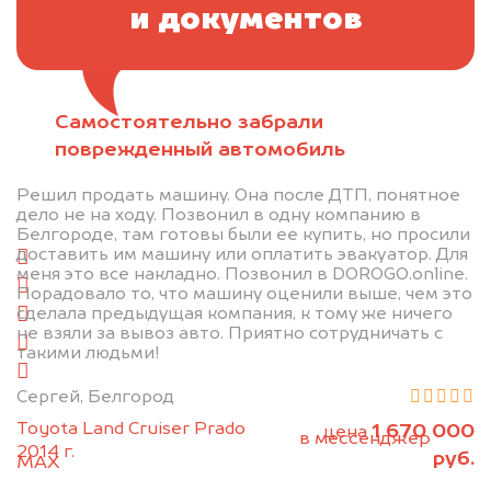
и документов
Самостоятельно забрали
Отправьте фотографии автомобиля — через
поврежденный автомобиль
минуту эксперт-оценщик назовёт сумму.
Решил продать машину. Она после ДТП, понятное
1. Сфотографируйте машину:
дело не на ходу. Позвонил в одну компанию в
Белгороде, там готовы были ее купить, но просили
доставить им машину или оплатить эвакуатор. Для
спереди
меня это все накладно. Позвонил в DOROGO.online.
сзади
Порадовало то, что машину оценили выше, чем это
сделала предыдущая компания, к тому же ничего
слева
не взяли за вывоз авто. Приятно сотрудничать с
справа
такими людьми!
салон
Сергей, Белгород
2. Отправьте фотографии на номер
Toyota Land Cruiser Prado
1 670 000
цена
+79584983298 по WhatsApp*,
в мессенджер
2014 г.
руб.
MAX
или на электронную почту
info@dorogo.online