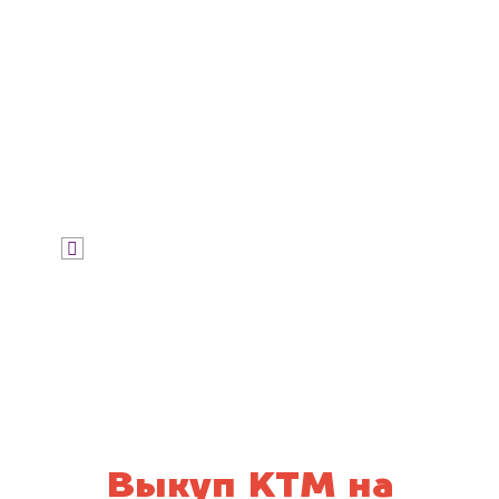
Узнать цену
Я даю согласие на обработку своих
персональных данных и соглашаюсь с
политикой конфиденциальности
Выкуп KTM на