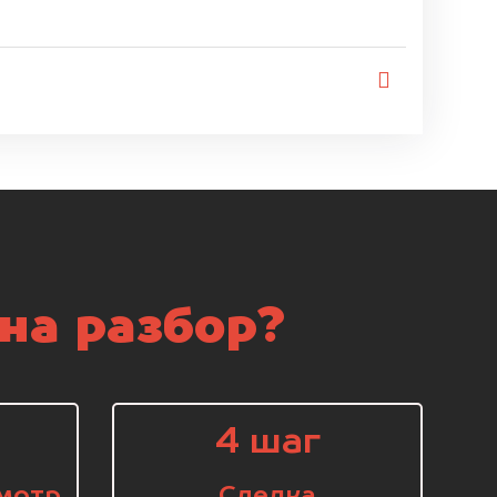
на разбор?
4 шаг
мотр
Сделка