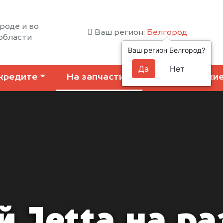
роде и во
Ваш регион:
Белгород
области
Ваш регион Белгород?
Да
Нет
кредите
На запчасти
Коммерчески
 Jetta на р