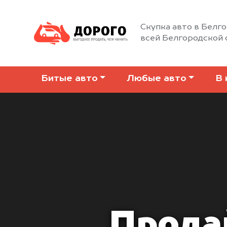
Скупка авто в Белго
всей Белгородской 
Битые авто
Любые авто
В 
Продай