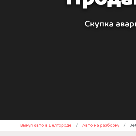
Скупка авар
Выкуп авто в Белгороде
/
Авто на разборку
/
Je