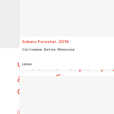
Subaru Forester, 2016
Состояние:
Битое, Японское
Чтобы быстро про
Цена:
автомобиль, подг
следующие докум
паспорт гражданина РФ;