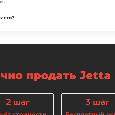
ия.
части?
чно продать Jetta 
2 шаг
3 шаг
чёт стоимости
Бесплатный ос