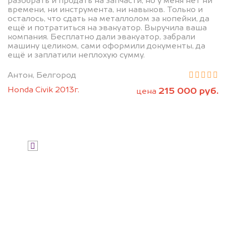
разобрать и продать на запчасти, но у меня нет ни
дороже, чем предлагают на
времени, ни инструмента, ни навыков. Только и
осталось, что сдать на металлолом за копейки, да
автоаукционах.
ещё и потратиться на эвакуатор. Выручила ваша
компания. Бесплатно дали эвакуатор, забрали
машину целиком, сами оформили документы, да
ещё и заплатили неплохую сумму.
Антон, Белгород
Honda Civik 2013г.
215 000 руб.
цена
Узнать стоимость
Я даю согласие на обработку своих
персональных данных и соглашаюсь с
политикой конфиденциальности