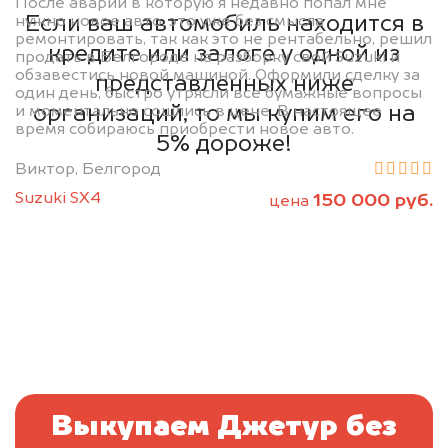
После аварии в которую я недавно попал мне
Если ваш автомобиль находится в
нужно новое авто, это уже без смысла
ремонтировать, так как это не рентабельно, решил
кредите или залоге у одной из
продать в Белгороде на разборку свой Suzuki и
обзавестись новой машиной. Оформили сделку за
представленных ниже
один день, быстро утрясли все бумажные вопросы
организаций, то мы купим его на
и моментально сошлись в цене. В настоящее
время собираюсь приобрести новое авто.
5% дороже!
Виктор, Белгород
Suzuki SX4
150 000 руб.
цена
Выкупаем Джетур без