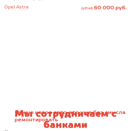
Opel Astra
60 000 руб.
цена
Мы сотрудничаем с
Нужно новое авто, это уже без смысла
ремонтировать
банками