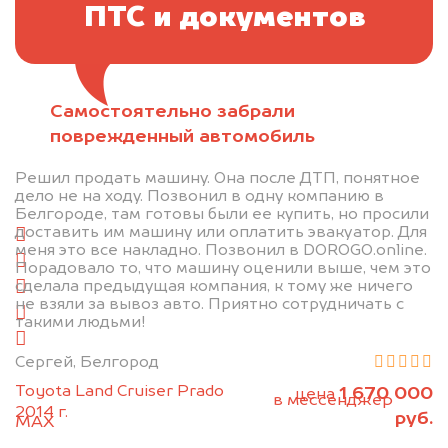
ПТС и документов
Самостоятельно забрали
Отправьте фотографии автомобиля — через
поврежденный автомобиль
минуту эксперт-оценщик назовёт сумму.
Решил продать машину. Она после ДТП, понятное
1. Сфотографируйте машину:
дело не на ходу. Позвонил в одну компанию в
Белгороде, там готовы были ее купить, но просили
доставить им машину или оплатить эвакуатор. Для
спереди
меня это все накладно. Позвонил в DOROGO.online.
сзади
Порадовало то, что машину оценили выше, чем это
сделала предыдущая компания, к тому же ничего
слева
не взяли за вывоз авто. Приятно сотрудничать с
справа
такими людьми!
салон
Сергей, Белгород
2. Отправьте фотографии на номер
Toyota Land Cruiser Prado
1 670 000
цена
+79584983298 по WhatsApp*,
в мессенджер
2014 г.
руб.
MAX
или на электронную почту
info@dorogo.online