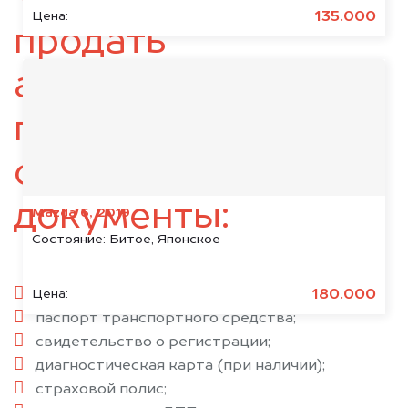
135.000
Цена:
продать
автомобиль,
подготовьте
следующие
документы:
Mazda 6, 2019
Состояние:
Битое, Японское
паспорт гражданина РФ;
180.000
Цена:
паспорт транспортного средства;
свидетельство о регистрации;
диагностическая карта (при наличии);
страховой полис;