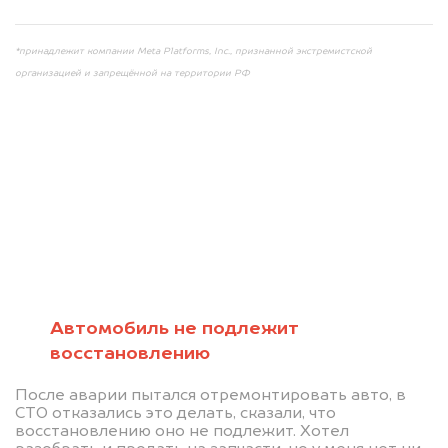
*принадлежит компании Meta Platforms, Inc., признанной экстремистской
организацией и запрещённой на территории РФ
Мы консультируем
абсолютно
БЕСПЛАТНО
Автомобиль не подлежит
восстановлению
Узнайте стоимость автомобиля на
После аварии пытался отремонтировать авто, в
разборку.
СТО отказались это делать, сказали, что
восстановлению оно не подлежит. Хотел
Мы купим ваше авто на 20.000 руб.