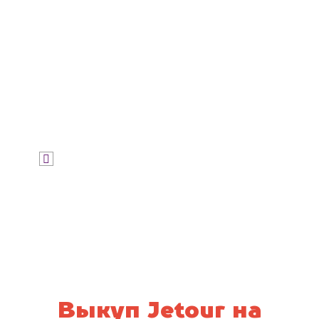
Узнать цену
Я даю согласие на обработку своих
персональных данных и соглашаюсь с
политикой конфиденциальности
Выкуп Jetour на