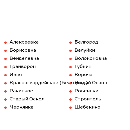
Алексеевка
Белгород
Борисовка
Валуйки
Вейделевка
Волоконовка
Грайворон
Губкин
Ивня
Короча
Красногвардейское (Белгород.)
Новый Оскол
Ракитное
Ровеньки
Старый Оскол
Строитель
Чернянка
Шебекино