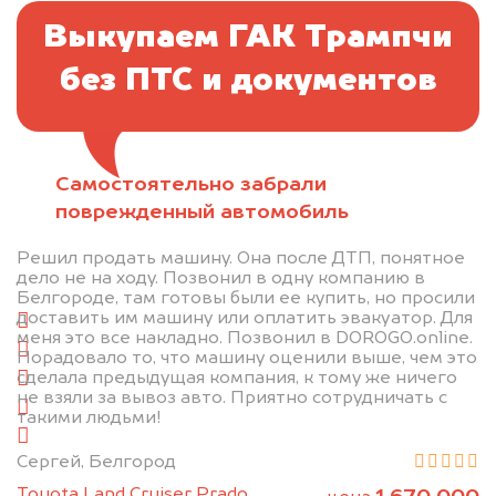
Выкупаем ГАК Трампчи
без ПТС и документов
Самостоятельно забрали
Отправьте фотографии автомобиля — через
поврежденный автомобиль
минуту эксперт-оценщик назовёт сумму.
Решил продать машину. Она после ДТП, понятное
1. Сфотографируйте машину:
дело не на ходу. Позвонил в одну компанию в
Белгороде, там готовы были ее купить, но просили
доставить им машину или оплатить эвакуатор. Для
спереди
меня это все накладно. Позвонил в DOROGO.online.
сзади
Порадовало то, что машину оценили выше, чем это
сделала предыдущая компания, к тому же ничего
слева
не взяли за вывоз авто. Приятно сотрудничать с
справа
такими людьми!
салон
Сергей, Белгород
2. Отправьте фотографии на номер
Toyota Land Cruiser Prado