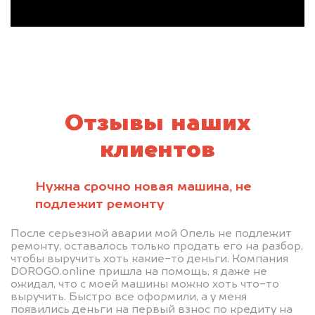
Отзывы наших
клиентов
Нужна срочно новая машина, не
подлежит ремонту
После серьезной аварии мой Опель не подлежит
ремонту, оставалось только продать его на разбор,
чтобы выручить хоть какие-то деньги. Компания
DOROGO.online пришла на помощь, я даже не
ожидал, что с моей машины можно хоть что-то
выручить. Быстро все оформили, а у меня
появились деньги на первый взнос по кредиту на