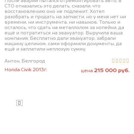
После аварии пытался отремонтировать авто, в
разборку.
СТО отказались это делать, сказали, что
восстановлению оно не подлежит. Хотел
Мы купим ваше авто на 20.000 руб.
разобрать и продать на запчасти, но у меня нет ни
дороже, чем предлагают на
времени, ни инструмента, ни навыков. Только и
осталось, что сдать на металлолом за копейки, да
автоаукционах.
ещё и потратиться на эвакуатор. Выручила ваша
компания. Бесплатно дали эвакуатор, забрали
машину целиком, сами оформили документы, да
ещё и заплатили неплохую сумму.
Антон, Белгород
Honda Civik 2013г.
215 000 руб.
цена
Узнать стоимость
Я даю согласие на обработку своих
персональных данных и соглашаюсь с
политикой конфиденциальности