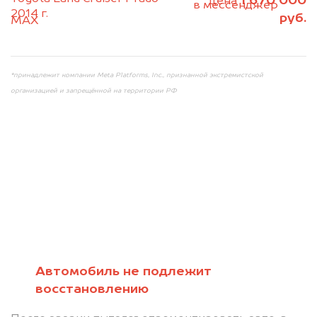
1 670 000
цена
+79584983298 по WhatsApp*,
в мессенджер
2014 г.
руб.
MAX
или на электронную почту
info@dorogo.online
*принадлежит компании Meta Platforms, Inc., признанной экстремистской
организацией и запрещённой на территории РФ
Мы консультируем
абсолютно
БЕСПЛАТНО
Автомобиль не подлежит
восстановлению
Узнайте стоимость автомобиля на