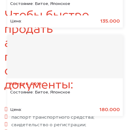
Состояние:
Битое, Японское
Чтобы быстро
135.000
Цена:
продать
автомобиль,
подготовьте
следующие
документы:
Mazda 6, 2019
Состояние:
Битое, Японское
паспорт гражданина РФ;
180.000
Цена:
паспорт транспортного средства;
свидетельство о регистрации;