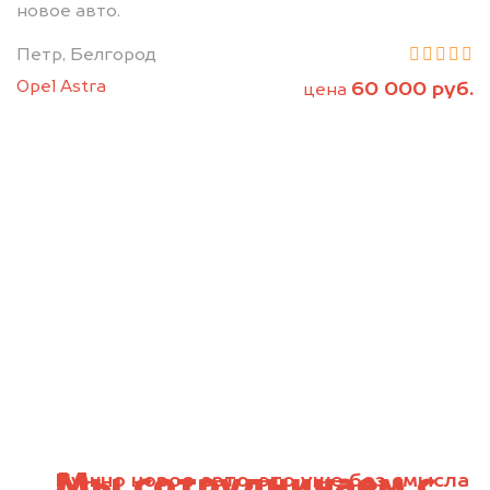
новое авто.
Петр, Белгород
Opel Astra
60 000 руб.
цена
Мы сотрудничаем с
Нужно новое авто, это уже без смысла