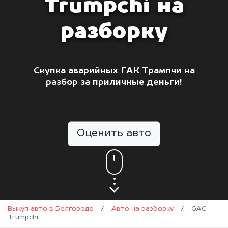
Trumpchi на
разборку
Скупка аварийных ГАК Трампчи на
разбор за приличные деньги!
Оценить авто
Выкуп авто в Белгороде
/
Авто на разборку
/
GAC
Trumpchi