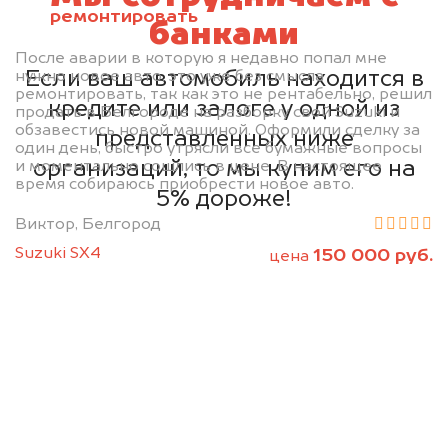
ремонтировать
банками
После аварии в которую я недавно попал мне
Если ваш автомобиль находится в
нужно новое авто, это уже без смысла
ремонтировать, так как это не рентабельно, решил
кредите или залоге у одной из
продать в Белгороде на разборку свой Suzuki и
обзавестись новой машиной. Оформили сделку за
представленных ниже
один день, быстро утрясли все бумажные вопросы
организаций, то мы купим его на
и моментально сошлись в цене. В настоящее
время собираюсь приобрести новое авто.
5% дороже!
Виктор, Белгород
Suzuki SX4
150 000 руб.
цена