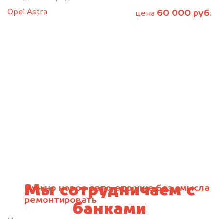
Opel Astra
60 000 руб.
цена
Мы сотрудничаем с
Нужно новое авто, это уже без смысла
ремонтировать
банками