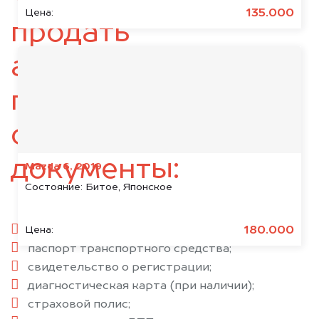
135.000
Цена:
продать
автомобиль,
подготовьте
следующие
документы:
Mazda 6, 2019
Состояние:
Битое, Японское
паспорт гражданина РФ;
180.000
Цена:
паспорт транспортного средства;
свидетельство о регистрации;
диагностическая карта (при наличии);
страховой полис;