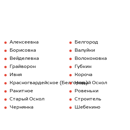
Алексеевка
Белгород
Борисовка
Валуйки
Вейделевка
Волоконовка
Грайворон
Губкин
Ивня
Короча
Красногвардейское (Белгород.)
Новый Оскол
Ракитное
Ровеньки
Старый Оскол
Строитель
Чернянка
Шебекино