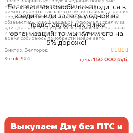
После аварии в которую я недавно попал мне
Если ваш автомобиль находится в
нужно новое авто, это уже без смысла
ремонтировать, так как это не рентабельно, решил
кредите или залоге у одной из
продать в Белгороде на разборку свой Suzuki и
обзавестись новой машиной. Оформили сделку за
представленных ниже
один день, быстро утрясли все бумажные вопросы
организаций, то мы купим его на
и моментально сошлись в цене. В настоящее
время собираюсь приобрести новое авто.
5% дороже!
Виктор, Белгород
Suzuki SX4
150 000 руб.
цена
Выкупаем Дэу без ПТС и