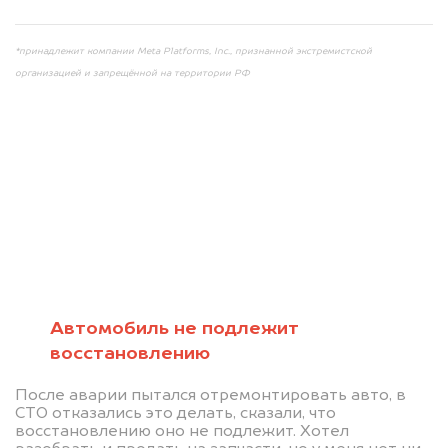
*принадлежит компании Meta Platforms, Inc., признанной экстремистской
организацией и запрещённой на территории РФ
Мы консультируем
абсолютно
БЕСПЛАТНО
Автомобиль не подлежит
восстановлению
Узнайте стоимость автомобиля на
После аварии пытался отремонтировать авто, в
разборку.
СТО отказались это делать, сказали, что
восстановлению оно не подлежит. Хотел
Мы купим ваше авто на 20.000 руб.