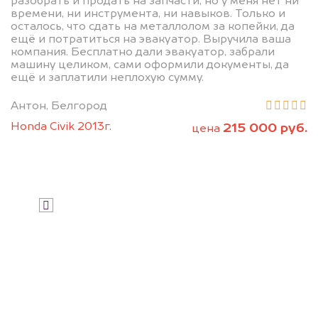
разобрать и продать на запчасти, но у меня нет ни
дороже, чем предлагают на
времени, ни инструмента, ни навыков. Только и
осталось, что сдать на металлолом за копейки, да
автоаукционах.
ещё и потратиться на эвакуатор. Выручила ваша
компания. Бесплатно дали эвакуатор, забрали
машину целиком, сами оформили документы, да
ещё и заплатили неплохую сумму.
Антон, Белгород
Honda Civik 2013г.
215 000 руб.
цена
Узнать стоимость
Я даю согласие на обработку своих
персональных данных и соглашаюсь с
политикой конфиденциальности