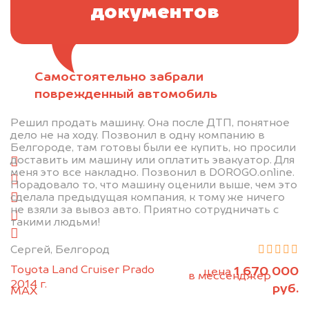
документов
Самостоятельно забрали
Отправьте фотографии автомобиля — через
поврежденный автомобиль
минуту эксперт-оценщик назовёт сумму.
Решил продать машину. Она после ДТП, понятное
1. Сфотографируйте машину:
дело не на ходу. Позвонил в одну компанию в
Белгороде, там готовы были ее купить, но просили
доставить им машину или оплатить эвакуатор. Для
спереди
меня это все накладно. Позвонил в DOROGO.online.
сзади
Порадовало то, что машину оценили выше, чем это
сделала предыдущая компания, к тому же ничего
слева
не взяли за вывоз авто. Приятно сотрудничать с
справа
такими людьми!
салон
Сергей, Белгород
2. Отправьте фотографии на номер
Toyota Land Cruiser Prado
1 670 000
цена
+79584983298 по WhatsApp*,
в мессенджер
2014 г.
руб.
MAX
или на электронную почту
info@dorogo.online