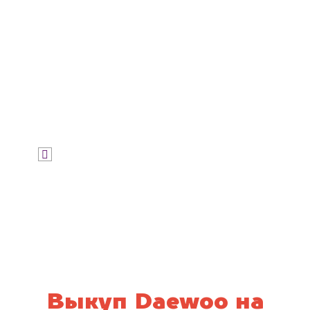
Узнать цену
Я даю согласие на обработку своих
персональных данных и соглашаюсь с
политикой конфиденциальности
Выкуп Daewoo на