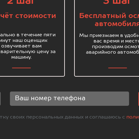
2 шаг
3 шаг
чёт стоимости
Бесплатный ос
автомобил
ально в течение пяти
Мы приезжаем в удобн
инут наш оценщик
вас время и мест
озвучивает вам
производим осмо
варительную цену за
аварийного автомоб
машину.
отку своих персональных данных и соглашаюсь с
поли