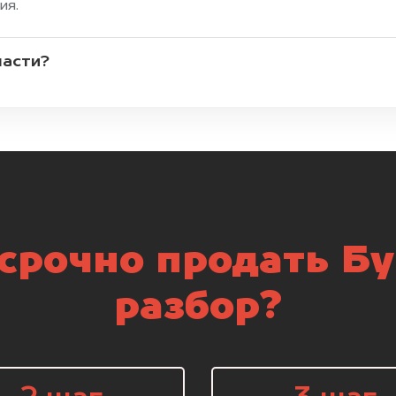
ия.
части?
срочно продать Бу
разбор?