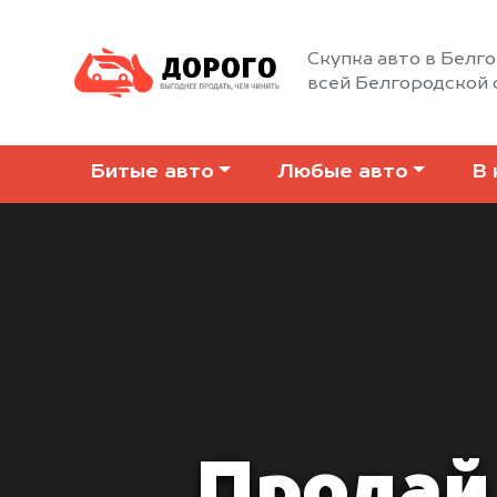
Скупка авто в Белго
всей Белгородской 
Битые авто
Любые авто
В 
Продай