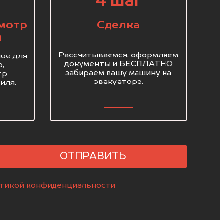
4 шаг
мотр
Сделка
я
Рассчитываемся, оформляем
ое для
документы и БЕСПЛАТНО
о,
забираем вашу машину на
тр
эвакуаторе.
иля.
ОТПРАВИТЬ
тикой конфиденциальности