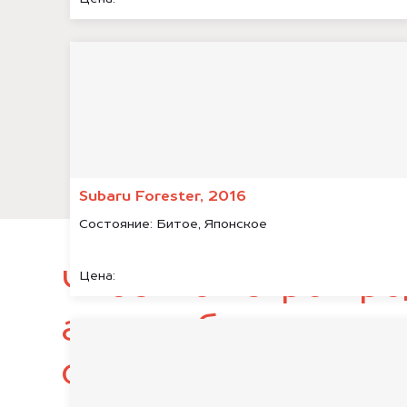
Subaru Forester, 2016
Состояние:
Битое, Японское
Чтобы быстро про
Цена:
автомобиль, подг
следующие докум