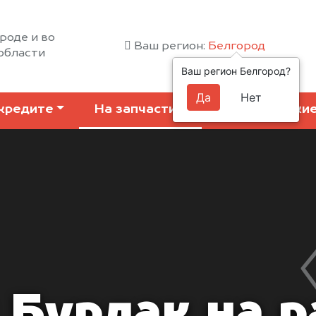
роде и во
Ваш регион:
Белгород
области
Ваш регион Белгород?
Да
Нет
кредите
На запчасти
Коммерчески
 Бурлак на р