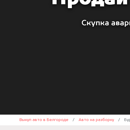
Скупка авар
Выкуп авто в Белгороде
/
Авто на разборку
/
Бу